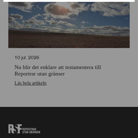
till
Cookies
användning
för
av
statistik
Cookies
för
personlig
anpassning
10 jul. 2026
Nu blir det enklare att testamentera till
Reportrar utan gränser
Läs hela artikeln