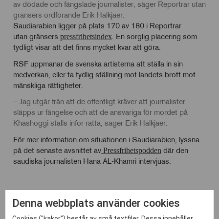
av dödade och fängslade journalister,
säger Reportrar utan
gränsers ordförande Erik Halkjaer.
Saudiarabien ligger på plats 170 av 180 i Reportrar
utan gränsers
. En sorglig placering som
pressfrihetsindex
tydligt visar att det finns mycket kvar att göra.
RSF uppmanar de svenska artisterna att ställa in sin
medverkan, eller ta tydlig ställning mot landets brott mot
mänskliga rättigheter.
– Jag utgår från att de offentligt kräver att journalister
släpps ur fängelse och att de ansvariga för mordet på
Khashoggi ställs inför rätta, säger Erik Halkjaer.
För mer information om situationen i Saudiarabien, lyssna
på det senaste avsnittet av
där den
Pressfrihetspodden
saudiska journalisten Hana AL-Khamri intervjuas.
Denna webbplats använder cookies
Cookies ("kakor") består av små textfiler. Dessa innehåller