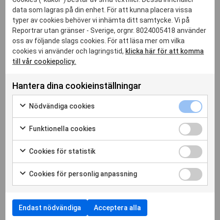
Relaterade inlägg
data som lagras på din enhet. För att kunna placera vissa
typer av cookies behöver vi inhämta ditt samtycke. Vi på
Reportrar utan gränser - Sverige, orgnr. 8024005418 använder
oss av följande slags cookies. För att läsa mer om vilka
cookies vi använder och lagringstid,
klicka här för att komma
till vår cookiepolicy.
Hantera dina cookieinställningar
Nödvändi
Nödvändiga cookies
cookies
Markera
kryssruta
för
Funktione
Funktionella cookies
att
cookies
Markera
30 jul. 2026
samtycka
kryssruta
för
Cookies
Cookies för statistik
till
Månadskrönika juli: Orden någon annan vill
att
för
Markera
användning
rista in i oss
samtycka
statistik
för
av
Cookies
Cookies för personlig anpassning
till
kryssruta
att
Läs hela artikeln
Nödvändiga
för
Markera
användning
samtycka
cookies
personlig
för
av
till
anpassnin
att
Funktionella
användning
Endast nödvändiga
Acceptera alla
kryssruta
samtycka
cookies
av