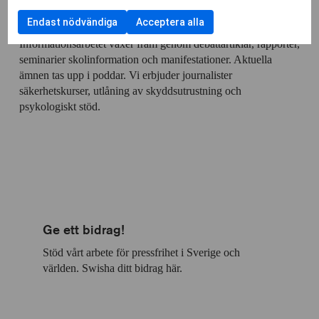
för
av
till
anpassn
sprida organisationens pressfrihetsindex, delar ut ett eget
att
Funktionella
användning
Endast nödvändiga
Acceptera alla
kryssrut
samtycka
pressfrihetspris och genomför projekt i olika länder.
cookies
av
till
Informationsarbetet växer fram genom debattartiklar, rapporter,
Cookies
användning
seminarier skolinformation och manifestationer. Aktuella
för
av
ämnen tas upp i poddar. Vi erbjuder journalister
statistik
Cookies
säkerhetskurser, utlåning av skyddsutrustning och
för
psykologiskt stöd.
personlig
anpassning
Ge ett bidrag!
Stöd vårt arbete för pressfrihet i Sverige och
världen. Swisha ditt bidrag här.