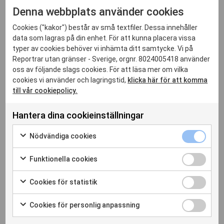
En internationell styrelse, vald av sektionerna utifrån hur
Denna webbplats använder cookies
många medlemmar de har, möts fyra gånger om året för att
Cookies ("kakor") består av små textfiler. Dessa innehåller
fatta policybeslut. Representanter från sektionerna träffas tre
data som lagras på din enhet. För att kunna placera vissa
gånger om året i Internationella rådet och drar upp långsiktiga
typer av cookies behöver vi inhämta ditt samtycke. Vi på
strategiska planer för arbetet. Rådet är en kontaktyta mellan
Reportrar utan gränser - Sverige, orgnr. 8024005418 använder
sektionerna och det internationella sekretariatet. Från svenska
oss av följande slags cookies. För att läsa mer om vilka
RSF sitter vice ordförande Siri Hill.
cookies vi använder och lagringstid,
klicka här för att komma
Utöver detta finns ombud i fem länder. I drygt 130 länder
till vår cookiepolicy.
finns rapportörer som samlar in fakta om brott mot press- och
yttrandefriheten.
Hantera dina cookieinställningar
Sektionerna finns i Paris, Berlin, Genève, Helsingfors,
Nödvänd
Nödvändiga cookies
Madrid, Stockholm och Wien. Kontoren finns i Bryssel,
cookies
Markera
Dakar, London, Rio de Janeiro, Taipei, Tunis och
kryssrut
för
Funktion
Funktionella cookies
Washington. Ombuden finns i Alger, Islamabad, Istanbul,
att
cookies
Markera
Mexico City och New Delhi.
samtycka
kryssrut
för
Cookies
Cookies för statistik
till
att
för
Markera
användning
samtycka
statistik
Reportrar utan gränser i Sverige
för
av
Cookies
Cookies för personlig anpassning
till
kryssrut
att
Nödvändiga
för
Markera
användning
samtycka
cookies
Reportrar utan gränser i Sverige hjälper till att ta fram och
personli