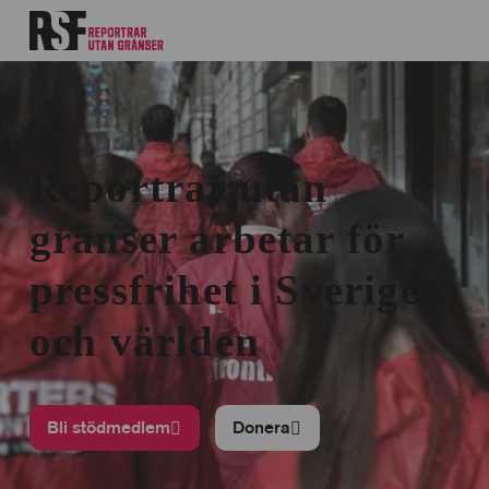
Reportrar utan
gränser arbetar för
pressfrihet i Sverige
och världen
Bli stödmedlem
Donera