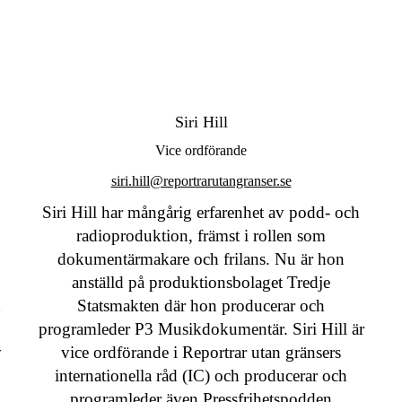
Siri Hill
Vice ordförande
siri.hill@reportrarutangranser.se
Siri Hill har mångårig erfarenhet av podd- och
radioproduktion, främst i rollen som
dokumentärmakare och frilans. Nu är hon
anställd på produktionsbolaget Tredje
t
Statsmakten där hon producerar och
programleder P3 Musikdokumentär. Siri Hill är
v
vice ordförande i Reportrar utan gränsers
internationella råd (IC) och producerar och
programleder även Pressfrihetspodden