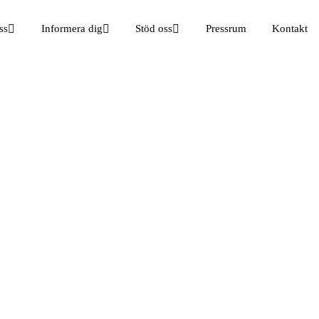
ss
Informera dig
Stöd oss
Pressrum
Kontakt
beredning