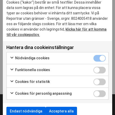
Josefine Frisk, chefsjurist Lawly
Cookies ("kakor") består av små textfiler. Dessa innehåller
jurist@lawly.eu
data som lagras på din enhet. För att kunna placera vissa
08-400 65 337
typer av cookies behöver vi inhämta ditt samtycke. Vi på
Lawly
Reportrar utan gränser - Sverige, orgnr. 8024005418 använder
Lawly är en digital juristbyrå som är specialicerade på att
oss av följande slags cookies. För att läsa mer om vilka
cookies vi använder och lagringstid,
klicka här för att komma
hjälpa kunder på distans och har därför utvecklat verktyg
till vår cookiepolicy.
som möjliggör tillgång till sina juridiska dokument direkt på
webben.
Hantera dina cookieinställningar
Läs mer om Lawly
här
Nödvänd
Nödvändiga cookies
cookies
Markera
kryssrut
för
Funktion
Funktionella cookies
att
cookies
Markera
samtycka
kryssrut
för
Cookies
Cookies för statistik
till
att
för
Markera
användning
samtycka
statistik
för
av
Cookies
Cookies för personlig anpassning
till
kryssrut
att
Nödvändiga
för
Markera
användning
samtycka
cookies
personli
för
av
till
anpassn
att
Funktionella
användning
Endast nödvändiga
Acceptera alla
kryssrut
samtycka
cookies