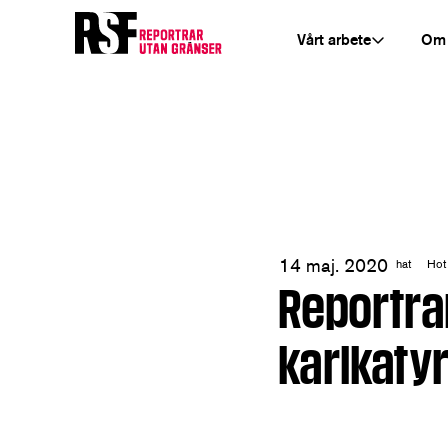
Vårt arbete
Om
14 maj. 2020
hat
Hot
Reportra
karikaty