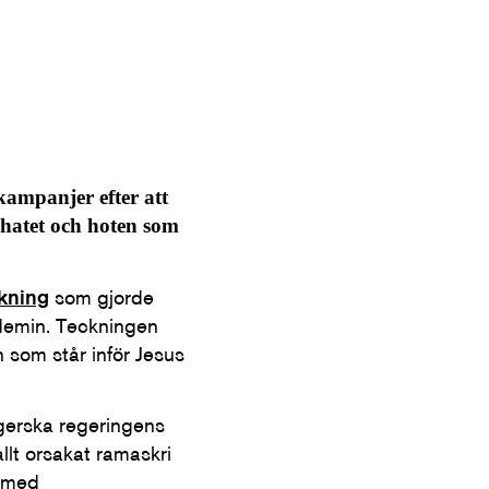
kampanjer efter att
 hatet och hoten som
ckning
som gjorde
ndemin. Teckningen
 som står inför Jesus
ngerska regeringens
llt orsakat ramaskri
e med