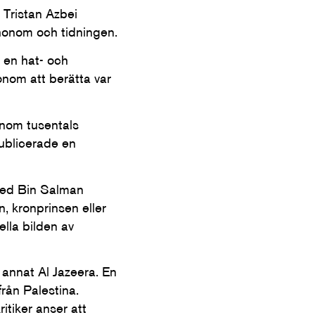
 Tristan Azbei
honom och tidningen.
 en hat- och
nom att berätta var
nom tusentals
ublicerade en
ed Bin Salman
en, kronprinsen eller
ella bilden av
annat Al Jazeera. En
rån Palestina.
itiker anser att