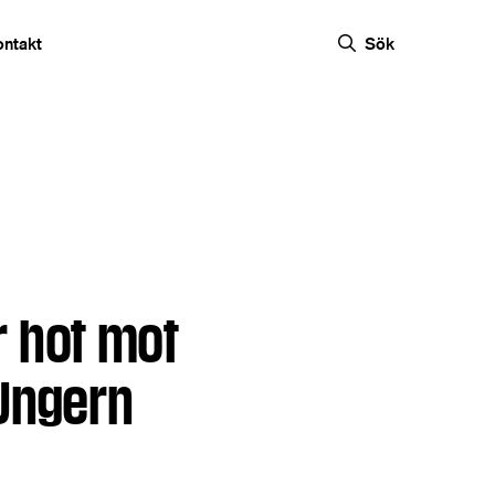
ontakt
Sök
r hot mot
 Ungern