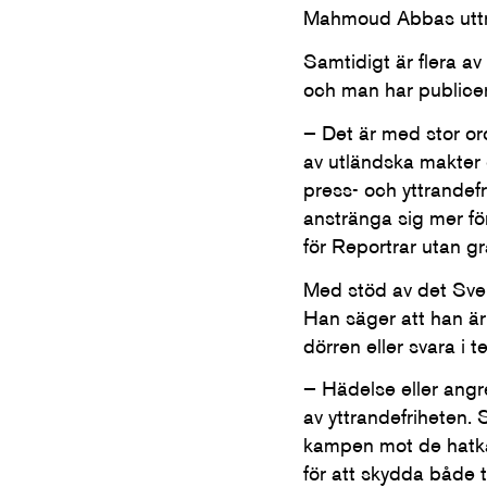
Mahmoud Abbas uttr
Samtidigt är flera 
och man har publicer
— Det är med stor oro
av utländska makter o
press- och yttrandef
anstränga sig mer för
för Reportrar utan g
Med stöd av det Sv
Han säger att han är 
dörren eller svara i te
— Hädelse eller angre
av yttrandefriheten
kampen mot de hatka
för att skydda både 