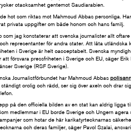
ycker otacksamhet gentemot Saudiarabien.
av de hot som riktas mot Mahmoud Abbas personliga. H
at privata uppgifter om både honom och hans familj.
 som jag konstaterar att svenska journalister allt oftare 
ch representanter för andra stater. Att låta utländska k
riheten i Sverige är helt oacceptabelt. Svenska myndig
 att försvara pressfriheten i Sverige och EU, säger Erik
ränser Sverige (RSF Sverige).
enska Journalistförbundet har Mahmoud Abbas
polisan
ständigt orolig och rädd, ser sig över axeln och drar si
lefon.
pp på den officiella bilden av en stat kan aldrig ligga t
. Som medlemmar i EU borde Sverige och Ungern agera s
mpanjer som hotar de här karikatyrtecknarnas säkerhet
tecknarna och deras familjer, säger Pavol Szalai, ansvar