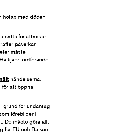
an hotas med döden
utsätts för attacker
rafter påverkar
heter måste
 Halkjaer, ordförande
mält
händelserna.
g för att öppna
ill grund för undantag
om förebilder i
. De måste göra allt
ig för EU och Balkan