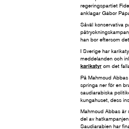
regeringspartiet Fide
anklagar Gábor Pápa
Såväl konservativa p
påtryckningskampanj
han bor eftersom det
I Sverige har karik
meddelanden och inl
karikatyr
om det falla
På Mahmoud Abbas t
springa ner för en bra
saudiarabiska politik
kungahuset, dess ins
Mahmoud Abbas är sv
del av hatkampanjen
Saudiarabien har fina