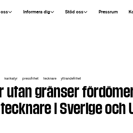
 oss
Informera dig
Stöd oss
Pressrum
K
karikatyr
pressfrihet
tecknare
yttrandefrihet
r utan gränser fördöme
rtecknare i Sverige och