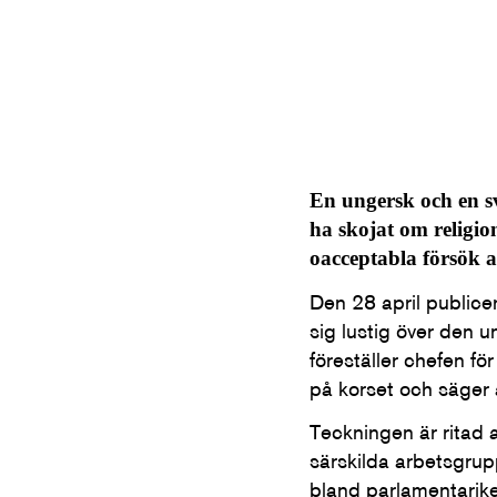
En ungersk och en sv
ha skojat om religio
oacceptabla försök 
Den 28 april public
sig lustig över den 
föreställer chefen f
på korset och säger 
Teckningen är ritad 
särskilda arbetsgrup
bland parlamentarike