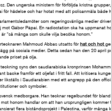
sz. Den ungerska ministern för förföljda kristna grupper,
i för hädelse och har hotat med att polisanmäla både 
arlamentsledamöter som regeringsvänliga medier driver
 mot Gábor Pápai. En radiostation ska ha uppmanat ho
 är ”så många som skulle vilja besöka honom.”
atyrtecknaren Mahmoud Abbas utsatts för
hat och hot
ge
ägg på sociala medier. Detta sedan han den 20 april p
nde priset på olja.
eckning syns den saudiarabiska kronprinsen Mohamm
nt backe framför ett oljefat i fritt fall. Att kritisera kung
er likställs i Saudiarabien med ett angrepp på den offici
titutioner och symboler.
ensk medborgare. Han tecknar regelbundet för bland 
 mot honom handlar om att han ursprungligen kommer f
nsierat flera biståndsprojekt i Palestina, varför många kr