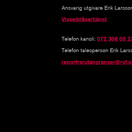
Ansvarig utgivare Erik Larsso
Visselblåsartjänst
Telefon kansli:
072 308 05 2
Telefon talesperson Erik Lar
reportrarutangranser@rsf.o