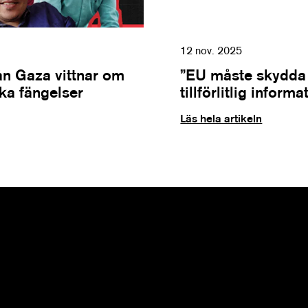
12 nov. 2025
rån Gaza vittnar om
”EU måste skydda r
iska fängelser
tillförlitlig informa
Läs hela artikeln