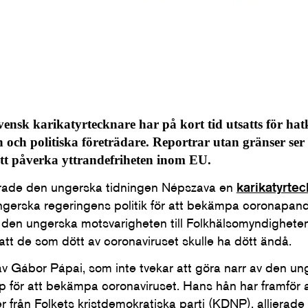
ensk karikatyrtecknare har på kort tid utsatts för hat
n och politiska företrädare. Reportrar utan gränser ser
att påverka yttrandefriheten inom EU.
erade den ungerska tidningen Népszava en
karikatyrte
ungerska regeringens politik för att bekämpa coronapa
ör den ungerska motsvarigheten till Folkhälsomyndigheten
att de som dött av coronaviruset skulle ha dött ändå.
av Gábor Pápai, som inte tvekar att göra narr av den u
p för att bekämpa coronaviruset. Hans hån har framför a
r från Folkets kristdemokratiska parti (KDNP), allierad