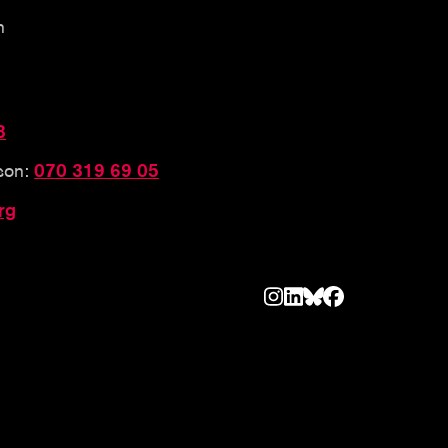
n
3
sson:
070 319 69 05
rg