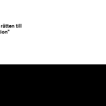
ätten till
tion”