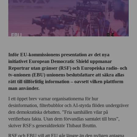
Inför EU-kommissionens presentation av det nya
initiativet European Democratic Shield uppmanar
Reportrar utan gränser (RSF) och Europeiska radio- och
tv-unionen (EBU) unionens beslutsfattare att säkra allas
rätt till tillförlitlig information – oavsett vilken plattform
man använder.
I ett öppet brev varnar organisationerna för hur
desinformation, filterbubblor och AI-styrda flöden undergräver
den demokratiska debatten. ”Fria samhällen vilar på
verifierbara fakta. Utan dem förvandlas samtalet till brus”,
skriver RSF:s generaldirektör Thibaut Bruttin.
RSF och EBU vill att EU går längre än den nyligen antagna