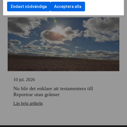
till
anpassnin
att
Läs hela artikeln
Funktionella
användning
Endast nödvändiga
Acceptera alla
kryssruta
samtycka
cookies
av
till
Cookies
användning
för
av
statistik
Cookies
för
personlig
anpassning
10 jul. 2026
Nu blir det enklare att testamentera till
Reportrar utan gränser
Läs hela artikeln