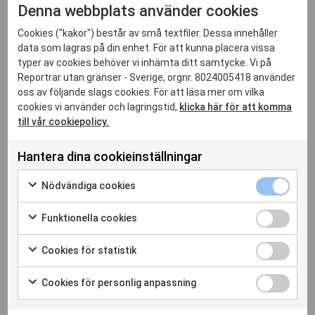
Denna webbplats använder cookies
Cookies ("kakor") består av små textfiler. Dessa innehåller
data som lagras på din enhet. För att kunna placera vissa
typer av cookies behöver vi inhämta ditt samtycke. Vi på
Reportrar utan gränser - Sverige, orgnr. 8024005418 använder
Relaterade inlägg
oss av följande slags cookies. För att läsa mer om vilka
cookies vi använder och lagringstid,
klicka här för att komma
till vår cookiepolicy.
Hantera dina cookieinställningar
Nödvändi
Nödvändiga cookies
cookies
Markera
kryssruta
för
Funktione
Funktionella cookies
att
cookies
Markera
samtycka
kryssruta
för
Cookies
Cookies för statistik
till
att
för
Markera
30 jul. 2026
användning
samtycka
statistik
för
av
Cookies
Cookies för personlig anpassning
till
Månadskrönika juli: Orden någon annan vill
kryssruta
att
Nödvändiga
för
Markera
användning
rista in i oss
samtycka
cookies
personlig
för
av