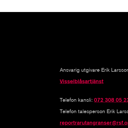
Ansvarig utgivare Erik Larsso
Visselblåsartjänst
Telefon kansli:
072 308 05 2
Telefon talesperson Erik Lar
reportrarutangranser@rsf.o