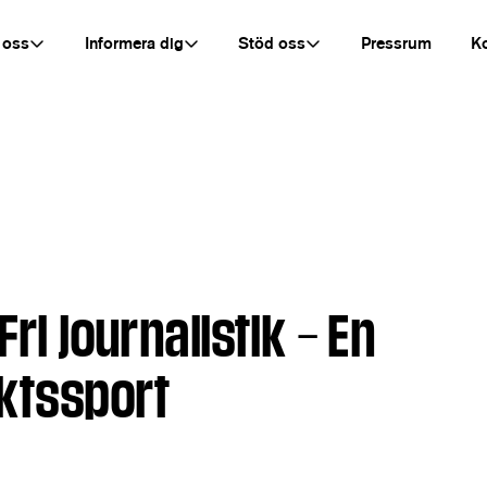
 oss
Informera dig
Stöd oss
Pressrum
K
Fri journalistik – En
aktssport