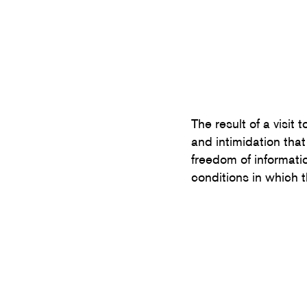
The result of a visi
and intimidation tha
freedom of information
conditions in which 