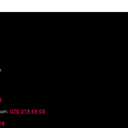
n
3
sson:
070 319 69 05
rg