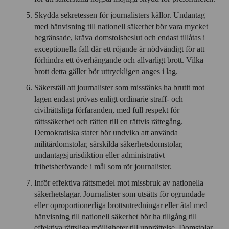
Skydda sekretessen för journalisters källor. Undantag
med hänvisning till nationell säkerhet bör vara mycket
begränsade, kräva domstolsbeslut och endast tillåtas i
exceptionella fall där ett röjande är nödvändigt för att
förhindra ett överhängande och allvarligt brott. Vilka
brott detta gäller bör uttryckligen anges i lag.
Säkerställ att journalister som misstänks ha brutit mot
lagen endast prövas enligt ordinarie straff- och
civilrättsliga förfaranden, med full respekt för
rättssäkerhet och rätten till en rättvis rättegång.
Demokratiska stater bör undvika att använda
militärdomstolar, särskilda säkerhetsdomstolar,
undantagsjurisdiktion eller administrativt
frihetsberövande i mål som rör journalister.
Inför effektiva rättsmedel mot missbruk av nationella
säkerhetslagar. Journalister som utsätts för ogrundade
eller oproportionerliga brottsutredningar eller åtal med
hänvisning till nationell säkerhet bör ha tillgång till
effektiva rättsliga möjligheter till upprättelse. Domstolar