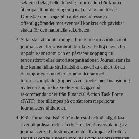
för
sekretessbelagd eller känslig information bör kunna
personlig
åberopa att publiceringen tjänat ett allmänintresse.
anpassning
Domstolar bör väga allmänhetens intresse av
offentliggörandet mot eventuell konkret och påvisbar
skada för den nationella säkerheten.
Säkerställ att antiterrorlagstiftning inte missbrukas mot
journalister. Terrorismbrott bör kräva tydliga bevis för
uppsåt, kännedom och en påvisbar koppling till
terroristbrott eller terroristorganisationer. Journalister ska
inte kunna hållas straffrättsligt ansvariga enbart för att
de rapporterar om eller kommunicerar med
terroriststämplade grupper. Även regler mot finansiering
av terrorism, inklusive de som bygger på
rekommendationer från Financial Action Task Force
(FATF), bör tillämpas på ett sätt som respekterar
journalisters rättigheter.
Kräv förhandstillstånd från domstol och rättslig tillsyn
över all polisiär och säkerhetsrelaterad övervakning av
journalister vid utredningar av de allvarligaste brotten,
för att säkerställa högsta möjliga skydd för pressfriheten.