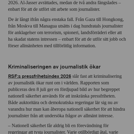
2026. Al-Jasser avrättades, medan de två andra fängslades –
enbart för att de utfört sitt arbete som journalister.
De är långt ifrån några enstaka fall. Från Gaza till Hongkong,
från Moskva till Managua utsätts i dag hundratals journalister
för anklagelser om terrorism, spioneri, landsförräderi eller att
ha skadat statens intressen – enbart för att de utför sitt jobb och
förser allmänheten med tillförlitlig information.
Kriminaliseringen av journalistik ökar
RSF:s pressfrihetsindex 2026
slår fast att kriminalisering
av journalistik ökar runt om i världen. Rapporten som
publiceras den 8 juli ger en fördjupad bild av hur begreppet
nationell säkerhet används för att inskränka pressfriheten.
Både auktoritära och demokratiska regeringar lär sig nu av
varandra hur man kan åberopa nationell säkerhet för att hindra
journalister från att undersöka frågor av allmänt intresse.
– Nationell säkerhet får aldrig bli en förevändning för
regeringar att tysta journalister. Varje otillbördigt åtal, varje