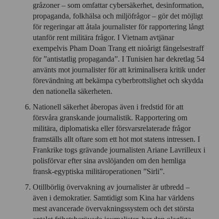
gråzoner – som omfattar cybersäkerhet, desinformation,
propaganda, folkhälsa och miljöfrågor – gör det möjligt
för regeringar att åtala journalister för rapportering långt
utanför rent militära frågor. I Vietnam avtjänar
exempelvis Pham Doan Trang ett nioårigt fängelsestraff
för ”antistatlig propaganda”. I Tunisien har dekretlag 54
använts mot journalister för att kriminalisera kritik under
förevändning att bekämpa cyberbrottslighet och skydda
den nationella säkerheten.
Nationell säkerhet åberopas även i fredstid för att
försvåra granskande journalistik. Rapportering om
militära, diplomatiska eller försvarsrelaterade frågor
framställs allt oftare som ett hot mot statens intressen. I
Frankrike togs grävande journalisten Ariane Lavrilleux i
polisförvar efter sina avslöjanden om den hemliga
fransk-egyptiska militäroperationen ”Sirli”.
Otillbörlig övervakning av journalister är utbredd –
även i demokratier. Samtidigt som Kina har världens
mest avancerade övervakningssystem och det största