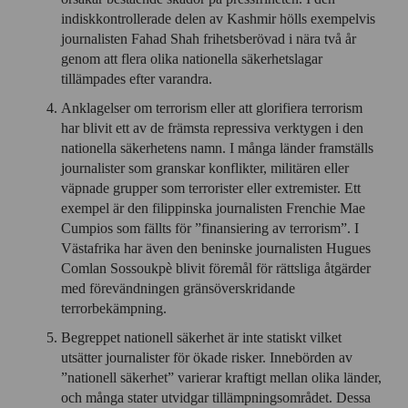
indiskkontrollerade delen av Kashmir hölls exempelvis
journalisten Fahad Shah frihetsberövad i nära två år
genom att flera olika nationella säkerhetslagar
tillämpades efter varandra.
Anklagelser om terrorism eller att glorifiera terrorism
har blivit ett av de främsta repressiva verktygen i den
nationella säkerhetens namn. I många länder framställs
journalister som granskar konflikter, militären eller
väpnade grupper som terrorister eller extremister. Ett
exempel är den filippinska journalisten Frenchie Mae
Cumpios som fällts för ”finansiering av terrorism”. I
Västafrika har även den beninske journalisten Hugues
Comlan Sossoukpè blivit föremål för rättsliga åtgärder
med förevändningen gränsöverskridande
terrorbekämpning.
Begreppet nationell säkerhet är inte statiskt vilket
utsätter journalister för ökade risker. Innebörden av
”nationell säkerhet” varierar kraftigt mellan olika länder,
och många stater utvidgar tillämpningsområdet. Dessa