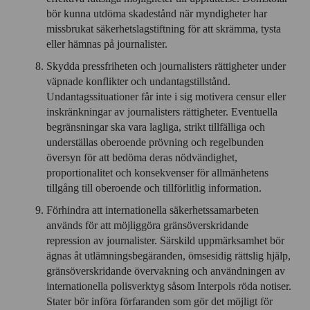
bör kunna utdöma skadestånd när myndigheter har
missbrukat säkerhetslagstiftning för att skrämma, tysta
eller hämnas på journalister.
Skydda pressfriheten och journalisters rättigheter under
väpnade konflikter och undantagstillstånd.
Undantagssituationer får inte i sig motivera censur eller
inskränkningar av journalisters rättigheter. Eventuella
begränsningar ska vara lagliga, strikt tillfälliga och
underställas oberoende prövning och regelbunden
översyn för att bedöma deras nödvändighet,
proportionalitet och konsekvenser för allmänhetens
tillgång till oberoende och tillförlitlig information.
Förhindra att internationella säkerhetssamarbeten
används för att möjliggöra gränsöverskridande
repression av journalister. Särskild uppmärksamhet bör
ägnas åt utlämningsbegäranden, ömsesidig rättslig hjälp,
gränsöverskridande övervakning och användningen av
internationella polisverktyg såsom Interpols röda notiser.
Stater bör införa förfaranden som gör det möjligt för