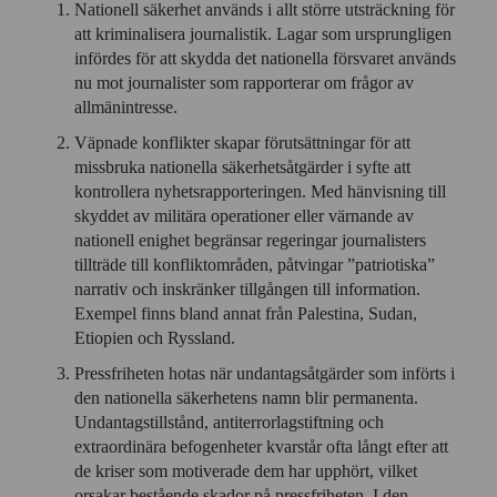
Nationell säkerhet används i allt större utsträckning för
att kriminalisera journalistik. Lagar som ursprungligen
infördes för att skydda det nationella försvaret används
nu mot journalister som rapporterar om frågor av
allmänintresse.
Väpnade konflikter skapar förutsättningar för att
missbruka nationella säkerhetsåtgärder i syfte att
kontrollera nyhetsrapporteringen. Med hänvisning till
skyddet av militära operationer eller värnande av
nationell enighet begränsar regeringar journalisters
tillträde till konfliktområden, påtvingar ”patriotiska”
narrativ och inskränker tillgången till information.
Exempel finns bland annat från Palestina, Sudan,
Etiopien och Ryssland.
Pressfriheten hotas när undantagsåtgärder som införts i
den nationella säkerhetens namn blir permanenta.
Undantagstillstånd, antiterrorlagstiftning och
extraordinära befogenheter kvarstår ofta långt efter att
de kriser som motiverade dem har upphört, vilket
orsakar bestående skador på pressfriheten. I den