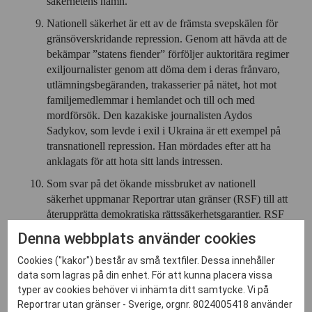
säkerhetens namn.
Nationell säkerhet är ett av de främsta svepskälen för
gränsöverskridande repression. Genom att hävda att de
bekämpar ”statens fiender” förföljer auktoritära regimer
exiljournalister genom att döma dem i deras frånvaro,
utlämningsbegäranden, trakasserier på nätet, hot mot
familjemedlemmar i hemlandet och till och med
mordförsök. Den kazakiske journalisten Aydos
Sadykov, som levde i exil i Ukraina är ett exempel på
transnationell repression. Han mördades efter att ha
anklagats för att hota sitt lands intressen.
Som svar på det ökande missbruket av nationell
säkerhet uppmanar Reportrar utan gränser (RSF) till att
återupprätta demokratiska rättssäkerhetsgarantier. RSF
rekommenderar bland annat en snäv definitionen av
Denna webbplats använder cookies
nationell säkerhet, att skyddet för journalistkällor stärks,
att befogenheter för övervakning begränsas, att
Cookies ("kakor") består av små textfiler. Dessa innehåller
data som lagras på din enhet. För att kunna placera vissa
antiterrorlagstiftning inte missbrukas mot journalister
typer av cookies behöver vi inhämta ditt samtycke. Vi på
och att internationella mekanismer för att skydda
Reportrar utan gränser - Sverige, orgnr. 8024005418 använder
pressfriheten förstärks.