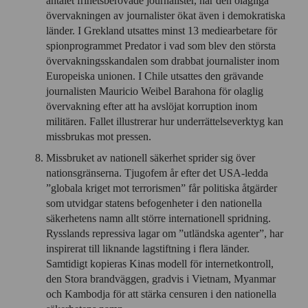
antalet frihetsberövade journalister, har den olagliga
övervakningen av journalister ökat även i demokratiska
länder. I Grekland utsattes minst 13 mediearbetare för
spionprogrammet Predator i vad som blev den största
övervakningsskandalen som drabbat journalister inom
Europeiska unionen. I Chile utsattes den grävande
journalisten Mauricio Weibel Barahona för olaglig
övervakning efter att ha avslöjat korruption inom
militären. Fallet illustrerar hur underrättelseverktyg kan
missbrukas mot pressen.
Missbruket av nationell säkerhet sprider sig över
nationsgränserna. Tjugofem år efter det USA-ledda
”globala kriget mot terrorismen” får politiska åtgärder
som utvidgar statens befogenheter i den nationella
säkerhetens namn allt större internationell spridning.
Rysslands repressiva lagar om ”utländska agenter”, har
inspirerat till liknande lagstiftning i flera länder.
Samtidigt kopieras Kinas modell för internetkontroll,
den Stora brandväggen, gradvis i Vietnam, Myanmar
och Kambodja för att stärka censuren i den nationella