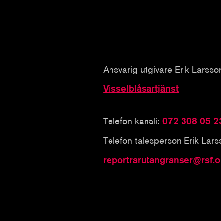
Ansvarig utgivare Erik Larsso
Visselblåsartjänst
Telefon kansli:
072 308 05 2
Telefon talesperson Erik Lar
reportrarutangranser@rsf.o