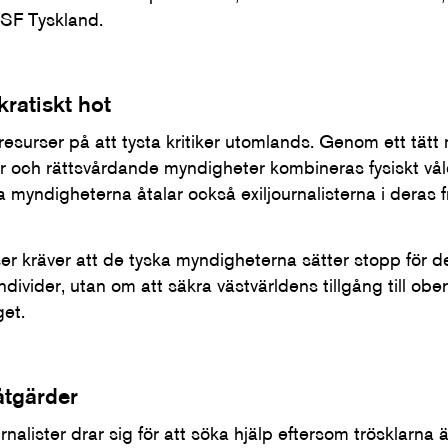
RSF Tyskland.
kratiskt hot
esurser på att tysta kritiker utomlands. Genom ett tätt 
r och rättsvårdande myndigheter kombineras fysiskt vål
 myndigheterna åtalar också exiljournalisterna i deras f
er kräver att de tyska myndigheterna sätter stopp för de
divider, utan om att säkra västvärldens tillgång till ob
et.
åtgärder
alister drar sig för att söka hjälp eftersom trösklarna 