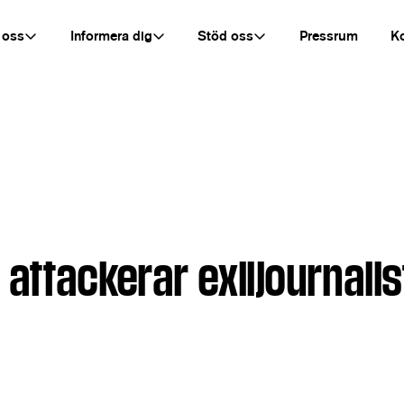
 oss
Informera dig
Stöd oss
Pressrum
K
attackerar exiljournalist
d