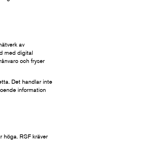
nätverk av
d med digital
rånvaro och fryser
tta. Det handlar inte
eroende information
är höga. RSF kräver