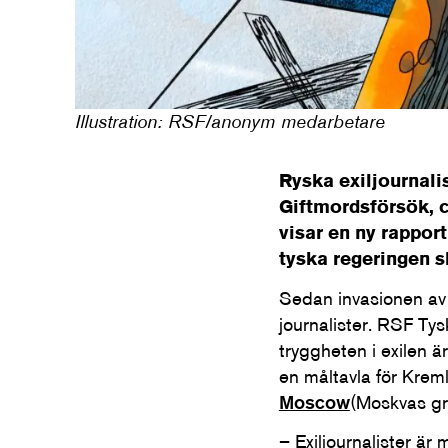
Illustration: RSF/anonym medarbetare
Ryska exiljournali
Giftmordsförsök, 
visar en ny rappor
tyska regeringen s
Sedan invasionen av U
journalister. RSF Ty
tryggheten i exilen ä
en måltavla för Krem
Moscow
(Moskvas gr
– Exiljournalister är