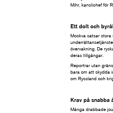
Mihr, kanslichef för 
Ett dolt och byrå
Moskva satsar stora r
underrättansetjänste
övervakning. De ryska
deras tillgångar.
Reportrar utan gräns
bara om att skydda in
om Ryssland och krig
Krav på snabba 
Många drabbade journ