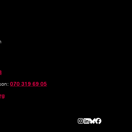
n
3
sson:
070 319 69 05
rg