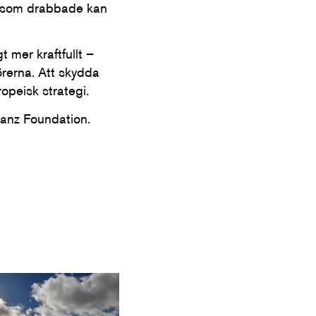
er som drabbade kan
 mer kraftfullt –
örerna. Att skydda
opeisk strategi.
ianz Foundation.