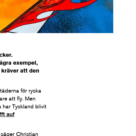
cker.
några exempel,
 kräver att den
täderna för ryska
re att fly. Men
 har Tyskland blivit
fft auf
, säger Christian