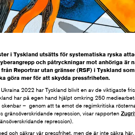
ster i Tyskland utsätts för systematiska ryska atta
cyberangrepp och påtryckningar mot anhöriga är 
t från Reportrar utan gränser (RSF) i Tyskland som
ka göra mer för att skydda pressfriheten.
kraina 2022 har Tyskland blivit en av de viktigaste fris
skland har på egen hand hjälpt omkring 250 mediearbeta
r skenbar – genom att ta emot de regimkritiska rösterna
ls gränsöverskridande repression, visar rapporten
Zugri
änsöverskridande repression).
 med och säkrar vår pressfrihet, men de är inte säkra här