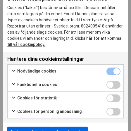
glömma att det också sker bra saker. Nyligen släpptes den
australienska journalisten och nyhetsankaret Cheng Lei
Cookies ("kakor") består av små textfiler. Dessa innehåller
data som lagras på din enhet. För att kunna placera vissa
efter 1 000 dagar i kinesiskt fängelse.
typer av cookies behöver vi inhämta ditt samtycke. Vi på
I Guatemala upphävde dessutom en domstol ett sexårigt
Reportrar utan gränser - Sverige, orgnr. 8024005418 använder
fängelsestraff mot journalisten José Rubén Zamora som
oss av följande slags cookies. För att läsa mer om vilka
grundat tidningen elPeriodico.
cookies vi använder och lagringstid,
klicka här för att komma
till vår cookiepolicy.
Vi på kansliet har också firat att reklambyrå Åkestam Holst
nyligen vann Svenska designpriset. I flera år har de hjälpt
Hantera dina cookieinställningar
oss och tagit fram kampanjer för att stärka pressfriheten. I
år fick det pris för en kampanj som uppmärksammar Dawit
Nödvänd
Nödvändiga cookies
Isaak. Det är vi glada för.
cookies
Markera
kryssrut
Vi ses!
för
Funktion
Funktionella cookies
att
cookies
Markera
Erik Larsson, ordförande Reportrar utan gränser
samtycka
kryssrut
för
Cookies
Cookies för statistik
till
att
för
Markera
användning
samtycka
statistik
för
av
Cookies
Foto: Jonas Gratzer
Cookies för personlig anpassning
till
kryssrut
att
Nödvändiga
för
Markera
användning
samtycka
cookies
personli
för
av
till
anpassn
att
Funktionella