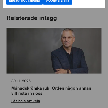
användning
Endast nödvändiga
Acceptera alla
kryssrut
samtycka
cookies
av
till
Cookies
användning
för
av
Relaterade inlägg
statistik
Cookies
för
personlig
anpassning
30 jul. 2026
Månadskrönika juli: Orden någon annan
vill rista in i oss
Läs hela artikeln