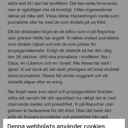
sätta livet till i den här konflikten. Det kan verka förvirrande,
men är egentligen inte så konstigt. Olika organisationer
räknar på olika sätt. Vissa räknar Hamastrogen media som
journalister eller tar med de som dödats på sin fritid.
Då blir dödstalen högre än de siffror som vi på Reportrar
utan gränser hittills har angett. Vi räknar endast journalister
som dödats i tjänst och inte de som jobbar för
propagandakanaler. Enligt vår statistik så har det i dag,
den 26 oktober, dött elva journalister i konflikten. Nio i
Gaza, en i Libanon och en i Israel. Alla dessa har varit i
tjänst. Vi vet dock att det skett ytterligare ett tiotal dödsfall
bland journalister. Dessa fall utreds noggrant och vår
statistik släpar efter en aning.
När kriget rasar som värst och propagandister försöker
sätta sitt narrativ blir det uppenbart hur viktigt det är med
oberoende medier och pressfrihet. Vi på Reportrar utan
gränser är tacksamma för ditt stöd. Utan det hade vårt
jobb att försvara journalister och pressfrihet inte varit
möjligt. Även om det ser mörkt ut ibland så får vi inte
Denna webbplats använder cookies