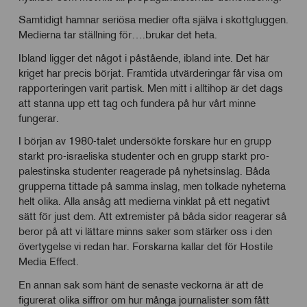
Samtidigt hamnar seriösa medier ofta själva i skottgluggen.
Medierna tar ställning för….brukar det heta.
Ibland ligger det något i påstående, ibland inte. Det här
kriget har precis börjat. Framtida utvärderingar får visa om
rapporteringen varit partisk. Men mitt i alltihop är det dags
att stanna upp ett tag och fundera på hur vårt minne
fungerar.
I början av 1980-talet undersökte forskare hur en grupp
starkt pro-israeliska studenter och en grupp starkt pro-
palestinska studenter reagerade på nyhetsinslag. Båda
grupperna tittade på samma inslag, men tolkade nyheterna
helt olika. Alla ansåg att medierna vinklat på ett negativt
sätt för just dem. Att extremister på båda sidor reagerar så
beror på att vi lättare minns saker som stärker oss i den
övertygelse vi redan har. Forskarna kallar det för Hostile
Media Effect.
En annan sak som hänt de senaste veckorna är att de
figurerat olika siffror om hur många journalister som fått