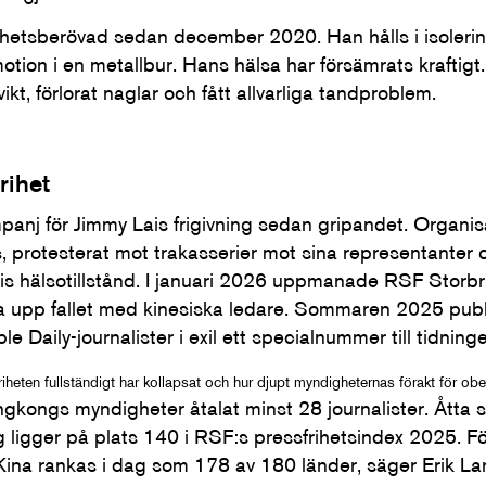
rihetsberövad sedan december 2020. Han hålls i isolerin
tion i en metallbur. Hans hälsa har försämrats kraftigt. 
ikt, förlorat naglar och fått allvarliga tandproblem.
rihet
anj för Jimmy Lais frigivning sedan gripandet. Organisa
, protesterat mot trakasserier mot sina representante
s hälsotillstånd. I januari 2026 uppmanade RSF Storbr
 ta upp fallet med kinesiska ledare. Sommaren 2025 pu
 Daily-journalister i exil ett specialnummer till tidning
iheten fullständigt har kollapsat och hur djupt myndigheternas förakt för ober
ongs myndigheter åtalat minst 28 journalister. Åtta si
ligger på plats 140 i RSF:s pressfrihetsindex 2025. Fö
Kina rankas i dag som 178 av 180 länder, säger Erik La