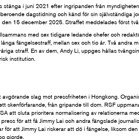
s stänga i juni 2021 efter ingripanden från myndigheter
eroende dagstidning och känd för sin självständiga jou
ld den 15 december 2025. Straffet meddelades först tv
illsammans med sex tidigare ledande chefer och redaktö
långa fängelsestraff, mellan sex och tio år. Två andra m
råriga straff. En av dem, Andy Li, uppges hållas tvångs
sk institution.
 avgörande slag mot pressfriheten i Hongkong. Organis
ett skenförfarande, från gripande till dom. RSF uppma
A att sluta prioritera normalisering av relationerna med
 press för att få Jimmy Lai och andra fängslade journalist
 för att Jimmy Lai riskerar att dö i fängelse, liksom den
bo gjorde.