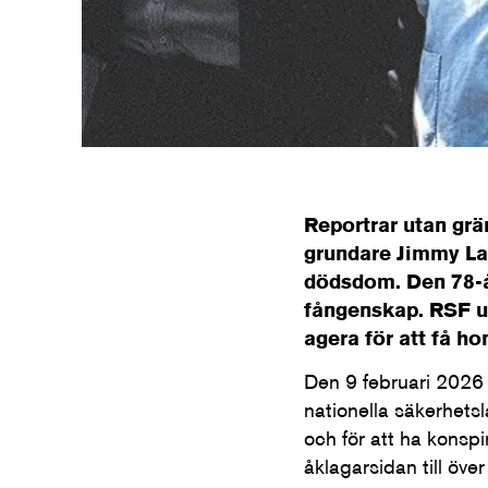
Foto: RSF
Reportrar utan gr
grundare Jimmy Lai
dödsdom. Den 78-år
fångenskap. RSF u
agera för att få ho
Den 9 februari 2026 
nationella säkerhet
och för att ha konsp
åklagarsidan till över