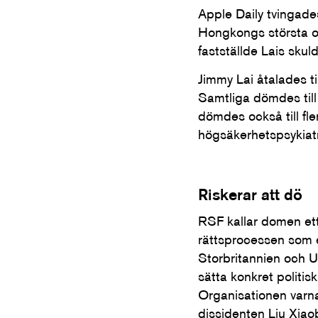
Apple Daily tvingade
Hongkongs största ob
fastställde Lais sku
Jimmy Lai åtalades t
Samtliga dömdes till 
dömdes också till fle
högsäkerhetspsykiatri
Riskerar att dö
RSF kallar domen ett
rättsprocessen som 
Storbritannien och US
sätta konkret politisk
Organisationen varnar
dissidenten Liu Xiao