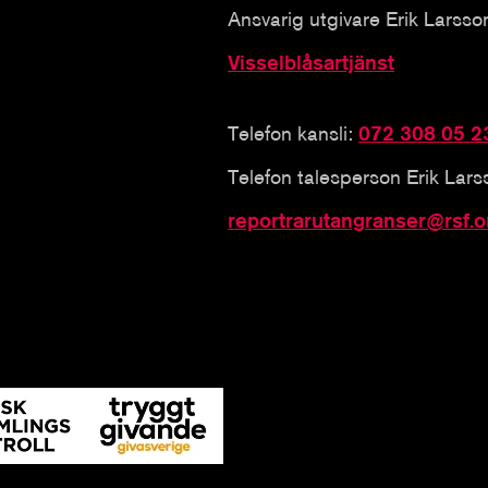
Ansvarig utgivare Erik Larsso
Visselblåsartjänst
Telefon kansli:
072 308 05 2
Telefon talesperson Erik Lar
reportrarutangranser@rsf.o