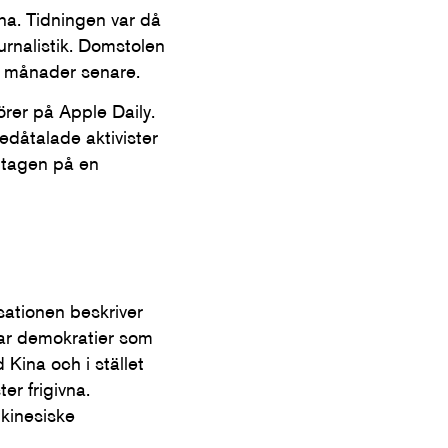
na. Tidningen var då
rnalistik. Domstolen
å månader senare.
rer på Apple Daily.
edåtalade aktivister
intagen på en
ationen beskriver
nar demokratier som
 Kina och i stället
er frigivna.
 kinesiske