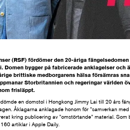
änser (RSF) fördömer den 20-åriga fängelsedomen
. Domen bygger på fabricerade anklagelser och är
ige brittiske medborgarens hälsa försämras snab
ppmanar Storbritannien och regeringar världen öv
nom frisläppt.
dömde en domstol i Hongkong Jimmy Lai till 20 års fän
slagen. Åklagarna anklagade honom för ”samverkan med 
irerat kring publicering av ”omstörtande” material. Som
 160 artiklar i Apple Daily.