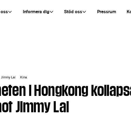
 oss
Informera dig
Stöd oss
Pressrum
K
Jimmy Lai
Kina
heten i Hongkong kollaps
ot Jimmy Lai