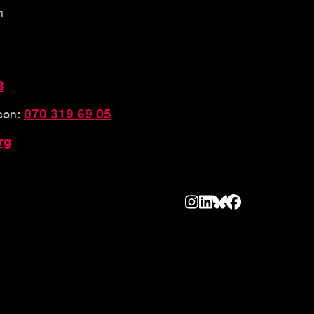
n
3
sson:
070 319 69 05
rg