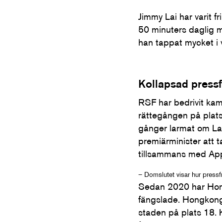
Jimmy Lai har varit f
50 minuters daglig mo
han tappat mycket i v
Kollapsad pressf
RSF har bedrivit kamp
rättegången på plats
gånger larmat om Lai
premiärminister att
tillsammans med Apple
– Domslutet visar hur pressfr
Sedan 2020 har Hongk
fängslade. Hongkong 
staden på plats 18. 