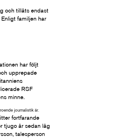
g och tillåts endast
Enligt familjen har
tionen har följt
r och upprepade
itanniens
blicerade RSF
ens minne.
oende journalistik är.
tter fortfarande
r tjugo år sedan låg
rsson, talesperson