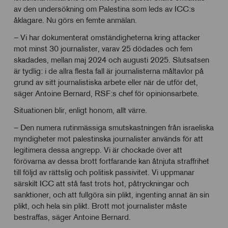
av den undersökning om Palestina som leds av ICC:s
åklagare. Nu görs en femte anmälan.
– Vi har dokumenterat omständigheterna kring attacker
mot minst 30 journalister, varav 25 dödades och fem
skadades, mellan maj 2024 och augusti 2025. Slutsatsen
är tydlig: i de allra flesta fall är journalisterna måltavlor på
grund av sitt journalistiska arbete eller när de utför det,
säger Antoine Bernard, RSF:s chef för opinionsarbete.
Situationen blir, enligt honom, allt värre.
– Den numera rutinmässiga smutskastningen från israeliska
myndigheter mot palestinska journalister används för att
legitimera dessa angrepp. Vi är chockade över att
förövarna av dessa brott fortfarande kan åtnjuta straffrihet
till följd av rättslig och politisk passivitet. Vi uppmanar
särskilt ICC att stå fast trots hot, påtryckningar och
sanktioner, och att fullgöra sin plikt, ingenting annat än sin
plikt, och hela sin plikt. Brott mot journalister måste
bestraffas, säger Antoine Bernard.