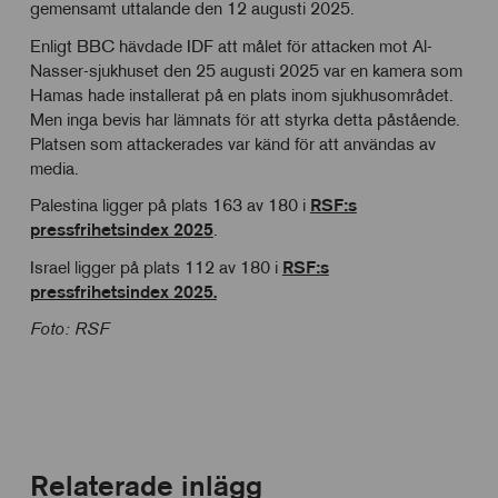
användning
gemensamt uttalande den 12 augusti 2025.
för
av
statistik
Enligt BBC hävdade IDF att målet för attacken mot Al-
Cookies
för
Nasser-sjukhuset den 25 augusti 2025 var en kamera som
personlig
Hamas hade installerat på en plats inom sjukhusområdet.
anpassning
Men inga bevis har lämnats för att styrka detta påstående.
Platsen som attackerades var känd för att användas av
media.
Palestina ligger på plats 163 av 180 i
RSF:s
pressfrihetsindex 2025
.
Israel ligger på plats 112 av 180 i
RSF:s
pressfrihetsindex 2025.
Foto: RSF
Relaterade inlägg