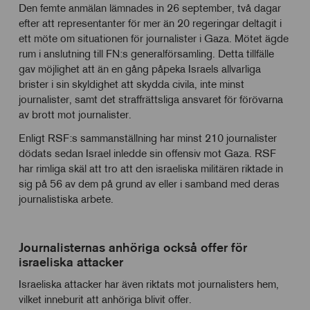
Den femte anmälan lämnades in 26 september, två dagar
efter att representanter för mer än 20 regeringar deltagit i
ett möte om situationen för journalister i Gaza. Mötet ägde
rum i anslutning till FN:s generalförsamling. Detta tillfälle
gav möjlighet att än en gång påpeka Israels allvarliga
brister i sin skyldighet att skydda civila, inte minst
journalister, samt det straffrättsliga ansvaret för förövarna
av brott mot journalister.
Enligt RSF:s sammanställning har minst 210 journalister
dödats sedan Israel inledde sin offensiv mot Gaza. RSF
har rimliga skäl att tro att den israeliska militären riktade in
sig på 56 av dem på grund av eller i samband med deras
journalistiska arbete.
Journalisternas anhöriga också offer för
israeliska attacker
Israeliska attacker har även riktats mot journalisters hem,
vilket inneburit att anhöriga blivit offer.