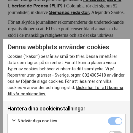
Libertad de Prensa (FLIP)
i Colombia rör det sig om 52
Semanas redaktör
journalister, inklusive
, Alejandro Santos.
För att skydda journalister rekommenderar de undertecknande
organisationerna att EU:s exportlicenser bland annat ska ha
stöd i de mänskliga rättigheterna och att det ska utkrävas
ansvar för att mänskliga rättigheter inte kränks någonstans i
Denna webbplats använder cookies
leverantörskedjan. Organisationerna vill också att
övervakningsteknologi läggs till EU:s kontrollista och att EU:s
Cookies ("kakor") består av små textfiler. Dessa innehåller
medlemsstater ska vara öppna och transparenta med de
data som lagras på din enhet. För att kunna placera vissa
programvaror ländernas företag exporterar.
typer av cookies behöver vi inhämta ditt samtycke. Vi på
Reportrar utan gränser - Sverige, orgnr. 8024005418 använder
Det gemensamma brevet till handelskommissionären
oss av följande slags cookies. För att läsa mer om vilka
kan läsas här
cookies vi använder och lagringstid,
klicka här för att komma
till vår cookiepolicy.
Hantera dina cookieinställningar
Nödvänd
Nödvändiga cookies
Relaterade inlägg
cookies
Markera
kryssrut
för