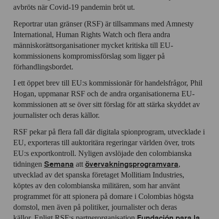
avbröts när Covid-19 pandemin bröt ut.
Reportrar utan gränser (RSF) är tillsammans med Amnesty
International, Human Rights Watch och flera andra
människorättsorganisationer mycket kritiska till EU-
kommissionens kompromissförslag som ligger på
förhandlingsbordet.
I ett öppet brev till EU:s kommissionär för handelsfrågor, Phil
Hogan, uppmanar RSF och de andra organisationerna EU-
kommissionen att se över sitt förslag för att stärka skyddet av
journalister och deras källor.
RSF pekar på flera fall där digitala spionprogram, utvecklade i
EU, exporteras till auktoritära regeringar världen över, trots
EU:s exportkontroll. Nyligen avslöjade den colombianska
Semana
övervakningsprogramvara
tidningen
att
,
utvecklad av det spanska företaget Mollitiam Industries,
köptes av den colombianska militären, som har använt
programmet för att spionera på domare i Colombias högsta
domstol, men även på politiker, journalister och deras
Fundación para la
källor. Enligt RSF:s partnerorganisation