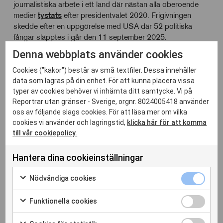
journalistiska arbete i ett land där nästan alla oberoende
medier
tystats
efter presidentvalet 2020. Frigivningen
skedde efter en uppgörelse med USA där 52 politiska
fångar släpptes i går den 11 september 2025.
Denna webbplats använder cookies
Belarus ligger på plats 166 av 180 i
RSF:s
pressfrihetsindex 2025
.
Cookies ("kakor") består av små textfiler. Dessa innehåller
data som lagras på din enhet. För att kunna placera vissa
Foto: RSF
typer av cookies behöver vi inhämta ditt samtycke. Vi på
Reportrar utan gränser - Sverige, orgnr. 8024005418 använder
oss av följande slags cookies. För att läsa mer om vilka
cookies vi använder och lagringstid,
klicka här för att komma
till vår cookiepolicy.
Relaterade inlägg
Hantera dina cookieinställningar
Nödvänd
Nödvändiga cookies
cookies
Markera
kryssrut
för
Funktion
Funktionella cookies
att
cookies
Markera
samtycka
kryssrut
för
Cookies