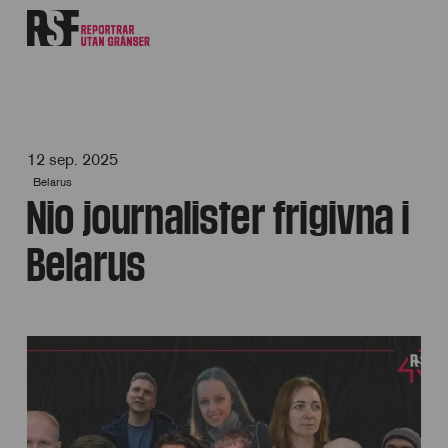
12 sep. 2025
Belarus
Nio journalister frigivna i
Belarus