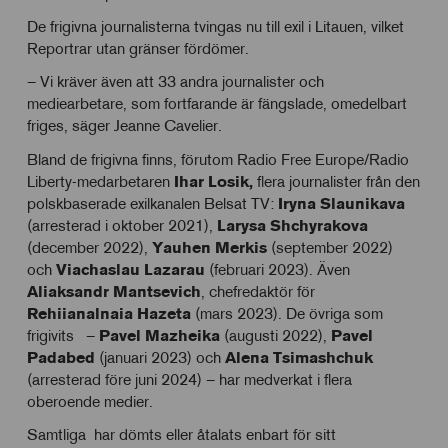
De frigivna journalisterna tvingas nu till exil i Litauen, vilket
Reportrar utan gränser fördömer.
– Vi kräver även att 33 andra journalister och
mediearbetare, som fortfarande är fängslade, omedelbart
friges, säger Jeanne Cavelier.
Bland de frigivna finns, förutom Radio Free Europe/Radio
Liberty-medarbetaren
Ihar Losik,
flera journalister från den
polskbaserade exilkanalen Belsat TV:
Iryna Slaunikava
(arresterad i oktober 2021),
Larysa Shchyrakova
(december 2022),
Yauhen Merkis
(september 2022)
och
Viachaslau Lazarau
(februari 2023). Även
Aliaksandr Mantsevich
, chefredaktör för
Rehiianalnaia Hazeta
(mars 2023). De övriga som
frigivits –
Pavel
Mazheika
(augusti 2022),
Pavel
Padabed
(januari 2023) och
Alena Tsimashchuk
(arresterad före juni 2024) – har medverkat i flera
oberoende medier.
Samtliga har dömts eller åtalats enbart för sitt