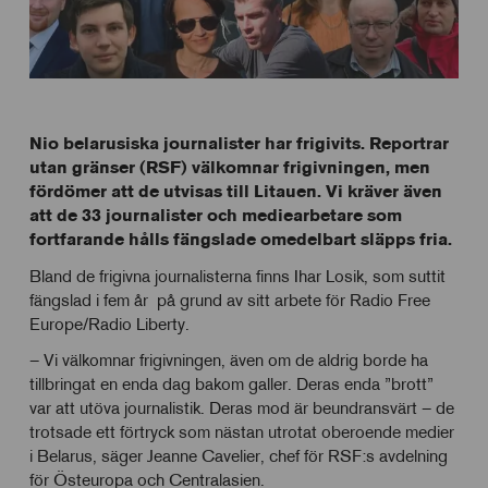
Nio belarusiska journalister har frigivits.
Reportrar
utan gränser (RSF) välkomnar frigivningen, men
fördömer
att de utvisas till Litauen. Vi kräver även
att de 33 journalister och mediearbetare som
fortfarande hålls fängslade omedelbart släpps fria.
Bland de frigivna journalisterna finns Ihar Losik, som suttit
fängslad i fem år på grund av sitt arbete för Radio Free
Europe/Radio Liberty.
– Vi välkomnar frigivningen, även om de aldrig borde ha
tillbringat en enda dag bakom galler. Deras enda ”brott”
var att utöva journalistik. Deras mod är beundransvärt – de
trotsade ett förtryck som nästan utrotat oberoende medier
i Belarus, säger Jeanne Cavelier, chef för RSF:s avdelning
för Östeuropa och Centralasien.