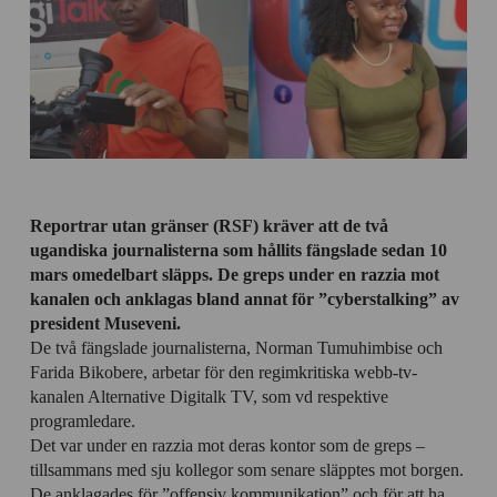
Reportrar utan gränser (RSF) kräver att de två
ugandiska journalisterna som hållits fängslade sedan 10
mars omedelbart släpps. De greps under en razzia mot
kanalen och anklagas bland annat för ”cyberstalking” av
president Museveni.
De två fängslade journalisterna, Norman Tumuhimbise och
Farida Bikobere, arbetar för den regimkritiska webb-tv-
kanalen Alternative Digitalk TV, som vd respektive
programledare.
Det var under en razzia mot deras kontor som de greps –
tillsammans med sju kollegor som senare släpptes mot borgen.
De anklagades för ”offensiv kommunikation” och för att ha