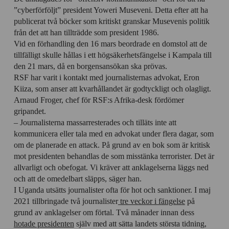
”cyberförföljt” president Yoweri Museveni. Detta efter att ha
publicerat två böcker som kritiskt granskar Musevenis politik
från det att han tillträdde som president 1986.
Vid en förhandling den 16 mars beordrade en domstol att de
tillfälligt skulle hållas i ett högsäkerhetsfängelse i Kampala till
den 21 mars, då en borgensansökan ska prövas.
RSF har varit i kontakt med journalisternas advokat, Eron
Kiiza, som anser att kvarhållandet är godtyckligt och olagligt.
Arnaud Froger, chef för RSF:s Afrika-desk fördömer
gripandet.
– Journalisterna massarresterades och tilläts inte att
kommunicera eller tala med en advokat under flera dagar, som
om de planerade en attack. På grund av en bok som är kritisk
mot presidenten behandlas de som misstänka terrorister. Det är
allvarligt och obefogat. Vi kräver att anklagelserna läggs ned
och att de omedelbart släpps, säger han.
I Uganda utsätts journalister ofta för hot och sanktioner. I maj
2021 tillbringade två journalister
tre veckor i fängelse
på
grund av anklagelser om förtal. Två månader innan dess
hotade presidenten
själv med att sätta landets största tidning,