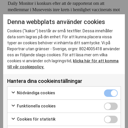
Daily Monitor i konkurs efter att de rapporterat om att
medlemmar i Musevenis inre krets i hemlighet vaccinerats mot
covid-19.
Denna webbplats använder cookies
Uganda ligger på plats 125 av 180 länder i
RSF:s
pressfrihetsindex 2021
. 28 platser lägre än 2015.
Cookies ("kakor") består av små textfiler. Dessa innehåller
data som lagras på din enhet. För att kunna placera vissa
typer av cookies behöver vi inhämta ditt samtycke. Vi på
Reportrar utan gränser - Sverige, orgnr. 8024005418 använder
oss av följande slags cookies. För att läsa mer om vilka
cookies vi använder och lagringstid,
klicka här för att komma
Relaterade inlägg
till vår cookiepolicy.
Hantera dina cookieinställningar
Nödvändi
Nödvändiga cookies
cookies
Markera
kryssruta
för
Funktione
Funktionella cookies
att
cookies
Markera
samtycka
kryssruta
för
Cookies
Cookies för statistik
till
att
för
Markera
användning
samtycka