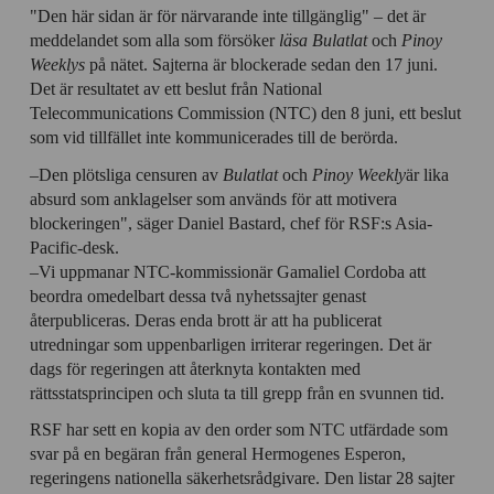
"Den här sidan är för närvarande inte tillgänglig" – det är
meddelandet som alla som försöker
läsa Bulatlat
och
Pinoy
Weeklys
på nätet. Sajterna är blockerade sedan den 17 juni.
Det är resultatet av ett beslut från National
Telecommunications Commission (NTC) den 8 juni, ett beslut
som vid tillfället inte kommunicerades till de berörda.
–Den plötsliga censuren av
Bulatlat
och
Pinoy Weekly
är lika
absurd som anklagelser som används för att motivera
blockeringen", säger Daniel Bastard, chef för RSF:s Asia-
Pacific-desk.
–Vi uppmanar NTC-kommissionär Gamaliel Cordoba att
beordra omedelbart dessa två nyhetssajter genast
återpubliceras. Deras enda brott är att ha publicerat
utredningar som uppenbarligen irriterar regeringen. Det är
dags för regeringen att återknyta kontakten med
rättsstatsprincipen och sluta ta till grepp från en svunnen tid.
RSF har sett en kopia av den order som NTC utfärdade som
svar på en begäran från general Hermogenes Esperon,
regeringens nationella säkerhetsrådgivare. Den listar 28 sajter