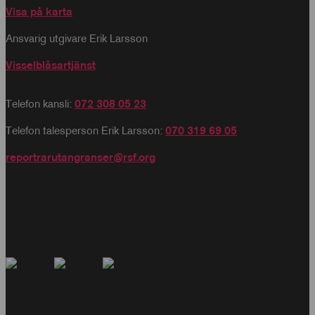
Visa på karta
Ansvarig utgivare Erik Larsson
Visselblåsartjänst
Telefon kansli:
072 308 05 23
Telefon talesperson Erik Larsson:
070 319 69 05
reportrarutangranser@rsf.org