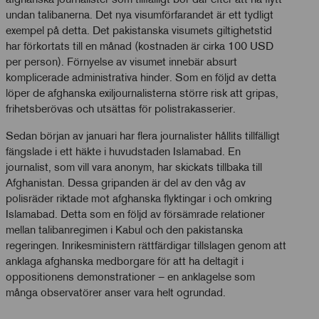
undan talibanerna. Det nya visumförfarandet är ett tydligt
exempel på detta. Det pakistanska visumets giltighetstid
har förkortats till en månad (kostnaden är cirka 100 USD
per person). Förnyelse av visumet innebär absurt
komplicerade administrativa hinder. Som en följd av detta
löper de afghanska exiljournalisterna större risk att gripas,
frihetsberövas och utsättas för polistrakasserier.
Sedan början av januari har flera journalister hållits tillfälligt
fängslade i ett häkte i huvudstaden Islamabad. En
journalist, som vill vara anonym, har skickats tillbaka till
Afghanistan. Dessa gripanden är del av den våg av
polisräder riktade mot afghanska flyktingar i och omkring
Islamabad. Detta som en följd av försämrade relationer
mellan talibanregimen i Kabul och den pakistanska
regeringen. Inrikesministern rättfärdigar tillslagen genom att
anklaga afghanska medborgare för att ha deltagit i
oppositionens demonstrationer – en anklagelse som
många observatörer anser vara helt ogrundad.