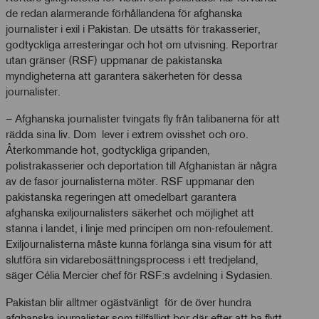
de redan alarmerande förhållandena för afghanska
journalister i exil i Pakistan. De utsätts för trakasserier,
godtyckliga arresteringar och hot om utvisning. Reportrar
utan gränser (RSF) uppmanar de pakistanska
myndigheterna att garantera säkerheten för dessa
journalister.
– Afghanska journalister tvingats fly från talibanerna för att
rädda sina liv. Dom lever i extrem ovisshet och oro.
Återkommande hot, godtyckliga gripanden,
polistrakasserier och deportation till Afghanistan är några
av de fasor journalisterna möter. RSF uppmanar den
pakistanska regeringen att omedelbart garantera
afghanska exiljournalisters säkerhet och möjlighet att
stanna i landet, i linje med principen om non-refoulement.
Exiljournalisterna måste kunna förlänga sina visum för att
slutföra sin vidarebosättningsprocess i ett tredjeland,
säger Célia Mercier chef för RSF:s avdelning i Sydasien.
Pakistan blir alltmer ogästvänligt för de över hundra
afghanska journalister som tillfälligt bor där efter att ha flytt