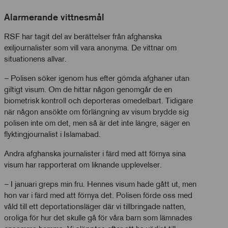
Alarmerande vittnesmål
RSF har tagit del av berättelser från afghanska
exiljournalister som vill vara anonyma. De vittnar om
situationens allvar.
– Polisen söker igenom hus efter gömda afghaner utan
giltigt visum. Om de hittar någon genomgår de en
biometrisk kontroll och deporteras omedelbart. Tidigare
när någon ansökte om förlängning av visum brydde sig
polisen inte om det, men så är det inte längre, säger en
flyktingjournalist i Islamabad.
Andra afghanska journalister i färd med att förnya sina
visum har rapporterat om liknande upplevelser.
– I januari greps min fru. Hennes visum hade gått ut, men
hon var i färd med att förnya det. Polisen förde oss med
våld till ett deportationsläger där vi tillbringade natten,
oroliga för hur det skulle gå för våra barn som lämnades