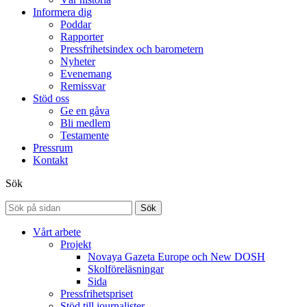
Informera dig
Poddar
Rapporter
Pressfrihetsindex och barometern
Nyheter
Evenemang
Remissvar
Stöd oss
Ge en gåva
Bli medlem
Testamente
Pressrum
Kontakt
Sök
Sök
Vårt arbete
Projekt
Novaya Gazeta Europe och New DOSH
Skolföreläsningar
Sida
Pressfrihetspriset
Stöd till journalister