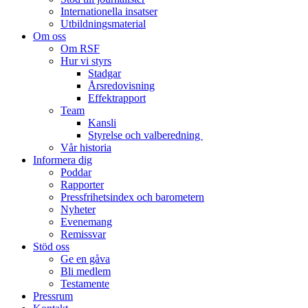
Internationella insatser
Utbildningsmaterial
Om oss
Om RSF
Hur vi styrs
Stadgar
Årsredovisning
Effektrapport
Team
Kansli
Styrelse och valberedning
Vår historia
Informera dig
Poddar
Rapporter
Pressfrihetsindex och barometern
Nyheter
Evenemang
Remissvar
Stöd oss
Ge en gåva
Bli medlem
Testamente
Pressrum