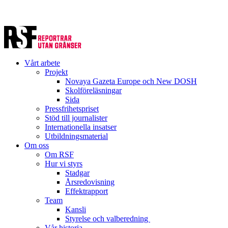
Vårt arbete
Projekt
Novaya Gazeta Europe och New DOSH
Skolföreläsningar
Sida
Pressfrihetspriset
Stöd till journalister
Internationella insatser
Utbildningsmaterial
Om oss
Om RSF
Hur vi styrs
Stadgar
Årsredovisning
Effektrapport
Team
Kansli
Styrelse och valberedning
Vår historia