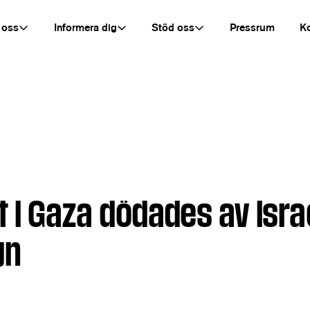
 oss
Informera dig
Stöd oss
Pressrum
K
t i Gaza dödades av isra
gn