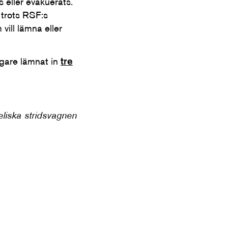
 eller evakuerats.
 trots RSF:s
vill lämna eller
digare lämnat in
tre
liska stridsvagnen