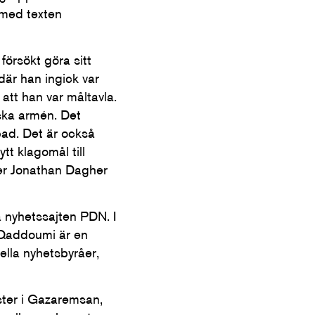
 med texten
örsökt göra sitt
där han ingick var
 att han var måltavla.
ska armén. Det
bad. Det är också
ytt klagomål till
r Jonathan Dagher
 nyhetssajten PDN. I
l-Qaddoumi är en
ella nyhetsbyråer,
ster i Gazaremsan,