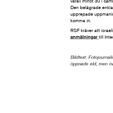
varav minst 30 i samb
Den belägrade enklave
upprepade uppmanin
komma in.
RSF kräver att israel
anmälningar
till In
Bildtext: Fotojourna
öppnade eld, men öv