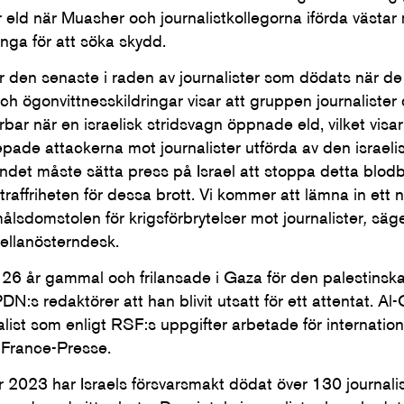
eld när Muasher och journalistkollegorna iförda västar
ga för att söka skydd.
 den senaste i raden av journalister som dödats när de f
ch ögonvittnesskildringar visar att gruppen journalister 
rbar när en israelisk stridsvagn öppnade eld, vilket visar
pade attackerna mot journalister utförda av den israeli
undet måste sätta press på Israel att stoppa detta blod
 straffriheten för dessa brott. Vi kommer att lämna in ett n
målsdomstolen för krigsförbrytelser mot journalister
,
säge
ellanösterndesk.
26 år gammal och frilansade i Gaza för den palestinska
DN:s redaktörer att han blivit utsatt för ett attentat. A
alist som enligt RSF:s uppgifter arbetade för internation
France-Presse.
2023 har Israels försvarsmakt dödat över 130 journali