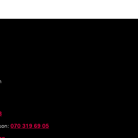
n
3
sson:
070 319 69 05