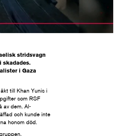
aelisk stridsvagn
i skadades.
alister i Gaza
t till Khan Yunis i
uppgifter som RSF
å av dem. Al-
äffad och kunde inte
orna honom död.
 gruppen.