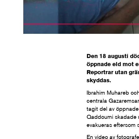
Den 18 augusti död
öppnade eld mot e
Reportrar utan grä
skyddas.
Ibrahim Muhareb och 
centrala Gazaremsan 
tagit del av öppnade
Qaddoumi skadade ry
evakueras eftersom s
En video av fotograf