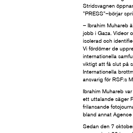
Stridsvagnen öppnar 
”PRESS”–börjar sprin
– Ibrahim Muhareb är
jobb i Gaza. Videor o
isolerad och identifie
Vi fördömer de uppre
internationella samf
viktigt att få slut på
Internationella brott
ansvarig för RSF:s M
Ibrahim Muhareb var 
ett uttalande säger P
frilansande fotojourn
bland annat Agence 
Sedan den 7 oktober 