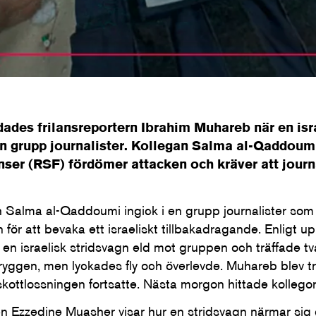
ades frilansreportern Ibrahim Muhareb när en isr
n grupp journalister. Kollegan Salma al-Qaddoum
nser (RSF) fördömer attacken och kräver att journ
Salma al-Qaddoumi ingick i en grupp journalister som åk
för att bevaka ett israeliskt tillbakadragande. Enligt 
 en israelisk stridsvagn eld mot gruppen och träffade tv
ggen, men lyckades fly och överlevde. Muhareb blev tr
kottlossningen fortsatte. Nästa morgon hittade kolleg
en Ezzedine Muasher visar hur en stridsvagn närmar sig