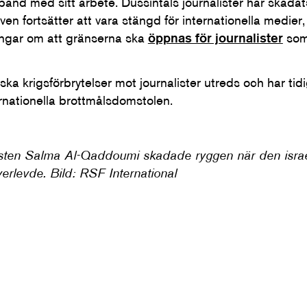
and med sitt arbete. Dussintals journalister har skadats
n fortsätter att vara stängd för internationella medier,
gar om att gränserna ska
öppnas för journalister
som 
iska krigsförbrytelser mot journalister utreds och har ti
ternationella brottmålsdomstolen.
listen Salma Al-Qaddoumi skadade ryggen när den israe
erlevde. Bild:
RSF International