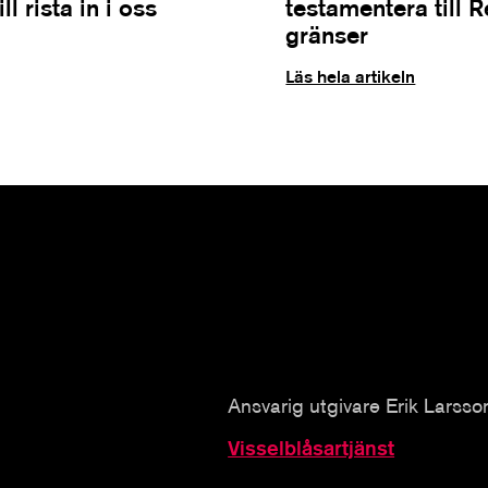
l rista in i oss
testamentera till 
gränser
Läs hela artikeln
Ansvarig utgivare Erik Larsso
Visselblåsartjänst