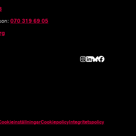
3
sson:
070 319 69 05
rg
Cookieinställningar
Cookiepolicy
Integritetspolicy