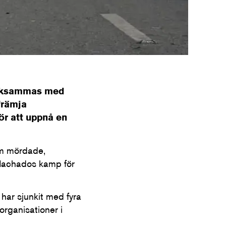
ärksammas med
 främja
ör att uppnå en
om mördade,
a Machados kamp för
har sjunkit med fyra
organisationer i