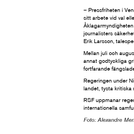
– Pressfriheten i Ve
sitt arbete vid val e
Åklagarmyndigheten 
journalisters säkerhe
Erik Larsson, talespe
Mellan juli och augu
annat godtyckliga gri
fortfarande fängslad
Regeringen under Ni
landet, tysta kritisk
RSF uppmanar regeri
internationella samfun
Foto: Alexandre Men