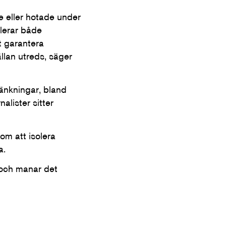
e eller hotade under
llerar både
 garantera
ällan utreds, säger
ränkningar, bland
alister sitter
m att isolera
a.
 och manar det