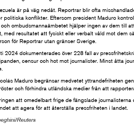
nezuela är på väg nedåt. Reportrar blir ofta misshandlad
ller politiska konflikter. Eftersom president Maduro kontro
och ombudsmannaämbetet hjälper ingen av dem till att
t, med resultatet att fysiskt eller verbalt våld mot dem s
rson för Reportrar utan gränser Sverige.
sti 2024 dokumenterades över 228 fall av pressfrihetsk
panden, censur och hot mot journalister. Minst åtta journ
e.
colás Maduro begränsar medvetet yttrandefriheten geno
a röster och förhindra utländska medier från att rapporter
ngen att omedelbart frige de fängslade journalisterna
det att agera för att återställa pressfriheten i landet.
eghini/Reuters