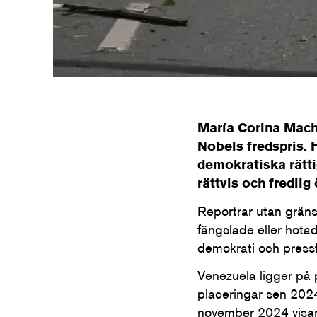
María Corina Mac
Nobels fredspris. H
demokratiska rätti
rättvis och fredlig
Reportrar utan gräns
fängslade eller hotad
demokrati och press
Venezuela ligger på 
placeringar sen 202
november 2024 visar 