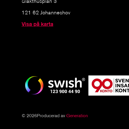
Slakthusplan 3
121 62 Johanneshov
Visa på karta
© 2026
Producerad av
Generation