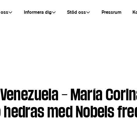
 oss
Informera dig
Stöd oss
Pressrum
K
 Venezuela – María Cori
hedras med Nobels fre