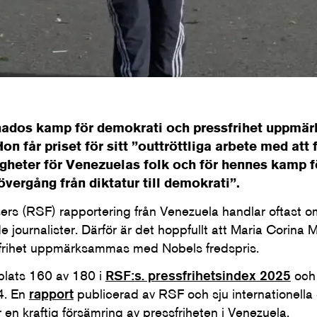
hados kamp för demokrati och pressfrihet uppm
on får priset för sitt ”outtröttliga arbete med att
gheter för Venezuelas folk och för hennes kamp f
 övergång från diktatur till demokrati”.
ers (RSF) rapportering från Venezuela handlar oftast 
e journalister. Därför är det hoppfullt att Maria Corin
frihet uppmärksammas med Nobels fredspris.
plats 160 av 180 i
RSF:s. pressfrihetsindex 2025
och 
4. En
rapport
publicerad av RSF och sju internationella 
en kraftig försämring av pressfriheten i Venezuela.