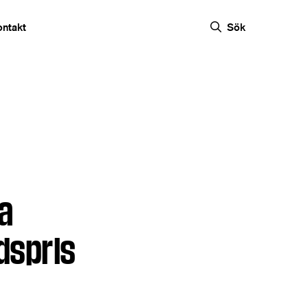
ontakt
Sök
na
dspris