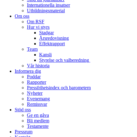
Internationella insatser
Utbildningsmaterial
Om oss
Om RSF
Hur vi styrs
Stadgar
Årsredovisning
Effektrapport
Team
Kansli
Styrelse och valberedning
Vår historia
Informera dig
Poddar
Rapporter
Pressfrihetsindex och barometern
Nyheter
Evenemang
Remissvar
Stöd oss
Ge en gåva
Bli medlem
Testamente
Pressrum