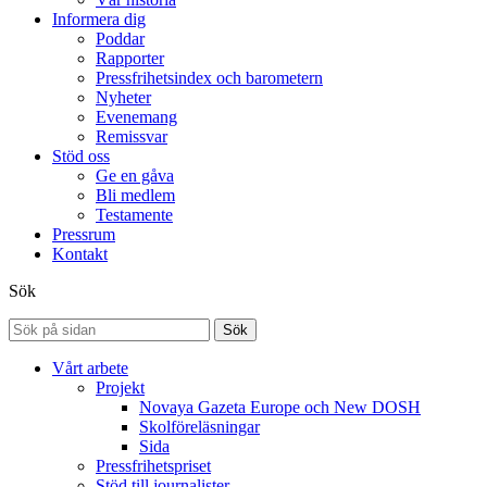
Informera dig
Poddar
Rapporter
Pressfrihetsindex och barometern
Nyheter
Evenemang
Remissvar
Stöd oss
Ge en gåva
Bli medlem
Testamente
Pressrum
Kontakt
Sök
Sök
Vårt arbete
Projekt
Novaya Gazeta Europe och New DOSH
Skolföreläsningar
Sida
Pressfrihetspriset
Stöd till journalister