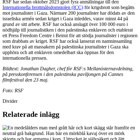
RSF har sedan oktober 2023 gjort fyra anmälningar till den
Internationella brottmålsdomstolen (ICC)
för krigsbrott som begåtts
mot journalister i Gaza. Närmare 200 journalister har dödats av den
israeliska armén sedan kriget i Gaza inleddes, varav minst 44 på
grund av sitt arbete. RSF har också anslagit över 100 000 euro i
nödhjälp till journalistiken i den palestinska enklaven och etablerat
ett Press Freedom Centre i Beirut för att stödja journalister i regionen
som drabbats av kriget. RSF har också lanserat en namninsamling
med krav på att massakern på palestinska journalister i Gaza ska
upphöra och att enklaven omedelbart ska öppnas för den
internationella pressen.
Bildtext: Jonathan Dagher, chef för RSF:s Mellanösternavdelning,
på presskonferensen i den palestinska paviljongen på Cannes
filmfestival den 23 maj.
Foto: RSF
Divider
Relaterade inlägg