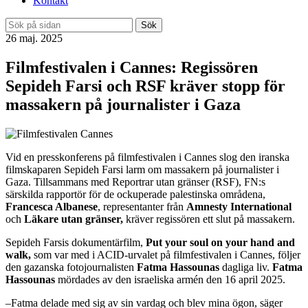
Kontakt
Sök
26 maj. 2025
Filmfestivalen i Cannes: Regissören
Sepideh Farsi och RSF kräver stopp för
massakern på journalister i Gaza
Vid en presskonferens på filmfestivalen i Cannes slog den iranska
filmskaparen Sepideh Farsi larm om massakern på journalister i
Gaza. Tillsammans med Reportrar utan gränser (RSF), FN:s
särskilda rapportör för de ockuperade palestinska områdena,
Francesca Albanese
, representanter från
Amnesty International
och
Läkare utan
gränser,
kräver regissören ett slut på massakern.
Sepideh Farsis dokumentärfilm,
Put your soul on your hand and
walk,
som var med i ACID-urvalet på filmfestivalen i Cannes, följer
den gazanska fotojournalisten
Fatma Hassounas
dagliga liv.
Fatma
Hassounas
mördades av den israeliska armén den 16 april 2025.
–Fatma delade med sig av sin vardag och blev mina ögon, säger