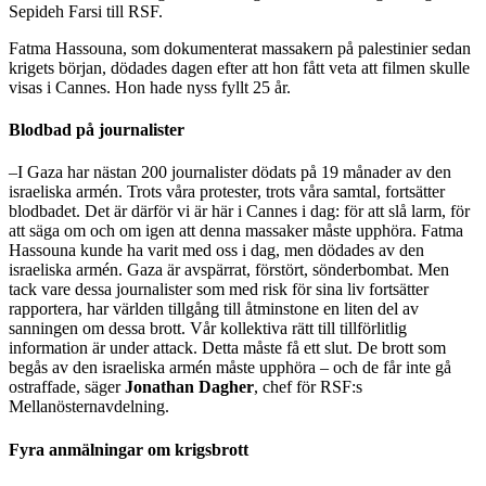
Sepideh Farsi till RSF.
Fatma Hassouna, som dokumenterat massakern på palestinier sedan
krigets början, dödades dagen efter att hon fått veta att filmen skulle
visas i Cannes. Hon hade nyss fyllt 25 år.
Blodbad på journalister
–I Gaza har nästan 200 journalister dödats på 19 månader av den
israeliska armén. Trots våra protester, trots våra samtal, fortsätter
blodbadet. Det är därför vi är här i Cannes i dag: för att slå larm, för
att säga om och om igen att denna massaker måste upphöra. Fatma
Hassouna kunde ha varit med oss i dag, men dödades av den
israeliska armén. Gaza är avspärrat, förstört, sönderbombat. Men
tack vare dessa journalister som med risk för sina liv fortsätter
rapportera, har världen tillgång till åtminstone en liten del av
sanningen om dessa brott. Vår kollektiva rätt till tillförlitlig
information är under attack. Detta måste få ett slut. De brott som
begås av den israeliska armén måste upphöra – och de får inte gå
ostraffade, säger
Jonathan Dagher
, chef för RSF:s
Mellanösternavdelning.
Fyra anmälningar om krigsbrott