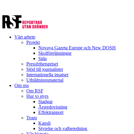
Vårt arbete
Projekt
Novaya Gazeta Europe och New DOSH
Skolföreläsningar
Sida
Pressfrihetspriset
Stöd till journalister
Internationella insatser
Utbildningsmaterial
Om oss
Om RSF
Hur vi styrs
Stadgar
Årsredovisning
Effektrapport
Team
Kansli
Styrelse och valberedning
Vår historia