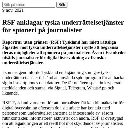
Sök
9 nov. 2021
RSF anklagar tyska underrättelsetjänster
för spioneri på journalister
Reportrar utan gränser (RSF) Tyskland har inlett rättsliga
åtgärder mot tyska underrättelsetjänster i syfte att begränsa
deras möjligheter att spionera på journalister. Även i Frankrike
utsätts journalister för digital övervakning av franska
underrättelsetjänster.
I somras genomförde Tyskland en lagändring som gav tyska
underrättelsetjänster tillstånd att använda spionprogram för att hacka
sig in i smartphones och datorer. De får nu även spela in krypterade
meddelanden och samtal via Signal, Telegram, WhatsApp och
liknande.
RSF Tyskland varnar nu för att journalister lätt kan bli måltavlor för
digital övervakning eftersom de i sitt arbete har kontakt med
personer som underrättelsetjänsterna är intresserade av, såsom
rutinkontakter, informatörer, aktivister och andra. RSF är övertygad
om att lagändringen är ett reellt hot mot skyddandet av journalisters