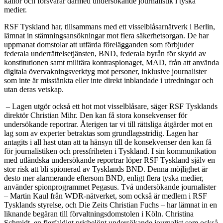
källor och försvårar därmed undersökande journalistik i tyska
medier.
RSF Tyskland har, tillsammans med ett visselblåsarnätverk i Berlin,
lämnat in stämningsansökningar mot flera säkerhetsorgan. De har
uppmanat domstolar att utfärda förelägganden som förbjuder
federala underrättelsetjänsten, BND, federala byrån för skydd av
konstitutionen samt militära kontraspionaget, MAD, från att använda
digitala övervakningsverktyg mot personer, inklusive journalister
som inte är misstänkta eller inte direkt inblandade i utredningar och
utan deras vetskap.
– Lagen utgör också ett hot mot visselblåsare, säger RSF Tysklands
direktör Christian Mihr. Den kan få stora konsekvenser för
undersökande reportrar. Återigen tar vi till rättsliga åtgärder mot en
lag som av experter betraktas som grundlagsstridig. Lagen har
antagits i all hast utan att ta hänsyn till de konsekvenser den kan få
för journalistiken och pressfriheten i Tyskland. I sin kommunikation
med utländska undersökande reportrar löper RSF Tyskland själv en
stor risk att bli spionerad av Tysklands BND. Denna möjlighet är
desto mer alarmerande eftersom BND, enligt flera tyska medier,
använder spionprogrammet Pegasus. Två undersökande journalister
– Martin Kaul från WDR-nätverket, som också är medlem i RSF
Tysklands styrelse, och Die Zeits Christian Fuchs – har lämnat in en
liknande begäran till förvaltningsdomstolen i Köln. Christina
Schmidt, en flerfaldigt prisbelönt undersökande journalist som också