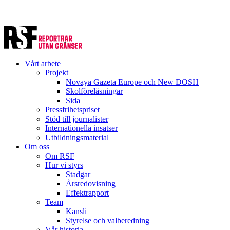
Vårt arbete
Projekt
Novaya Gazeta Europe och New DOSH
Skolföreläsningar
Sida
Pressfrihetspriset
Stöd till journalister
Internationella insatser
Utbildningsmaterial
Om oss
Om RSF
Hur vi styrs
Stadgar
Årsredovisning
Effektrapport
Team
Kansli
Styrelse och valberedning
Vår historia