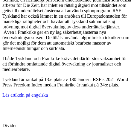
arbetar för Die Zeit, har inlett en rättslig åtgärd mot tillståndet som
getts till underrättelsetjänsterna att använda spionprogram. RSF
Tyskland har också lämnat in en ansökan till Europadomstolen för
mänskliga rättigheter och hävdar att Tyskland saknar rättslig
prövning mot digital övervakning av dess underrättelsetjänster.
Även i Frankrike ger en ny lag säkerhetstjänsterna nya
övervakningsresurser. De tillåts använda algoritmiska tekniker som
gör det möjligt för dem att automatiskt bearbeta massor av
Internetanslutningar och surfdata.
I både Tyskland och Frankrike krävs det därför stor vaksamhet för
att förhindra omfattande digital övervakning av journalister och
mediearbetare.
Tyskland är rankat på 13:e plats av 180 länder i RSF:s 2021 World
Press Freedom Index medan Frankrike är rankat på 34:e plats.
Läs artikeln på engelska
Divider