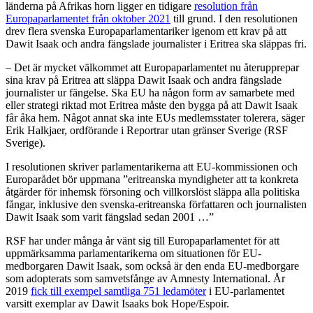
länderna på Afrikas horn ligger en tidigare
resolution från
Europaparlamentet från oktober 2021
till grund. I den resolutionen
drev flera svenska Europaparlamentariker igenom ett krav på att
Dawit Isaak och andra fängslade journalister i Eritrea ska släppas fri.
– Det är mycket välkommet att Europaparlamentet nu återupprepar
sina krav på Eritrea att släppa Dawit Isaak och andra fängslade
journalister ur fängelse. Ska EU ha någon form av samarbete med
eller strategi riktad mot Eritrea måste den bygga på att Dawit Isaak
får åka hem. Något annat ska inte EUs medlemsstater tolerera, säger
Erik Halkjaer, ordförande i Reportrar utan gränser Sverige (RSF
Sverige).
I resolutionen skriver parlamentarikerna att EU-kommissionen och
Europarådet bör uppmana ”eritreanska myndigheter att ta konkreta
åtgärder för inhemsk försoning och villkorslöst släppa alla politiska
fångar, inklusive den svenska-eritreanska författaren och journalisten
Dawit Isaak som varit fängslad sedan 2001 …”
RSF har under många år vänt sig till Europaparlamentet för att
uppmärksamma parlamentarikerna om situationen för EU-
medborgaren Dawit Isaak, som också är den enda EU-medborgare
som adopterats som samvetsfånge av Amnesty International. År
2019
fick till exempel samtliga 751 ledamöter
i EU-parlamentet
varsitt exemplar av Dawit Isaaks bok Hope/Espoir.