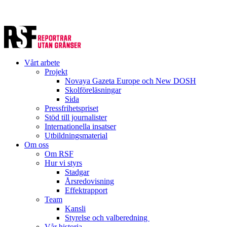
Vårt arbete
Projekt
Novaya Gazeta Europe och New DOSH
Skolföreläsningar
Sida
Pressfrihetspriset
Stöd till journalister
Internationella insatser
Utbildningsmaterial
Om oss
Om RSF
Hur vi styrs
Stadgar
Årsredovisning
Effektrapport
Team
Kansli
Styrelse och valberedning
Vår historia