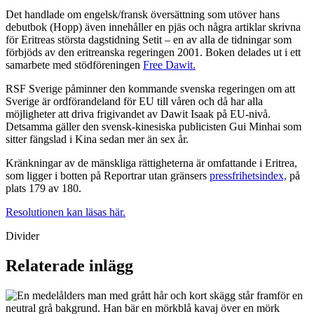
Det handlade om engelsk/fransk översättning som utöver hans
debutbok (Hopp) även innehåller en pjäs och några artiklar skrivna
för Eritreas största dagstidning Setit – en av alla de tidningar som
förbjöds av den eritreanska regeringen 2001. Boken delades ut i ett
samarbete med stödföreningen
Free Dawit.
RSF Sverige påminner den kommande svenska regeringen om att
Sverige är ordförandeland för EU till våren och då har alla
möjligheter att driva frigivandet av Dawit Isaak på EU-nivå.
Detsamma gäller den svensk-kinesiska publicisten Gui Minhai som
sitter fängslad i Kina sedan mer än sex år.
Kränkningar av de mänskliga rättigheterna är omfattande i Eritrea,
som ligger i botten på Reportrar utan gränsers
pressfrihetsindex,
på
plats 179 av 180.
Resolutionen kan läsas här.
Divider
Relaterade inlägg