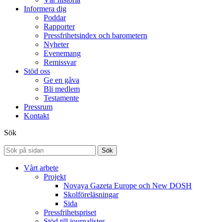
Informera dig
Poddar
Rapporter
Pressfrihetsindex och barometern
Nyheter
Evenemang
Remissvar
Stöd oss
Ge en gåva
Bli medlem
Testamente
Pressrum
Kontakt
Sök
Sök
Vårt arbete
Projekt
Novaya Gazeta Europe och New DOSH
Skolföreläsningar
Sida
Pressfrihetspriset
Stöd till journalister