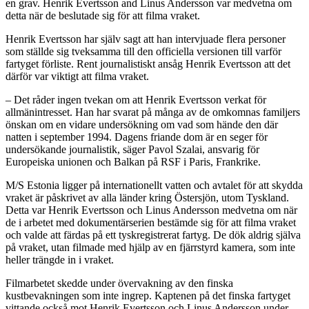
en grav. Henrik Evertsson and Linus Andersson var medvetna om
detta när de beslutade sig för att filma vraket.
Henrik Evertsson har själv sagt att han intervjuade flera personer
som ställde sig tveksamma till den officiella versionen till varför
fartyget förliste. Rent journalistiskt ansåg Henrik Evertsson att det
därför var viktigt att filma vraket.
– Det råder ingen tvekan om att Henrik Evertsson verkat för
allmänintresset. Han har svarat på många av de omkomnas familjers
önskan om en vidare undersökning om vad som hände den där
natten i september 1994. Dagens friande dom är en seger för
undersökande journalistik, säger Pavol Szalai, ansvarig för
Europeiska unionen och Balkan på RSF i Paris, Frankrike.
M/S Estonia ligger på internationellt vatten och avtalet för att skydda
vraket är påskrivet av alla länder kring Östersjön, utom Tyskland.
Detta var Henrik Evertsson och Linus Andersson medvetna om när
de i arbetet med dokumentärserien bestämde sig för att filma vraket
och valde att färdas på ett tyskregistrerat fartyg. De dök aldrig själva
på vraket, utan filmade med hjälp av en fjärrstyrd kamera, som inte
heller trängde in i vraket.
Filmarbetet skedde under övervakning av den finska
kustbevakningen som inte ingrep. Kaptenen på det finska fartyget
vittande också mot Henrik Evertsson och Linus Andersson under