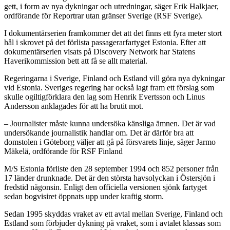
gett, i form av nya dykningar och utredningar, säger Erik Halkjaer,
ordförande för Reportrar utan gränser Sverige (RSF Sverige).
I dokumentärserien framkommer det att det finns ett fyra meter stort
hål i skrovet på det förlista passagerarfartyget Estonia. Efter att
dokumentärserien visats på Discovery Network har Statens
Haverikommission bett att få se allt material.
Regeringarna i Sverige, Finland och Estland vill göra nya dykningar
vid Estonia. Sveriges regering har också lagt fram ett förslag som
skulle ogiltigförklara den lag som Henrik Evertsson och Linus
Andersson anklagades för att ha brutit mot.
– Journalister måste kunna undersöka känsliga ämnen. Det är vad
undersökande journalistik handlar om. Det är därför bra att
domstolen i Göteborg väljer att gå på försvarets linje, säger Jarmo
Mäkelä, ordförande för RSF Finland
M/S Estonia förliste den 28 september 1994 och 852 personer från
17 länder drunknade. Det är den största havsolyckan i Östersjön i
fredstid någonsin. Enligt den officiella versionen sjönk fartyget
sedan bogvisiret öppnats upp under kraftig storm.
Sedan 1995 skyddas vraket av ett avtal mellan Sverige, Finland och
Estland som förbjuder dykning på vraket, som i avtalet klassas som