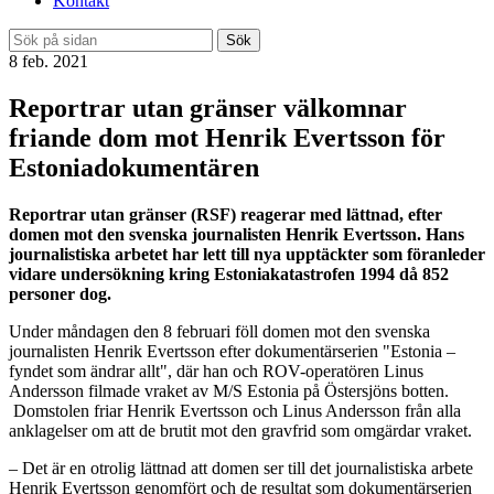
Kontakt
Sök
8 feb. 2021
Reportrar utan gränser välkomnar
friande dom mot Henrik Evertsson för
Estoniadokumentären
Reportrar utan gränser (RSF) reagerar med lättnad, efter
domen mot den svenska journalisten Henrik Evertsson. Hans
journalistiska arbetet har lett till nya upptäckter som föranleder
vidare undersökning kring Estoniakatastrofen 1994 då 852
personer dog.
Under måndagen den 8 februari föll domen mot den svenska
journalisten Henrik Evertsson efter dokumentärserien "Estonia –
fyndet som ändrar allt", där han och ROV-operatören Linus
Andersson filmade vraket av M/S Estonia på Östersjöns botten.
Domstolen friar Henrik Evertsson och Linus Andersson från alla
anklagelser om att de brutit mot den gravfrid som omgärdar vraket.
– Det är en otrolig lättnad att domen ser till det journalistiska arbete
Henrik Evertsson genomfört och de resultat som dokumentärserien