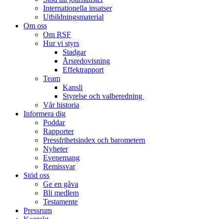
Internationella insatser
Utbildningsmaterial
Om oss
Om RSF
Hur vi styrs
Stadgar
Årsredovisning
Effektrapport
Team
Kansli
Styrelse och valberedning
Vår historia
Informera dig
Poddar
Rapporter
Pressfrihetsindex och barometern
Nyheter
Evenemang
Remissvar
Stöd oss
Ge en gåva
Bli medlem
Testamente
Pressrum