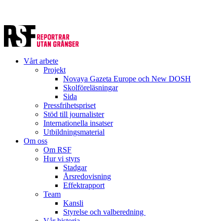
Vårt arbete
Projekt
Novaya Gazeta Europe och New DOSH
Skolföreläsningar
Sida
Pressfrihetspriset
Stöd till journalister
Internationella insatser
Utbildningsmaterial
Om oss
Om RSF
Hur vi styrs
Stadgar
Årsredovisning
Effektrapport
Team
Kansli
Styrelse och valberedning
Vår historia