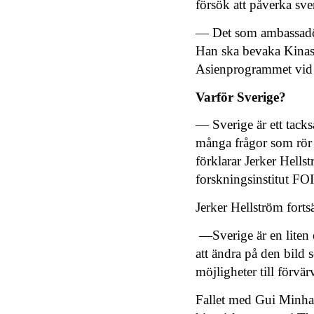
försök att påverka sv
— Det som ambassadöre
Han ska bevaka Kinas i
Asienprogrammet vid Ut
Varför Sverige?
— Sverige är ett tacks
många frågor som rör 
förklarar Jerker Hells
forskningsinstitut FOI
Jerker Hellström fortsä
—Sverige är en liten e
att ändra på den bild 
möjligheter till förvä
Fallet med Gui Minhai