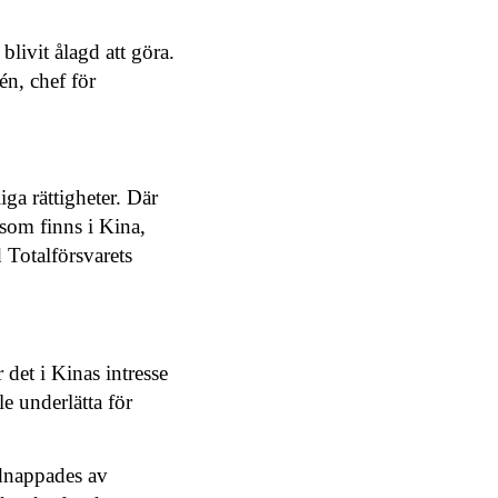
livit ålagd att göra.
é
n, chef f
ör
iga rättigheter. Där
som finns i Kina,
 Totalförsvarets
det i Kinas intresse
e underlätta för
idnappades av