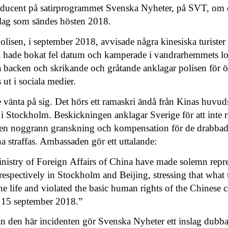
oducent på satirprogrammet Svenska Nyheter, på SVT, om 
nslag som sändes hösten 2018.
olisen, i september 2018, avvisade några kinesiska turister
a hade bokat fel datum och kamperade i vandrarhemmets lo
på backen och skrikande och gråtande anklagar polisen för ö
ut i sociala medier.
e vänta på sig. Det hörs ett ramaskri ändå från Kinas huvuds
i Stockholm. Beskickningen anklagar Sverige för att inte 
r en noggrann granskning och kompensation för de drabbade
a straffas. Ambassaden gör ett uttalande:
istry of Foreign
Affairs of China have made solemn repre
spectively in Stockholm and Beijing, stressing that what 
e life and violated the basic human rights of the Chinese c
 15 september 2018.”
 den här incidenten gör Svenska Nyheter ett inslag dubba