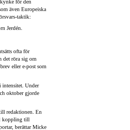
 skynke för den
ersom även Europeiska
örsvars-taktik:
örn Jerdén.
sätts ofta för
n det röra sig om
brev eller e-post som
 intensitet. Under
ch oktober gjorde
ill redaktionen. En
 koppling till
ortar, berättar Micke