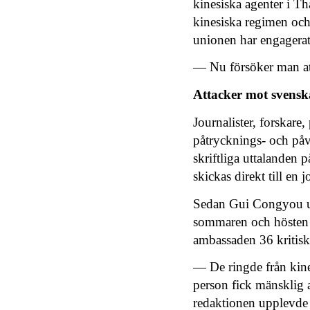
kinesiska agenter i Th
kinesiska regimen och
unionen har engagerat 
—
Nu f
örsöker man at
Attacker mot svensk
Journalister, forskare
påtrycknings- och påv
skriftliga uttalanden 
skickas direkt till en j
Sedan Gui Congyou uts
sommaren och hösten 
ambassaden 36 kritis
—
De ringde fr
å
n kin
person fick mänsklig a
redaktionen upplevde a