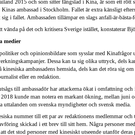
ailand 2015 och som sitter fängslad i Kina, är som ett rött
 Kinas ambassad i Stockholm. Fallet är extra känsligt eft
sig i fallet. Ambassaden tillämpar en slags anfall-är-bästa-f
t vända på det och kritisera Sverige istället, konstaterar Bj
a medier
, politiker och opinionsbildare som sysslar med Kinafrågor ut
erkningskampanjer. Dessa kan ta sig olika uttryck, dels ka
på kinesiska ambassadens hemsida, dels kan det röra sig om 
ournalist eller en redaktion.
ågs till ambassadör har attackerna ökat i omfattning och i
2018 kunde man notera en markant ökning, mellan juni o
ka uttalanden om svenska myndigheter och svensk media.
esiska nummer till ett par av redaktionens medlemmar och t
vföring skickad i ett brev till sitt hem. N
å
gra personer med
tt det stod personer med kinesiskt utseende utanför deras p