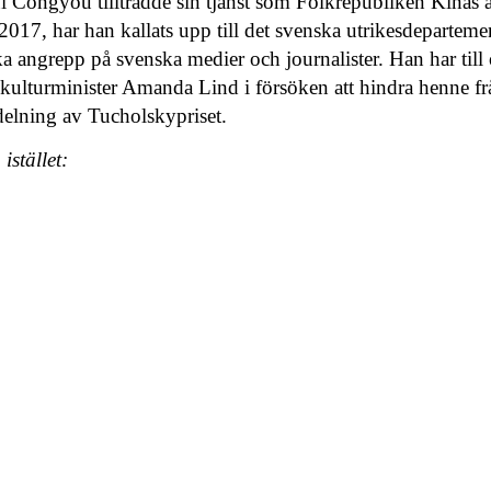
 Congyou tillträdde sin tjänst som Folkrepubliken Kinas 
2017, har han kallats upp till det svenska utrikesdeparteme
a angrepp på svenska medier och journalister. Han har till 
 kulturminister Amanda Lind i försöken att hindra henne från
elning av Tucholskypriset.
istället: