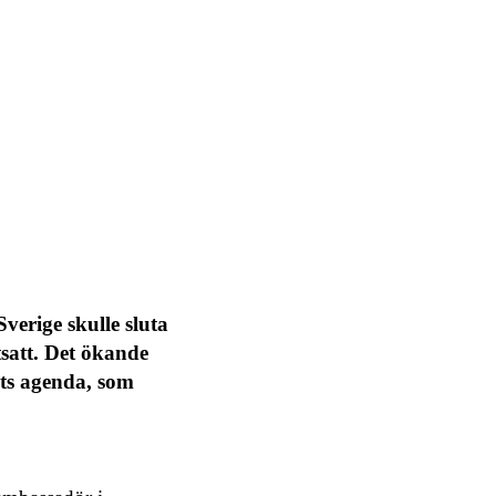
erige skulle sluta
tsatt. Det ökande
ets agenda, som