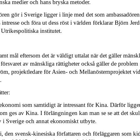
enska medier och hans bryska metoder.
n gör i Sverige ligger i linje med det som ambassadören b
ntresse och föra ut dess röst i världen förklarar
Bj
ö
rn Jerd
rikespolitiska institutet.
amt mål eftersom det är väldigt uttalat när det gäller mänskl
försvaret av mänskliga rättigheter också gäller de problem 
tröm, projektledare för Asien- och Mellanösternprojektet vid
.
tter:
konomi som samtidigt är intressant för Kina. Därför ligger 
som ges av Kina. I förlängningen kan man se se att det skull
rv i Sverige och annat ekonomiskt utbyte.
, den svensk-kinesiska författaren och förläggaren som k