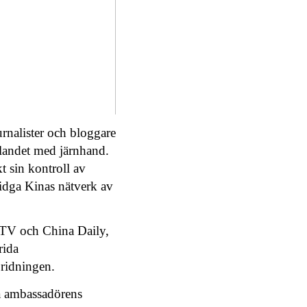
nalister och bloggare
 landet med järnhand.
t sin kontroll av
vidga Kinas nätverk av
CCTV och China Daily,
rida
pridningen.
tå ambassadörens