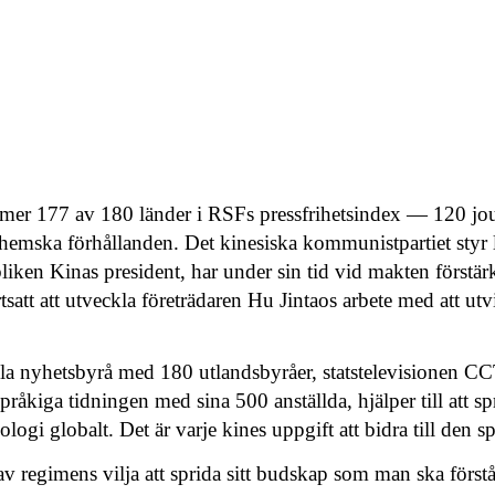
er 177 av 180 länder i RSFs pressfrihetsindex — 120 jour
r hemska förhållanden. Det kinesiska kommunistpartiet styr
iken Kinas president, har under sin tid vid makten förstärk
tsatt att utveckla företrädaren Hu Jintaos arbete med att ut
lla nyhetsbyr
å
med 180 utlandsbyr
å
er, statstelevisionen 
pråkiga tidningen med sina 500 anställda, hjälper till att sp
logi globalt. Det är varje kines uppgift att bidra till den s
v regimens vilja att sprida sitt budskap som man ska förs