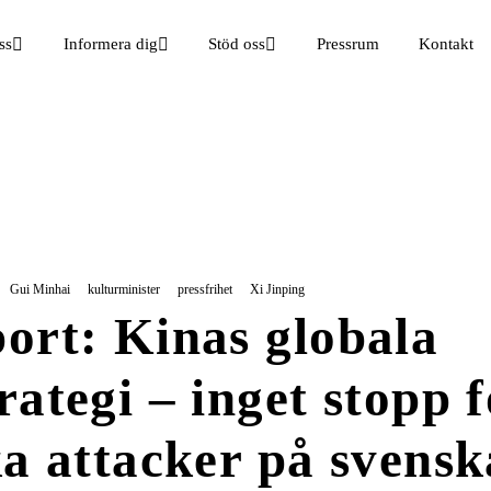
ss
Informera dig
Stöd oss
Pressrum
Kontakt
Gui Minhai
kulturminister
pressfrihet
Xi Jinping
ort: Kinas globala
rategi – inget stopp f
ka attacker på svensk