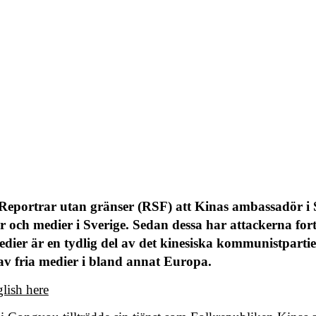
eportrar utan gränser (RSF) att Kinas ambassadör i Sv
er och medier i Sverige. Sedan dessa har attackerna for
dier är en tydlig del av det kinesiska kommunistparti
av fria medier i bland annat Europa.
lish here