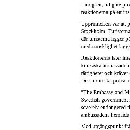
Lindgren, tidigare pr
reaktionerna på ett i
Upprinnelsen var att p
Stockholm. Turistern
där turisterna ligger 
medmänsklighet läggs 
Reaktionerna låter int
kinesiska ambassaden 
rättigheter och kräve
Dessutom ska polisern
”
The Embassy and Min
Swedish government re
severely endangered th
ambassadens hemsida
Med utgångspunkt från