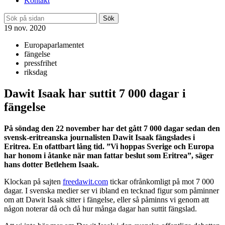
Kontakt
Sök
19 nov. 2020
Europaparlamentet
fängelse
pressfrihet
riksdag
Dawit Isaak har suttit 7 000 dagar i
fängelse
På söndag den 22 november har det gått 7 000 dagar sedan den
svensk-eritreanska journalisten Dawit Isaak fängslades i
Eritrea. En ofattbart lång tid. ”Vi hoppas Sverige och Europa
har honom i åtanke när man fattar beslut som Eritrea”, säger
hans dotter Betlehem Isaak.
Klockan på sajten
freedawit.com
tickar ofrånkomligt på mot 7 000
dagar. I svenska medier ser vi ibland en tecknad figur som påminner
om att Dawit Isaak sitter i fängelse, eller så påminns vi genom att
någon noterar då och då hur många dagar han suttit fängslad.