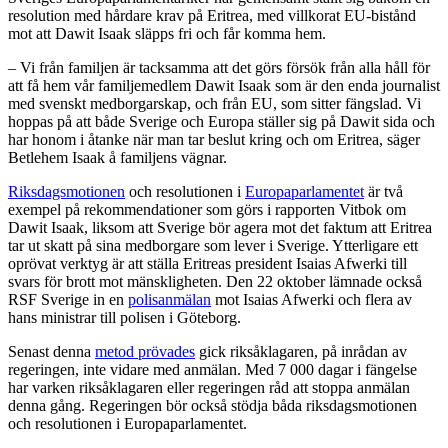
resolution med hårdare krav på Eritrea, med villkorat EU-bistånd
mot att Dawit Isaak släpps fri och får komma hem.
– Vi från familjen är tacksamma att det görs försök från alla håll för
att få hem vår familjemedlem Dawit Isaak som är den enda journalist
med svenskt medborgarskap, och från EU, som sitter fängslad. Vi
hoppas på att både Sverige och Europa ställer sig på Dawit sida och
har honom i åtanke när man tar beslut kring och om Eritrea, säger
Betlehem Isaak å familjens vägnar.
Riksdagsmotionen
och resolutionen i
Europaparlamentet
är två
exempel på rekommendationer som görs i rapporten Vitbok om
Dawit Isaak, liksom att Sverige bör agera mot det faktum att Eritrea
tar ut skatt på sina medborgare som lever i Sverige. Ytterligare ett
oprövat verktyg är att ställa Eritreas president Isaias Afwerki till
svars för brott mot mänskligheten. Den 22 oktober lämnade också
RSF Sverige in en
polisanmälan
mot Isaias Afwerki och flera av
hans ministrar till polisen i Göteborg.
Senast denna
metod prövades
gick riksåklagaren, på inrådan av
regeringen, inte vidare med anmälan. Med 7 000 dagar i fängelse
har varken riksåklagaren eller regeringen råd att stoppa anmälan
denna gång. Regeringen bör också stödja båda riksdagsmotionen
och resolutionen i Europaparlamentet.