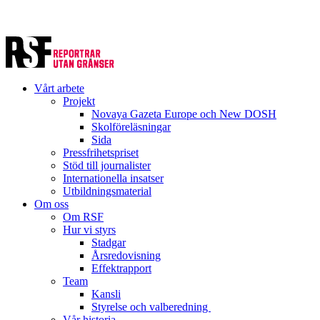
Vårt arbete
Projekt
Novaya Gazeta Europe och New DOSH
Skolföreläsningar
Sida
Pressfrihetspriset
Stöd till journalister
Internationella insatser
Utbildningsmaterial
Om oss
Om RSF
Hur vi styrs
Stadgar
Årsredovisning
Effektrapport
Team
Kansli
Styrelse och valberedning
Vår historia