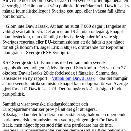
Att vi inte hör mer om Dawit Isaak i den svenska offentliga debatten
är sorgligt. Det är som att våra politiska företrädare och Dawit Isaaks
många journalistkollegor i Sverige gett upp, eller i värsta fall glömt
bort honom.
– Glöm inte Dawit Isaak. Att han nu suttit 7 000 dagar i fängelse är
väldigt svårt att förstå. Det är mer än 19 år, utan rättegång, knappt
utan livstecken, utan offentligt redovisade signaler från vare sig
Sveriges regering eller EU-kommissionen att de faktiskt gör något
för att gå honom fri, säger Erik Halkjaer, ordförande för Reportrar
utan gränser Sverige (RSF Sverige).
RSF Sverige stod, tillsammans med en rad andra svenska
organisationer, nyligen på Mynttorget, i Stockholm. Det var den 27
oktober, Dawit Isaaks 20:de födelsedag i fängelse. Samma dag
lanserades en ny rapport –
Vitbok om Dawit Isaak
– där det framgår
att nio svenska utrikesministrar knappt kan redogöra för vad Sverige
gjort för att få Dawit Isaak fri. Det framgår också att frågan blivit
partipolitisk.
Samtidigt visar svenska riksdagsledamöter och
Europaparlamentariker prov på att det går att agera.
Riksdagsledamöter från flera partier ställer sig bakom en oberoende
parlamentarisk kommission om vad regeringen gjort för Dawit
Isaak, men något öppet stöd från sina partiledare har de inte.
Sveriges Europaparlamentariker har gemensamt ställt sig bakom en