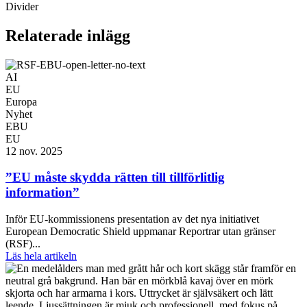
Divider
Relaterade inlägg
AI
EU
Europa
Nyhet
EBU
EU
12 nov. 2025
”EU måste skydda rätten till tillförlitlig
information”
Inför EU-kommissionens presentation av det nya initiativet
European Democratic Shield uppmanar Reportrar utan gränser
(RSF)...
Läs hela artikeln