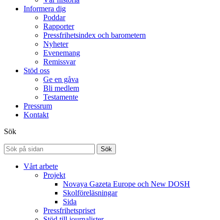
Informera dig
Poddar
Rapporter
Pressfrihetsindex och barometern
Nyheter
Evenemang
Remissvar
Stöd oss
Ge en gåva
Bli medlem
Testamente
Pressrum
Kontakt
Sök
Sök
Vårt arbete
Projekt
Novaya Gazeta Europe och New DOSH
Skolföreläsningar
Sida
Pressfrihetspriset
Stöd till journalister