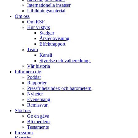
Internationella insatser
Utbildningsmaterial
Om oss
Om RSF
Hur vi styrs
Stadgar
Årsredovisning
Effektrapport
Team
Kansli
Styrelse och valberedning
Vår historia
Informera dig
Poddar
Rapporter
Pressfrihetsindex och barometern
Nyheter
Evenemang
Remissvar
Stöd oss
Ge en gåva
Bli medlem
Testamente
Pressrum