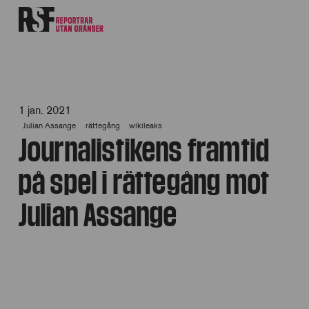
1 jan. 2021
Julian Assange
rättegång
wikileaks
Journalistikens framtid
på spel i rättegång mot
Julian Assange