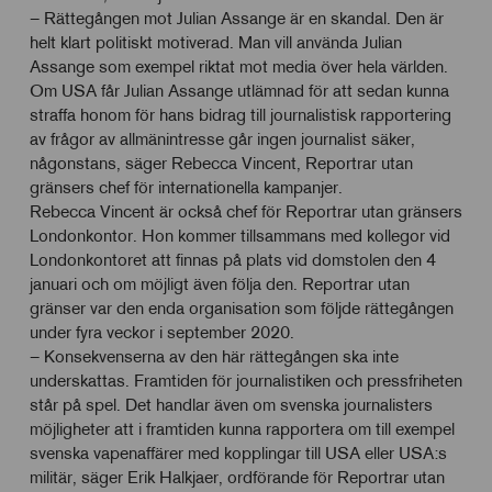
– Rättegången mot Julian Assange är en skandal. Den är
helt klart politiskt motiverad. Man vill använda Julian
Assange som exempel riktat mot media över hela världen.
Om USA får Julian Assange utlämnad för att sedan kunna
straffa honom för hans bidrag till journalistisk rapportering
av frågor av allmänintresse går ingen journalist säker,
någonstans, säger Rebecca Vincent, Reportrar utan
gränsers chef för internationella kampanjer.
Rebecca Vincent är också chef för Reportrar utan gränsers
Londonkontor. Hon kommer tillsammans med kollegor vid
Londonkontoret att finnas på plats vid domstolen den 4
januari och om möjligt även följa den. Reportrar utan
gränser var den enda organisation som följde rättegången
under fyra veckor i september 2020.
– Konsekvenserna av den här rättegången ska inte
underskattas. Framtiden för journalistiken och pressfriheten
står på spel. Det handlar även om svenska journalisters
möjligheter att i framtiden kunna rapportera om till exempel
svenska vapenaffärer med kopplingar till USA eller USA:s
militär, säger Erik Halkjaer, ordförande för Reportrar utan