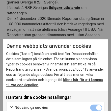
gränser Sverige (RSF Sverige).
Läs också RSF Sveriges
tidigare uttalande
om
rättegången.
Den 31 december 2020 lämnade Reportrar utan gränser in
108 000 namnunderskrifter till den brittiska regeringen med
en vädjan om att inte utelämna Julian Assange till USA. När
Reportrar utan gränser, tillsammans med Julian Assange
partner Stella Moris, försökte lämna in underskrifterna den
Denna webbplats använder cookies
7 september vägrade regeringen ta emot dem eller att ens
erkänna att de efteråt tagit emot dem per e-post.
Cookies ("kakor") består av små textfiler. Dessa innehåller
Denna gång har underskrifterna åter skickats in med e-
data som lagras på din enhet. För att kunna placera vissa
post, till premiärministern liksom till statsråden för utrikes-,
typer av cookies behöver vi inhämta ditt samtycke. Vi på
justitie-, handels- och inrikesfrågor.
Reportrar utan gränser - Sverige, orgnr. 8024005418 använder
USA
och
Storbritannien
rankas på 45:te respektive 35:te
oss av följande slags cookies. För att läsa mer om vilka
plats av 180 i Reportrar utan gränsers
pressfrihetsindex
.
cookies vi använder och lagringstid,
klicka här för att komma
till vår cookiepolicy.
Hantera dina cookieinställningar
Nödvänd
Nödvändiga cookies