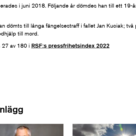
rades i juni 2018. Följande år dömdes han till ett 19-åri
n dömts till långa fängelsestraff i fallet Jan Kuciak; tv
hjälp till mord.
s 27 av 180 i
RSF:s pressfrihetsindex 2022
inlägg