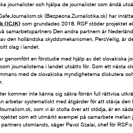
ka journalister och hjälpa de journalister som ändå utsät
Safe.Journalism.sk (Bezpecna.Zurnalistika.sk) har inrätt
k (ICJK)
som grundades 2018. RSF stöder projektet 
 två samarbetspartners Den andra partnern är Nederlän
at av den holländska skyddsmekanismen, PersVeilig, är de
sitt slag i landet.
r genomfört en förstudie med hjälp av det slovakiska jo
t som journalisterna i landet utsätts för. Som ett nästa 
sammans med de slovakiska myndigheterna diskutera oc
r.
ter kommer inte känna sig säkra förrän full rättvisa utkr
n arbetar systematiskt med åtgärder för att stävja den h
ournalism.sk, som vi är stolta över att stödja, är en så
projektet som ett utmärkt exempel på samarbete mellan jo
artners utomlands, säger Pavol Szalai, chef för RSF:s