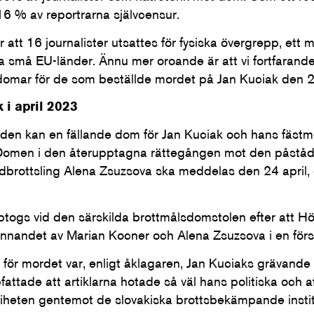
16 % av reportrarna självcensur.
att 16 journalister utsattes för fysiska övergrepp, ett m
 små EU-länder. Ännu mer oroande är att vi fortfarande i
domar för de som beställde mordet på Jan Kuciak den 2
 i april 2023
den kan en fällande dom för Jan Kuciak och hans fästm
 Domen i den återupptagna rättegången mot den påståd
brottsling Alena Zsuzsova ska meddelas den 24 april, 
ogs vid den särskilda brottmålsdomstolen efter att Hö
nnandet av Marian Kocner och Alena Zsuzsova i en förs
för mordet var, enligt åklagaren, Jan Kuciaks grävande 
fattade att artiklarna hotade så väl hans politiska och 
friheten gentemot de slovakiska brottsbekämpande instit