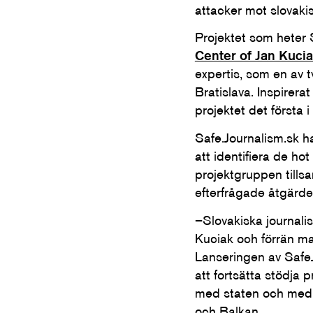
attacker mot slovakis
Projektet som heter 
Center of Jan Kucia
expertis, som en av
Bratislava. Inspirer
projektet det första i 
Safe.Journalism.sk ha
att identifiera de ho
projektgruppen till
efterfrågade åtgärde
–Slovakiska journalis
Kuciak och förrän ma
Lanseringen av SafeJ
att fortsätta stödja 
med staten och med p
och Balkan.