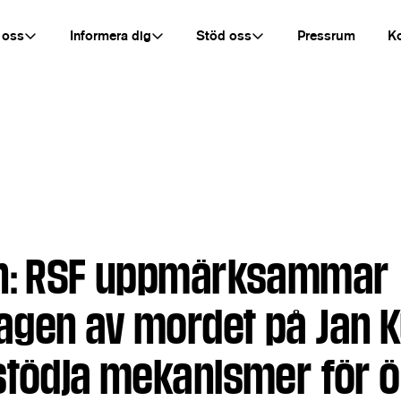
 oss
Informera dig
Stöd oss
Pressrum
K
en: RSF uppmärksammar
gen av mordet på Jan K
stödja mekanismer för 