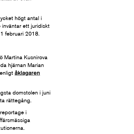
ycket högt antal i
nväntar ett juridiskt
1 februari 2018.
ö Martina Kusnirova
da hjärnan Marian
enligt
åklagaren
gsta domstolen i juni
ta rättegång.
reportage i
affärsmässiga
utionerna.