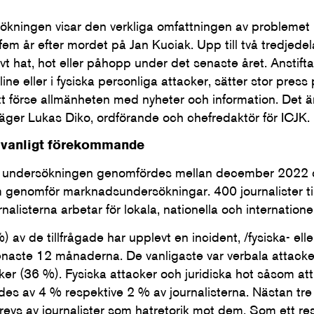
kningen visar den verkliga omfattningen av problemet 
fem år efter mordet på Jan Kuciak. Upp till två tredjedel
t hat, hot eller påhopp under det senaste året. Anstiftan
line eller i fysiska personliga attacker, sätter stor press
att förse allmänheten med nyheter och information. Det är
säger Lukas Diko, ordförande och chefredaktör för ICJK.
 vanligt
förekommande
undersökningen genomfördes mellan december 2022 o
 genomför marknadsundersökningar. 400 journalister til
alisterna arbetar för lokala, nationella och internatione
) av de tillfrågade har upplevt en incident, /fysiska- ell
senaste 12 månaderna. De vanligaste var verbala attacke
ker (36 %). Fysiska attacker och juridiska hot såsom at
vdes av 4 % respektive 2 % av journalisterna. Nästan tre
revs av journalister som hatretorik mot dem. Som ett res