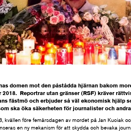
unnas domen mot den påstådda hjärnan bakom mord
 2018. Reportrar utan gränser (RSF) kräver rättvi
ans fästmö och erbjuder så väl ekonomisk hjälp so
 som ska öka säkerheten för journalister och andr
3, kvällen före femårsdagen av mordet på Jan Kuciak o
anseras en ny mekanism för att skydda och bevaka journal