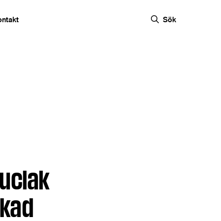
ontakt
Sök
uciak
ökad