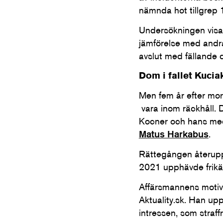
nämnda hot tillgrep 
Undersökningen visar 
jämförelse med andra
avslut med fällande 
Dom i fallet Kuciak
Men fem år efter mor
vara inom räckhåll.
Kocner och hans med
Matus Harkabus
.
Rättegången återuppt
2021 upphävde frikä
Affärsmannens motiv 
Aktuality.sk. Han upp
intressen, som straf