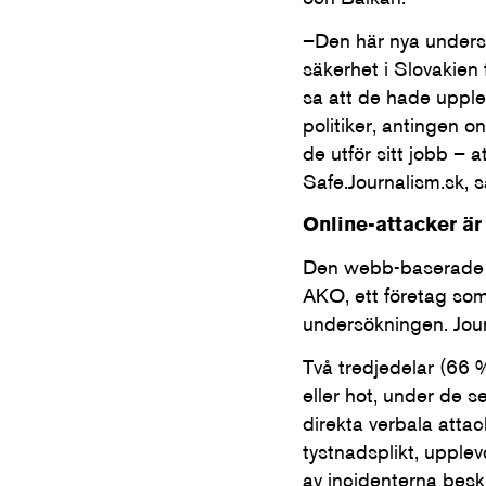
–Den här nya undersö
säkerhet i Slovakien 
sa att de hade upplev
politiker, antingen on
de utför sitt jobb – 
Safe.Journalism.sk, 
Online-attacker är
Den webb-baserade 
AKO, ett företag som
undersökningen. Journ
Två tredjedelar (66 %
eller hot, under de 
direkta verbala attac
tystnadsplikt, upple
av incidenterna besk