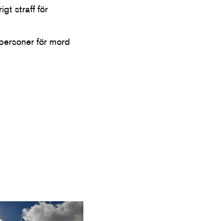
gt straff för
å personer för mord