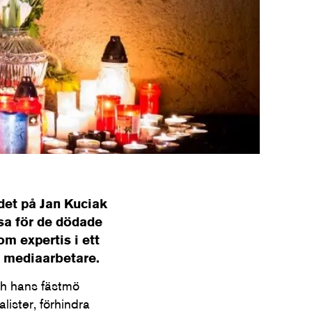
et på Jan Kuciak
sa för de dödade
m expertis i ett
a mediaarbetare.
ch hans fästmö
ister, förhindra