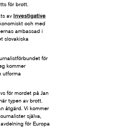
ts för brott.
ats av
Investigative
ekonomiskt och med
dernas ambassad i
t slovakiska
urnalistförbundet för
steg kommer
h utforma
ävs för mordet på Jan
är typen av brott.
dan åtgärd. Vi kommer
urnalister själva,
 avdelning för Europa