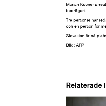
Marian Kocner arreste
bedrägeri.
Tre personer har reda
och en person för med
Slovakien är på plat
BIld: AFP
Relaterade 