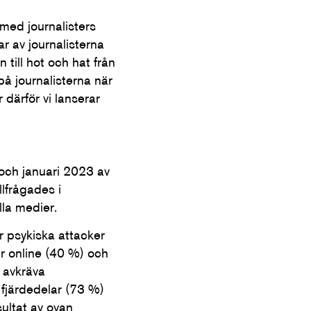
med journalisters
ar av journalisterna
 till hot och hat från
 på journalisterna när
 därför vi lanserar
ch januari 2023 av
lfrågades i
lla medier.
er psykiska attacker
r online (40 %) och
t avkräva
 fjärdedelar (73 %)
ultat av ovan