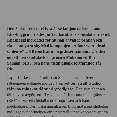
Den 2 oktober är det fyra år sedan journalisten Jamal
Khashoggi mördades på Saudiarabiens konsulat i Turkiet.
Khashoggi mördades för att han använde pennan och
rätten att yttra sig. Med kampanjen "A four word death
sentence" vill Reportrar utan gränser påminna världen
om att den saudiske kronprinsen Mohammed Bin
Salman, MBS, och hans medhjälpare fortfarande går
fria.
I april i år beslutade Turkiet att Saudiarabien tar över
Hoppet om straffrättslig
rättegången gällande mordet.
rättvisa minskar därmed ytterligare.
Den sista chansen
till rättvisa avgörs nu i Tyskland, där Reportrar utan gränser
(RSF) driver ett rättsfall mot kronprinsen och hans
medhjälpare. Den tyska anmälan om brott mot mänskligheten
möjliggörs av principen om universell jurisdiktion som ger en