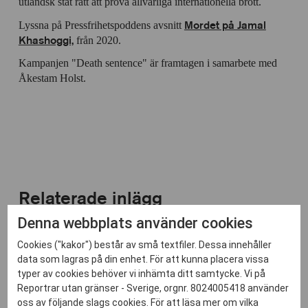
utländsk stat rätt att pröva allvarliga internationella brott.
Mordet på Jamal
Lyssna på Pressfrihetspoddens avsnitt
Khashoggi,
från 2020.
Kampanjen "Death sentence" är framtagen i samarbete med
Åkestam Holst.
Relaterade inlägg
Denna webbplats använder cookies
Cookies ("kakor") består av små textfiler. Dessa innehåller
data som lagras på din enhet. För att kunna placera vissa
typer av cookies behöver vi inhämta ditt samtycke. Vi på
Reportrar utan gränser - Sverige, orgnr. 8024005418 använder
oss av följande slags cookies. För att läsa mer om vilka