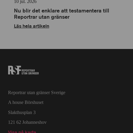
10 jul. 2026
personlig
anpassning
Nu blir det enklare att testamentera till
Reportrar utan gränser
Läs hela artikeln
Reportrar utan gränser Sverige
A house Börshuset
Slakthusplan 3
121 62 Johanneshov
Visa på karta