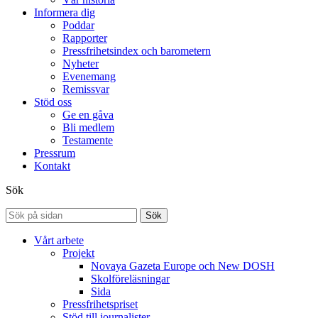
Informera dig
Poddar
Rapporter
Pressfrihetsindex och barometern
Nyheter
Evenemang
Remissvar
Stöd oss
Ge en gåva
Bli medlem
Testamente
Pressrum
Kontakt
Sök
Sök
Vårt arbete
Projekt
Novaya Gazeta Europe och New DOSH
Skolföreläsningar
Sida
Pressfrihetspriset
Stöd till journalister