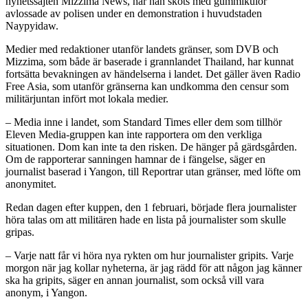
nyhetssajten Mizzima News, när han sköts med gummikulor
avlossade av polisen under en demonstration i huvudstaden
Naypyidaw.
Medier med redaktioner utanför landets gränser, som DVB och
Mizzima, som både är baserade i grannlandet Thailand, har kunnat
fortsätta bevakningen av händelserna i landet. Det gäller även Radio
Free Asia, som utanför gränserna kan undkomma den censur som
militärjuntan infört mot lokala medier.
– Media inne i landet, som Standard Times eller dem som tillhör
Eleven Media-gruppen kan inte rapportera om den verkliga
situationen. Dom kan inte ta den risken. De hänger på gärdsgården.
Om de rapporterar sanningen hamnar de i fängelse, säger en
journalist baserad i Yangon, till Reportrar utan gränser, med löfte om
anonymitet.
Redan dagen efter kuppen, den 1 februari, började flera journalister
höra talas om att militären hade en lista på journalister som skulle
gripas.
– Varje natt får vi höra nya rykten om hur journalister gripits. Varje
morgon när jag kollar nyheterna, är jag rädd för att någon jag känner
ska ha gripits, säger en annan journalist, som också vill vara
anonym, i Yangon.