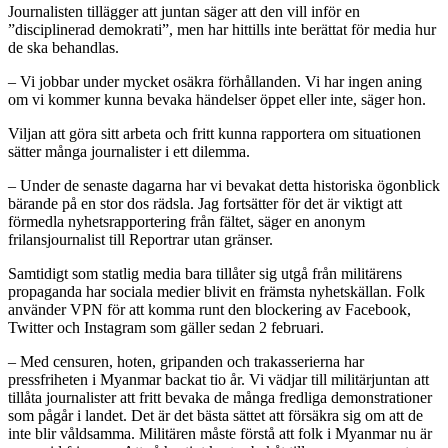
Journalisten tillägger att juntan säger att den vill inför en
”disciplinerad demokrati”, men har hittills inte berättat för media hur
de ska behandlas.
– Vi jobbar under mycket osäkra förhållanden. Vi har ingen aning
om vi kommer kunna bevaka händelser öppet eller inte, säger hon.
Viljan att göra sitt arbeta och fritt kunna rapportera om situationen
sätter många journalister i ett dilemma.
– Under de senaste dagarna har vi bevakat detta historiska ögonblick
bärande på en stor dos rädsla. Jag fortsätter för det är viktigt att
förmedla nyhetsrapportering från fältet, säger en anonym
frilansjournalist till Reportrar utan gränser.
Samtidigt som statlig media bara tillåter sig utgå från militärens
propaganda har sociala medier blivit en främsta nyhetskällan. Folk
använder VPN för att komma runt den blockering av Facebook,
Twitter och Instagram som gäller sedan 2 februari.
– Med censuren, hoten, gripanden och trakasserierna har
pressfriheten i Myanmar backat tio år. Vi vädjar till militärjuntan att
tillåta journalister att fritt bevaka de många fredliga demonstrationer
som pågår i landet. Det är det bästa sättet att försäkra sig om att de
inte blir våldsamma. Militären måste förstå att folk i Myanmar nu är