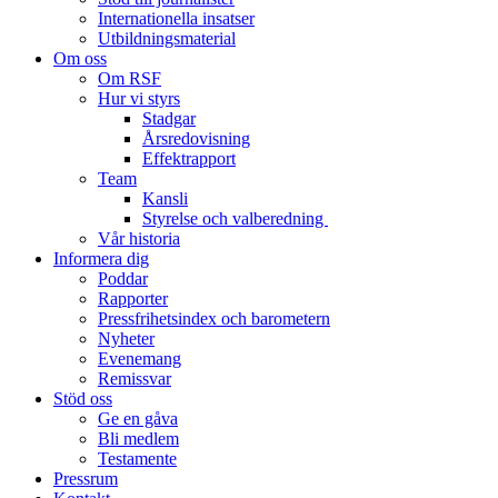
Internationella insatser
Utbildningsmaterial
Om oss
Om RSF
Hur vi styrs
Stadgar
Årsredovisning
Effektrapport
Team
Kansli
Styrelse och valberedning
Vår historia
Informera dig
Poddar
Rapporter
Pressfrihetsindex och barometern
Nyheter
Evenemang
Remissvar
Stöd oss
Ge en gåva
Bli medlem
Testamente
Pressrum