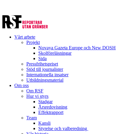
Vårt arbete
Projekt
Novaya Gazeta Europe och New DOSH
Skolföreläsningar
Sida
Pressfrihetspriset
Stöd till journalister
Internationella insatser
Utbildningsmaterial
Om oss
Om RSF
Hur vi styrs
Stadgar
Årsredovisning
Effektrapport
Team
Kansli
Styrelse och valberedning
Vår historia