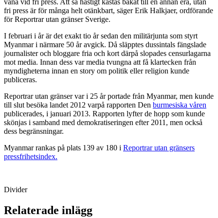
vana vid fri press. Att så hastigt kastas bakåt till en annan era, utan
fri press är för många helt otänkbart, säger Erik Halkjaer, ordförande
för Reportrar utan gränser Sverige.
I februari i år är det exakt tio år sedan den militärjunta som styrt
Myanmar i närmare 50 år avgick. Då släpptes dussintals fängslade
journalister och bloggare fria och kort därpå slopades censurlagarna
mot media. Innan dess var media tvungna att få klartecken från
myndigheterna innan en story om politik eller religion kunde
publiceras.
Reportrar utan gränser var i 25 år portade från Myanmar, men kunde
till slut besöka landet 2012 varpå rapporten Den
burmesiska våren
publicerades, i januari 2013. Rapporten lyfter de hopp som kunde
skönjas i samband med demokratiseringen efter 2011, men också
dess begränsningar.
Myanmar rankas på plats 139 av 180 i
Reportrar utan gränsers
pressfrihetsindex.
Divider
Relaterade inlägg