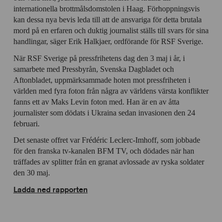
internationella brottmålsdomstolen i Haag. Förhoppningsvis
kan dessa nya bevis leda till att de ansvariga för detta brutala
mord på en erfaren och duktig journalist ställs till svars för sina
handlingar, säger Erik Halkjaer, ordförande för RSF Sverige.
När RSF Sverige på pressfrihetens dag den 3 maj i år, i
samarbete med Pressbyrån, Svenska Dagbladet och
Aftonbladet, uppmärksammade hoten mot pressfriheten i
världen med fyra foton från några av världens värsta konflikter
fanns ett av Maks Levin foton med. Han är en av åtta
journalister som dödats i Ukraina sedan invasionen den 24
februari.
Det senaste offret var Frédéric Leclerc-Imhoff, som jobbade
för den franska tv-kanalen BFM TV, och dödades när han
träffades av splitter från en granat avlossade av ryska soldater
den 30 maj.
Ladda ned rapporten