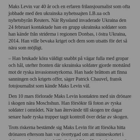
Maks Levin var 40 år och en erfaren frilansjournalist som ofta
jobbade med den ukrainska nyhetssajten LB.ua och
nyhetsbyrån Reuters. När Ryssland invaderade Ukraina den
24 februari kontaktade han en grupp ukrainska soldater som
han kände från striderna i regionen Donbas, i östra Ukraina,
2014. Han ville bevaka kriget och dem som utsatts för det så
nära som möjligt.
– Han brukade köra väldigt snabbt på vägar fulla med gropar
och hål, utefter fronten där ukrainska soldater gjorde motstånd
mot de ryska invasionsstyrkorna. Han hade bråttom att finna
sanningen och krigets offer, säger Patrick Chauvel, fransk
fotojournalist som kände Maks Levin väl.
Den 10 mars förlorade Maks Levin kontakten med sin drönare
i skogen nära Moschshun. Han försökte få foton av ryska
soldater i området. När han återvände till skogen tre dagar
senare hade ryska trupper tagit kontroll över delar av skogen.
Trots riskerna bestämde sig Maks Levin för att försöka hitta
drönaren eftersom han var övertygad om att minneskortet i