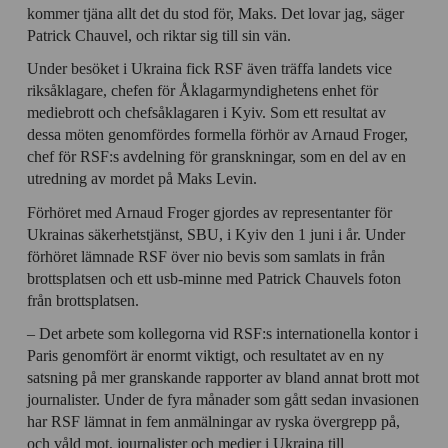
personlig
kommer tjäna allt det du stod för, Maks. Det lovar jag, säger
anpassning
Patrick Chauvel, och riktar sig till sin vän.
Under besöket i Ukraina fick RSF även träffa landets vice
riksåklagare, chefen för Åklagarmyndighetens enhet för
mediebrott och chefsåklagaren i Kyiv. Som ett resultat av
dessa möten genomfördes formella förhör av Arnaud Froger,
chef för RSF:s avdelning för granskningar, som en del av en
utredning av mordet på Maks Levin.
Förhöret med Arnaud Froger gjordes av representanter för
Ukrainas säkerhetstjänst, SBU, i Kyiv den 1 juni i år. Under
förhöret lämnade RSF över nio bevis som samlats in från
brottsplatsen och ett usb-minne med Patrick Chauvels foton
från brottsplatsen.
– Det arbete som kollegorna vid RSF:s internationella kontor i
Paris genomfört är enormt viktigt, och resultatet av en ny
satsning på mer granskande rapporter av bland annat brott mot
journalister. Under de fyra månader som gått sedan invasionen
har RSF lämnat in fem anmälningar av ryska övergrepp på,
och våld mot, journalister och medier i Ukraina till