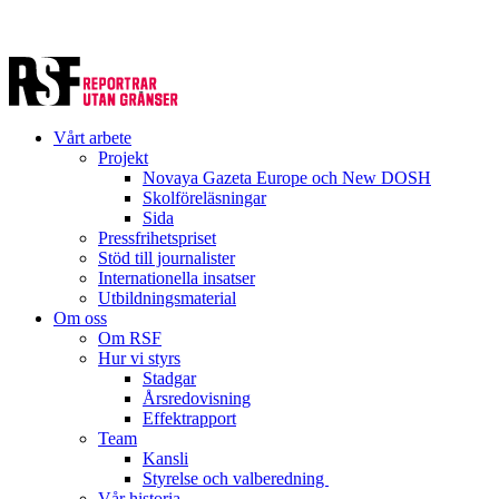
Vårt arbete
Projekt
Novaya Gazeta Europe och New DOSH
Skolföreläsningar
Sida
Pressfrihetspriset
Stöd till journalister
Internationella insatser
Utbildningsmaterial
Om oss
Om RSF
Hur vi styrs
Stadgar
Årsredovisning
Effektrapport
Team
Kansli
Styrelse och valberedning
Vår historia