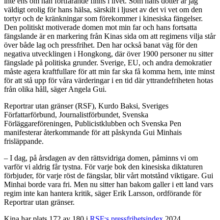
inte ens om han fortfarande finns i livet. Som hans dotter är jag
väldigt orolig för hans hälsa, särskilt i ljuset av det vi vet om den
tortyr och de kränkningar som förekommer i kinesiska fängelser.
Den politiskt motiverade domen mot min far och hans fortsatta
fängslande är en markering från Kinas sida om att regimens vilja står
över både lag och pressfrihet. Den har också banat väg för den
negativa utvecklingen i Hongkong, där över 1900 personer nu sitter
fängslade på politiska grunder. Sverige, EU, och andra demokratier
måste agera kraftfullare för att min far ska få komma hem, inte minst
för att stå upp för våra värderingar i en tid där yttrandefriheten hotas
från olika håll, säger Angela Gui.
Reportrar utan gränser (RSF), Kurdo Baksi, Sveriges
Författarförbund, Journalistförbundet, Svenska
Förläggareföreningen, Publicistklubben och Svenska Pen
manifesterar återkommande för att påskynda Gui Minhais
frisläppande.
– I dag, på årsdagen av den rättsvidriga domen, påminns vi om
varför vi aldrig får tystna. För varje bok den kinesiska diktaturen
förbjuder, för varje röst de fängslar, blir vårt motstånd viktigare. Gui
Minhai borde vara fri. Men nu sitter han bakom galler i ett land vars
regim inte kan hantera kritik, säger Erik Larsson, ordförande för
Reportrar utan gränser.
Kina har plats 172 av 180 i
RSF:s pressfrihetsindex
2024.