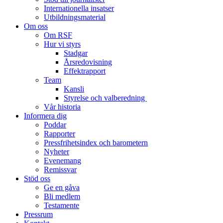
Internationella insatser
Utbildningsmaterial
Om oss
Om RSF
Hur vi styrs
Stadgar
Årsredovisning
Effektrapport
Team
Kansli
Styrelse och valberedning
Vår historia
Informera dig
Poddar
Rapporter
Pressfrihetsindex och barometern
Nyheter
Evenemang
Remissvar
Stöd oss
Ge en gåva
Bli medlem
Testamente
Pressrum