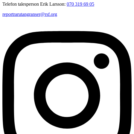
Telefon talesperson Erik Larsson:
070 319 69 05
reportrarutangranser@rsf.org