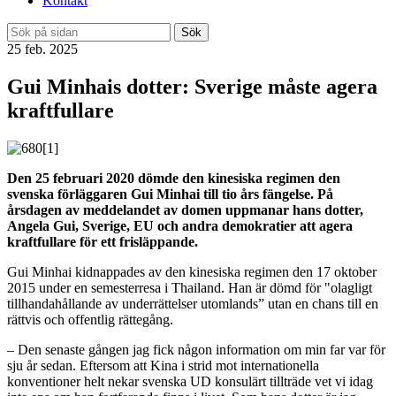
Kontakt
Sök
25 feb. 2025
Gui Minhais dotter: Sverige måste agera
kraftfullare
Den 25 februari 2020 dömde den kinesiska regimen den
svenska förläggaren Gui Minhai till tio års fängelse. På
årsdagen av meddelandet av domen uppmanar hans dotter,
Angela Gui, Sverige, EU och andra demokratier att agera
kraftfullare för ett frisläppande.
Gui Minhai kidnappades av den kinesiska regimen den 17 oktober
2015 under en semesterresa i Thailand. Han är dömd för "olagligt
tillhandahållande av underrättelser utomlands” utan en chans till en
rättvis och offentlig rättegång.
– Den senaste gången jag fick någon information om min far var för
sju år sedan. Eftersom att Kina i strid mot internationella
konventioner helt nekar svenska UD konsulärt tillträde vet vi idag