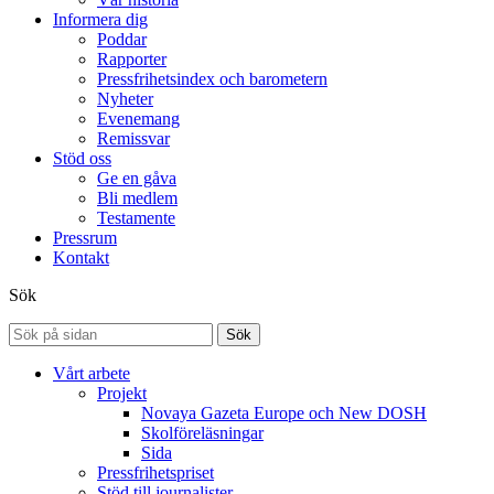
Informera dig
Poddar
Rapporter
Pressfrihetsindex och barometern
Nyheter
Evenemang
Remissvar
Stöd oss
Ge en gåva
Bli medlem
Testamente
Pressrum
Kontakt
Sök
Sök
Vårt arbete
Projekt
Novaya Gazeta Europe och New DOSH
Skolföreläsningar
Sida
Pressfrihetspriset
Stöd till journalister