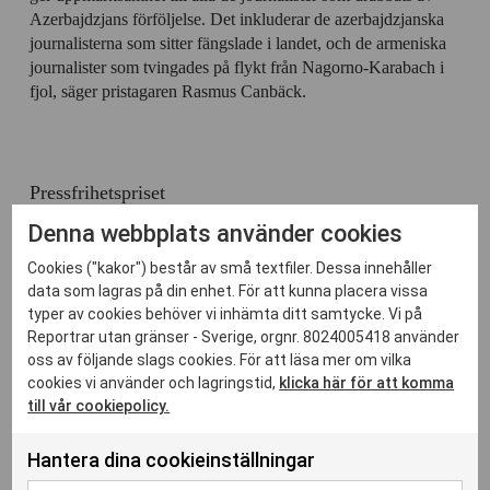
Azerbajdzjans förföljelse. Det inkluderar de azerbajdzjanska
journalisterna som sitter fängslade i landet, och de armeniska
journalister som tvingades på flykt från Nagorno-Karabach i
fjol, säger pristagaren Rasmus Canbäck.
Pressfrihetspriset
Internationella Reportrar utan gränser (RSF) delar sedan 1992
Denna webbplats använder cookies
årligen ut det internationella
RSF Press Freedom Awards
.
Cookies ("kakor") består av små textfiler. Dessa innehåller
Sedan 2003 delar svenska Reportrar utan gränser ut
data som lagras på din enhet. För att kunna placera vissa
det
svenska pressfrihetspriset
till modiga och oberoende
typer av cookies behöver vi inhämta ditt samtycke. Vi på
journalister som genom sitt arbete bidragit till att stärka
Reportrar utan gränser - Sverige, orgnr. 8024005418 använder
pressfrihet. Det första svenska pressfrihetspriset tilldelades den
oss av följande slags cookies. För att läsa mer om vilka
fängslade svensk-eritreanska journalisten
Dawit Isaak
.
cookies vi använder och lagringstid,
klicka här för att komma
till vår cookiepolicy.
Fotograf: Areg Balayan
Hantera dina cookieinställningar