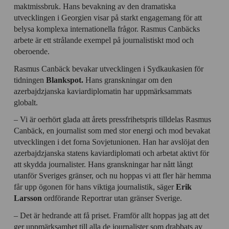
maktmissbruk. Hans bevakning av den dramatiska
utvecklingen i Georgien visar på starkt engagemang för att
belysa komplexa internationella frågor. Rasmus Canbäcks
arbete är ett strålande exempel på journalistiskt mod och
oberoende.
Rasmus Canbäck bevakar utvecklingen i Sydkaukasien för
tidningen
Blankspot.
Hans granskningar om den
azerbajdzjanska kaviardiplomatin har uppmärksammats
globalt.
– Vi är oerhört glada att årets pressfrihetspris tilldelas Rasmus
Canbäck, en journalist som med stor energi och mod bevakat
utvecklingen i det forna Sovjetunionen. Han har avslöjat den
azerbajdzjanska statens kaviardiplomati och arbetat aktivt för
att skydda journalister. Hans granskningar har nått långt
utanför Sveriges gränser, och nu hoppas vi att fler här hemma
får upp ögonen för hans viktiga journalistik, säger
Erik
Larsson
ordförande Reportrar utan gränser Sverige.
– Det är hedrande att få priset. Framför allt hoppas jag att det
ger uppmärksamhet till alla de journalister som drabbats av