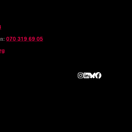
3
070 319 69 05
on:
rg