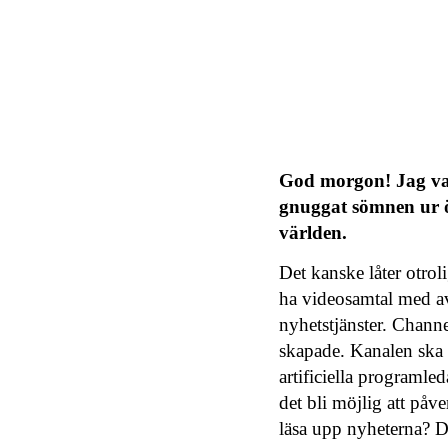
God morgon! Jag vak
gnuggat sömnen ur ö
världen.
Det kanske låter otrol
ha videosamtal med avl
nyhetstjänster. Channe
skapade. Kanalen ska 
artificiella programle
det bli möjlig att på
läsa upp nyheterna? De