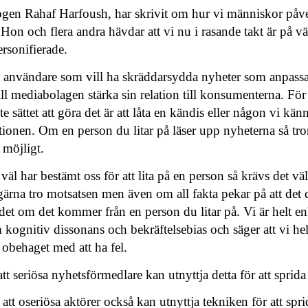
ogen Rahaf Harfoush, har skrivit om hur vi människor påv
 Hon och flera andra hävdar att vi nu i rasande takt är på vä
ersonifierade.
 användare som vill ha skräddarsydda nyheter som anpassat
ill mediabolagen stärka sin relation till konsumenterna. För 
e sättet att göra det är att låta en kändis eller någon vi kän
tionen. Om en person du litar på läser upp nyheterna så tro
 möjligt.
 väl har bestämt oss för att lita på en person så krävs det vä
 gärna tro motsatsen men även om all fakta pekar på att det
å det om det kommer från en person du litar på. Vi är helt en
kognitiv dissonans och bekräftelsebias och säger att vi hel
 obehaget med att ha fel.
t seriösa nyhetsförmedlare kan utnyttja detta för att sprida 
att oseriösa aktörer också kan utnyttja tekniken för att spr