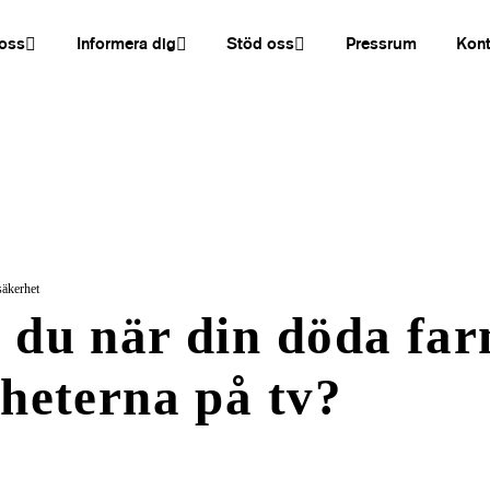
oss
Informera dig
Stöd oss
Pressrum
Kont
 säkerhet
 du när din döda fa
yheterna på tv?