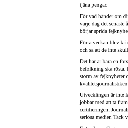
tjäna pengar.
För vad händer om din
varje dag det senaste å
börjar sprida fejkny
Förra veckan blev kri
och sa att de inte sku
Det här är bara en för
befolkning ska rösta. D
storm av fejknyheter 
kvalitetsjournalistiken
Utvecklingen är inte l
jobbar med att ta fram
certifieringen, Journal
seriösa medier. Tack va