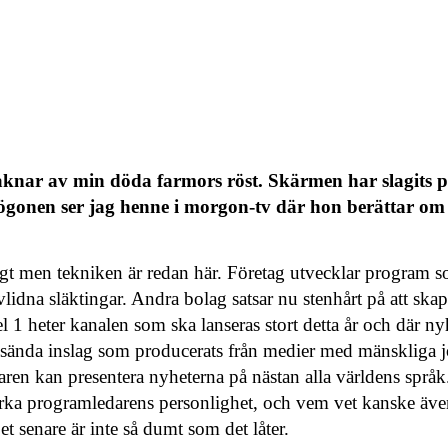
nar av min döda farmors röst. Skärmen har slagits p
gonen ser jag henne i morgon-tv där hon berättar om 
igt men tekniken är redan här. Företag utvecklar program s
idna släktingar. Andra bolag satsar nu stenhårt på att ska
l 1 heter kanalen som ska lanseras stort detta år och där ny
sända inslag som producerats från medier med mänskliga j
daren kan presentera nyheterna på nästan alla världens språ
verka programledarens personlighet, och vem vet kanske äve
t senare är inte så dumt som det låter.