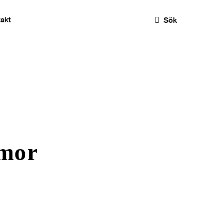
akt
Sök
rmor