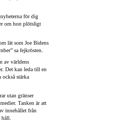
 nyheterna för dig
ler om hon plötsligt
som lät som Joe Bidens
ember” sa fejkrösten.
en av världens
r. Det kan leda till en
 också stärka
rar utan gränser
 medier. Tanken är att
av innehållet från
 håll.