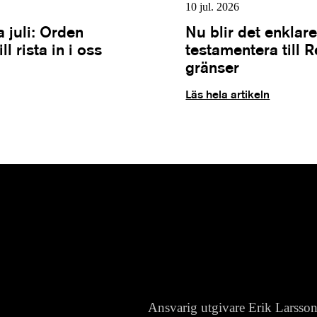
10 jul. 2026
 juli: Orden
Nu blir det enklare
l rista in i oss
testamentera till 
gränser
Läs hela artikeln
Ansvarig utgivare Erik Larsso