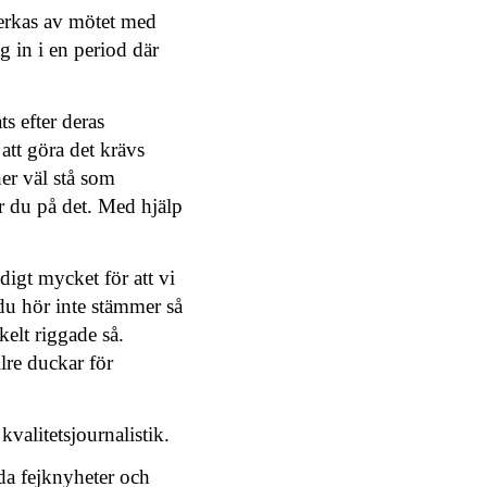
erkas av mötet med
g in i en period där
s efter deras
att göra det krävs
ner väl stå som
r du på det. Med hjälp
ldigt mycket för att vi
 du hör inte stämmer så
kelt riggade så.
lre duckar för
kvalitetsjournalistik.
ida fejknyheter och