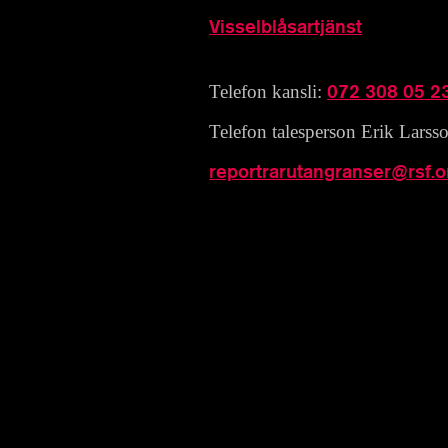
Visselblåsartjänst
072 308 05 2
Telefon kansli:
Telefon talesperson Erik Larss
reportrarutangranser@rsf.o