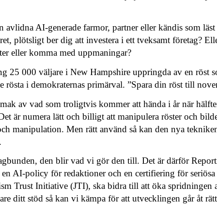
 avlidna AI-generade farmor, partner eller kändis som läst
ret, plötsligt ber dig att investera i ett tveksamt företag? El
heter eller komma med uppmaningar?
ng 25 000 väljare i New Hampshire uppringda av en röst 
lle rösta i demokraternas primärval. ”Spara din röst till nov
smak av vad som troligtvis kommer att hända i år när hälft
et är numera lätt och billigt att manipulera röster och bilde
och manipulation. Men rätt använd så kan den nya tekniken
.
agbunden, den blir vad vi gör den till. Det är därför Report
 en AI-policy för redaktioner och en certifiering för seriösa
ism Trust Initiative (JTI), ska bidra till att öka spridningen 
re ditt stöd så kan vi kämpa för att utvecklingen går åt rätt