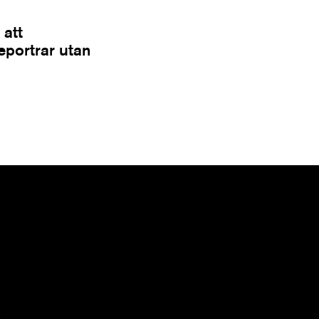
 att
Reportrar utan
n