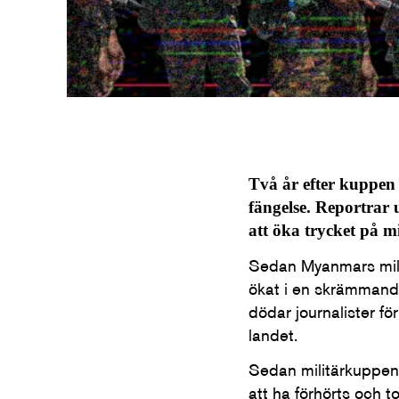
Två år efter kuppen 
fängelse. Reportrar
att öka trycket på mi
Sedan Myanmars milit
ökat i en skrämmande
dödar journalister fö
landet.
Sedan militärkuppen 
att ha förhörts och t