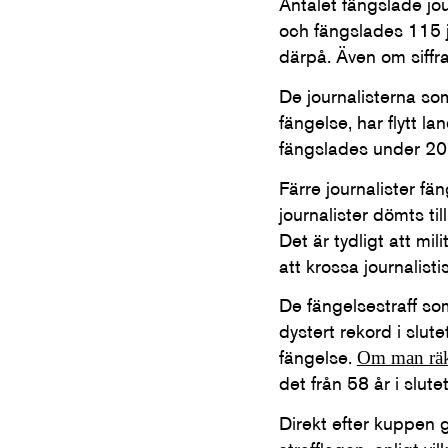
Antalet fängslade jo
och fängslades 115 j
därpå. Även om siffr
De journalisterna so
fängelse, har flytt l
fängslades under 20
Färre journalister fä
journalister dömts til
Det är tydligt att mi
att krossa journalisti
De fängelsestraff som
dystert rekord i slu
fängelse.
Om man räk
det från 58 år i slute
Direkt efter kuppen ga