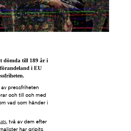
 dömda till 189 år i
dförandeland i EU
ssfriheten.
 av pressfriheten
rar och till och med
n om vad som händer i
, två av dem efter
ats
alister har gripits