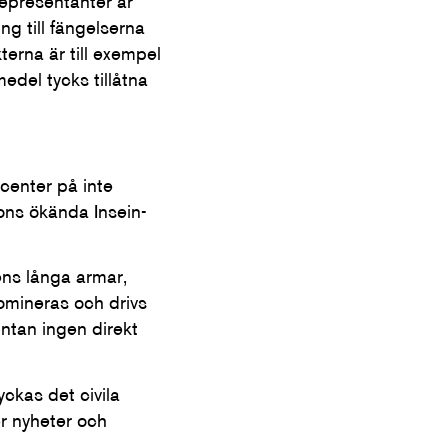
 representanter är
ng till fängelserna
terna är till exempel
edel tycks tillåtna
scenter på inte
gons ökända Insein-
ens långa armar,
domineras och drivs
ntan ingen direkt
yckas det civila
er nyheter och