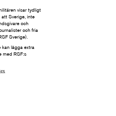
litären visar tydligt
 att Sverige, inte
åndsgivare och
urnalister och fria
(RSF Sverige).
e kan lägga extra
ete med RSF:s
dex