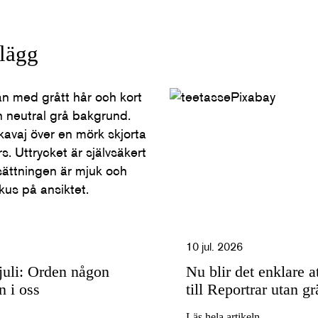
nlägg
10 jul. 2026
uli: Orden någon
Nu blir det enklare a
n i oss
till Reportrar utan g
Läs hela artikeln