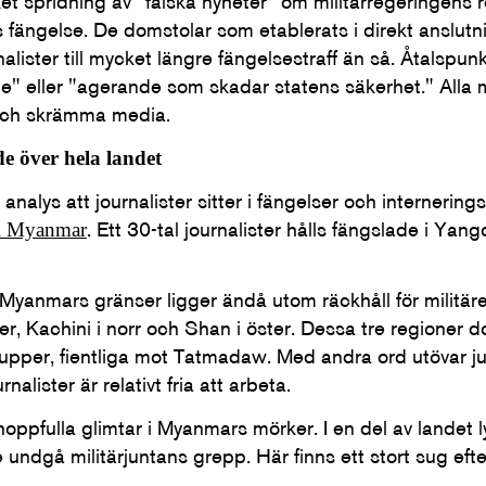
ilket spridning av "falska nyheter" om militärregeringens
s fängelse. De domstolar som etablerats i direkt anslutni
alister till mycket längre fängelsestraff än så. Åtalspunk
e" eller "agerande som skadar statens säkerhet." Alla m
n och skrämma media.
de över hela landet
analys att journalister sitter i fängelser och internering
. Ett 30-tal journalister hålls fängslade i Yan
 i Myanmar
d Myanmars gränser ligger ändå utom räckhåll för militär
er, Kachini i norr och Shan i öster. Dessa tre regioner 
upper, fientliga mot Tatmadaw. Med andra ord utövar ju
nalister är relativt fria att arbeta.
hoppfulla glimtar i Myanmars mörker. I en del av landet l
 undgå militärjuntans grepp. Här finns ett stort sug eft