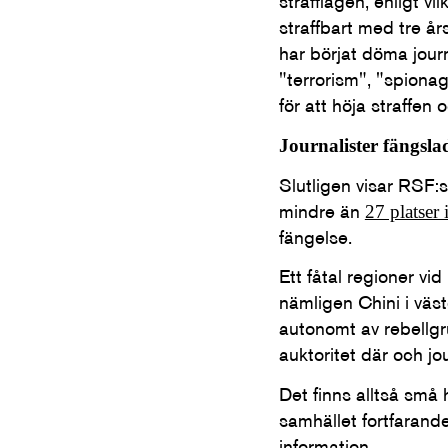
strafflagen, enligt v
straffbart med tre år
har börjat döma journ
"terrorism", "spionag
för att höja straffe
Journalister fängsla
Slutligen visar RSF:s 
mindre än
27 platser
fängelse.
Ett fåtal regioner vi
nämligen Chini i väst
autonomt av rebellgr
auktoritet där och jour
Det finns alltså små 
samhället fortfarande
information.