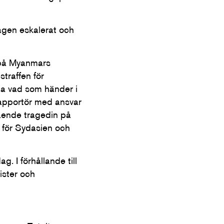
lagen eskalerat och
 på Myanmars
straffen för
veta vad som händer i
rapportör med ansvar
ående tragedin på
 för Sydasien och
g. I förhållande till
ister och