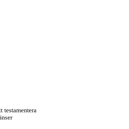
tt testamentera
ränser