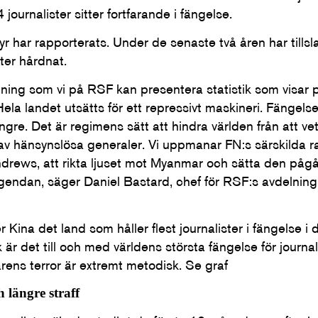
journalister sitter fortfarande i fängelse.
rtyr har rapporterats. Under de senaste två åren har tills
ster hårdnat.
ning som vi på RSF kan presentera statistik som visar
Hela landet utsätts för ett repressivt maskineri. Fängelse
 längre. Det är regimens sätt att hindra världen från att 
av hänsynslösa generaler. Vi uppmanar FN:s särskilda 
drews, att rikta ljuset mot Myanmar och sätta den påg
agendan, säger Daniel Bastard, chef för RSF:s avdelning
Kina det land som håller flest journalister i fängelse i da
 är det till och med världens största fängelse för journal
rens terror är extremt metodisk. Se graf
 längre straff