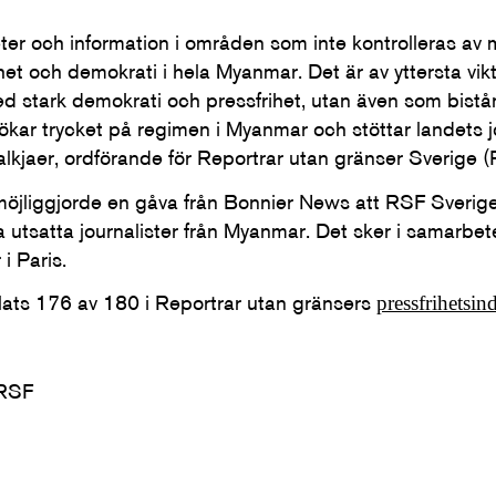
ter och information i områden som inte kontrolleras av mi
ihet och demokrati i hela Myanmar. Det är av yttersta vikt
d stark demokrati och pressfrihet, utan även som bist
kar trycket på regimen i Myanmar och stöttar landets jo
alkjaer, ordförande för Reportrar utan gränser Sverige 
et möjliggjorde en gåva från Bonnier News att RSF Sverig
ja utsatta journalister från Myanmar. Det sker i samarb
 i Paris.
lats 176 av 180 i Reportrar utan gränsers
pressfrihetsin
 RSF