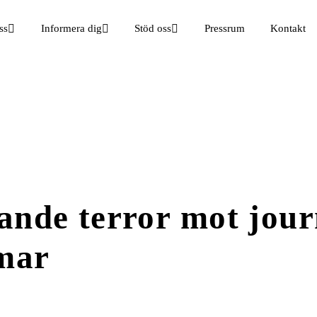
ss
Informera dig
Stöd oss
Pressrum
Kontakt
ande terror mot jour
mar