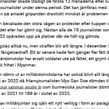
urnalister ökade stadigt de första 12 månaderna efter k
ournalister under denna period. Det kan jämföras med 1
an på antalet gripanden drastiskt minskat är problemen
m bevakade den stora vågen av protester efter kuppen si
andet eller har gömt sig. Nästan alla de 15 journalister 
22 spårades upp på platser där de höll sig gömda.
ngslas alltså nu, men straffen blir allt längre. I decembe
l fängelsestraff. Ett år senare hade fem gånger fler fått 
litärdomstolar har ersatt soldater ute på fältet, ett grymt
sk frihet i Myanmar.
 döms ut av militärdomstolarna har också blivit allt lä
tet av 2022 då frilansjournalisten Myo San Soe dömdes ti
som burmesiska journalister dömts
nar samman antalet år
t av 2021 till 189 år i slutet av 2022.
v militärjuntan sig själv ett nytt verktyg i form av parag