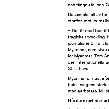
och fängslats, och 74 
Dussintals fall av to
straffen mot journali
– Det är med bestört
tragiska utveckling. 
journalister blir allt
Myanmar, som styrs 
för Myanmar, Tom An
den internationella 
Stilla havet.
Myanmar är näst efter 
befolkningens storlek
mediaarbetare. Militä
Hårdare metoder och