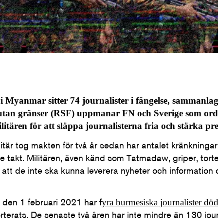
i Myanmar sitter 74 journalister i fängelse, sammanlagt
 utan gränser (RSF) uppmanar FN och Sverige som or
litären för att släppa journalisterna fria och stärka pre
är tog makten för två år sedan har antalet kränkningar
 takt. Militären, även känd som Tatmadaw, griper, torte
r att de inte ska kunna leverera nyheter och informatio
den 1 februari 2021 har f
yra burmesiska journalister död
orterats. De senaste två åren har inte mindre än 130 journ