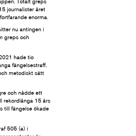
uppen. Totalt greps
5 journalister året
 fortfarande enorma.
tter nu antingen i
som greps och
r 2021 hade tio
långa fängelsestraff.
 och metodiskt sätt
ngre och nådde ett
ll rekordlånga 15 års
 till fängelse ökade
raf 505 (a) i