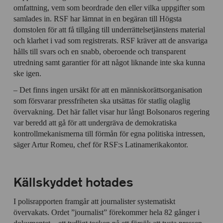
omfattning, vem som beordrade den eller vilka uppgifter som
samlades in. RSF har lämnat in en begäran till Högsta
domstolen för att få tillgång till underrättelsetjänstens material
och klarhet i vad som registrerats. RSF kräver att de ansvariga
hålls till svars och en snabb, oberoende och transparent
utredning samt garantier för att något liknande inte ska kunna
ske igen.
– Det finns ingen ursäkt för att en människorättsorganisation
som försvarar pressfriheten ska utsättas för statlig olaglig
övervakning. Det här fallet visar hur långt Bolsonaros regering
var beredd att gå för att undergräva de demokratiska
kontrollmekanismerna till förmån för egna politiska intressen,
säger Artur Romeu, chef för RSF:s Latinamerikakontor.
Källskyddet hotades
I polisrapporten framgår att journalister systematiskt
övervakats. Ordet ”journalist” förekommer hela 82 gånger i