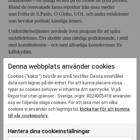
dokumentet – ett tydligt tecken på ett försök att tysta pressen.
Bland de övervakade fanns reportrar från stora medier
som Folha de S.Paulo, O Globo, UOL och andra redaktioner
som bevakat politiskt känsliga ämnen.
Underrättelsetjänsten använde även program för att spåra
mobiltelefoner. Det skedde utan rättsligt godkännande, i strid
med konstitutionen – och med allvarliga konsekvenser för
källskyddet.
Denna webbplats använder cookies
Underrättelsetjänsten skyddade
Cookies ("kakor") består av små textfiler. Dessa innehåller
presidenten
data som lagras på din enhet. För att kunna placera vissa
typer av cookies behöver vi inhämta ditt samtycke. Vi på
Reportrar utan gränser - Sverige, orgnr. 8024005418 använder
Dokumentet visar att det inom underrättelsetjänsten ABIN
oss av följande slags cookies. För att läsa mer om vilka
(Agência Brasileira de Inteligência) fanns en skuggavdelning
cookies vi använder och lagringstid,
klicka här för att komma
vars uppgift var att skydda Bolsonaros politiska och
till vår cookiepolicy.
personliga intressen.
Förutom journalister och civilsamhällesorganisationer riktades
Hantera dina cookieinställningar
övervakningen även mot domare, parlamentariker, advokater