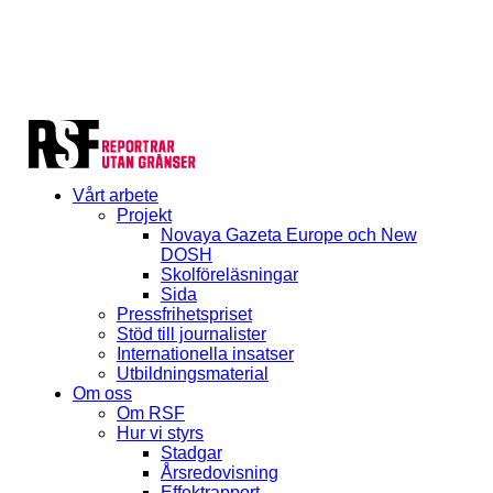
Vårt arbete
Projekt
Novaya Gazeta Europe och New
DOSH
Skolföreläsningar
Sida
Pressfrihetspriset
Stöd till journalister
Internationella insatser
Utbildningsmaterial
Om oss
Om RSF
Hur vi styrs
Stadgar
Årsredovisning
Effektrapport