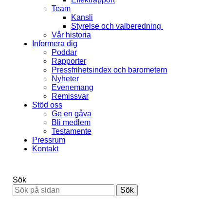
Team
Kansli
Styrelse och valberedning
Vår historia
Informera dig
Poddar
Rapporter
Pressfrihetsindex och barometern
Nyheter
Evenemang
Remissvar
Stöd oss
Ge en gåva
Bli medlem
Testamente
Pressrum
Kontakt
Sök
Sök