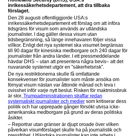
inrikessäkerhetsdepartement, att dra tillbaka
förslaget.
Den 28 augusti offentliggjorde USA:s
inrikessäkerhetsdepartement ett förslag om att införa
tidsgräns för visum som används av utländska
journalister. I dag gäller dessa visum utan
tidsbegränsning, så länge innehavaren följer vissa
villkor. Enligt det nya systemet ska visumet begränsas
till 90 dagar för kinesiska medborgare och 240 dagar för
journalister från andra länder. I ett pressmeddelande
hävdar DHS – utan att presentera några bevis– att det
nuvarande systemet utgör en ”säkerhetsrisk”.
De nya restriktionerna skulle få omfattande
konsekvenser för journalister som måste ansöka om
förnyat visum nästan var åttonde månad och leva i
ovisshet inför varje nytt beslut. Risken för maktmissbruk
är stor.
Trumpadministrationen straffar redan
systematiskt journalister och medier
som kritiserar dess
politik och har upprepade gånger försökt utvisa icke-
amerikanska medborgare på grund av deras politiska
åsikter.
– Reportrar utan gränser är djupt oroade över vilken
påverkan visumförslaget skulle ha på journalistik och
pressfrihet. Utländska journalister kan inte arbeta i