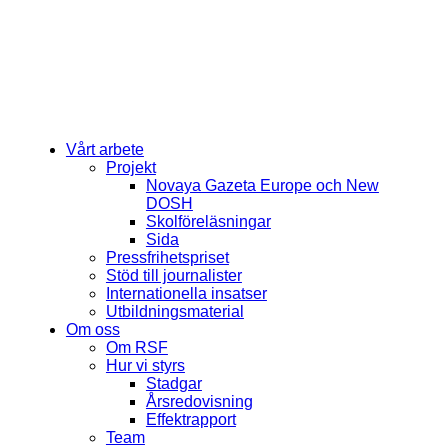
Vårt arbete
Projekt
Novaya Gazeta Europe och New
DOSH
Skolföreläsningar
Sida
Pressfrihetspriset
Stöd till journalister
Internationella insatser
Utbildningsmaterial
Om oss
Om RSF
Hur vi styrs
Stadgar
Årsredovisning
Effektrapport
Team