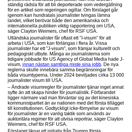
ständig rädsla för att bli deporterade som vedergällning
för en artikel som regeringen ogillar. Om förslaget går
igenom kan hundratals journalister tvingas lämna
landet, vilket berövar både den amerikanska och
internationella publiken viktig rapportering om USA,
säger Clayton Weimers, chef för RSF USA.
Utländska journalister får oftast ett "I-visum" för att
arbeta i USA, som kan förlängas i flera år. Vissa
journalister har ett ”J-visum”, som främjar kulturellt och
pedagogiskt utbyte. Många av journalisterna som
tidigare jobbade för US Agency of Global Media hade J-
visum,
innan nästan samtliga miste sina jobb
. De nya
reglerna skulle innebära samma begränsningar för
båda visumtyperna. Under 2024 beviljades cirka 13 000
journalister visum till USA.
– Ändrade visumregler för journalister tjänar inget annat
syfte än att skapa hinder för journalistik. Förfarandet
ligger närmare vad man förväntar sig av det kinesiska
kommunistpartiet än av nationen med det första tillägget
till konstitutionen. Godtyckligt icke-förnyelse av visum
för journalister är en vanlig taktik som används av
auktoritära regimer för att utvisa reportrar, säger Clayton
Weimers, chef för RSF USA.
Förslaget liknar ett initiativ från Trumps första