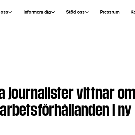
 oss
Informera dig
Stöd oss
Pressrum
K
 journalister vittnar o
arbetsförhållanden i ny 