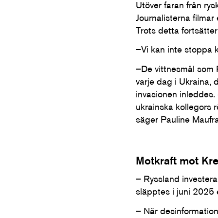
Utöver faran från rys
Journalisterna filmar
Trots detta fortsätte
–Vi kan inte stoppa 
–De vittnesmål som R
varje dag i Ukraina, 
invasionen inleddes.
ukrainska kollegors r
säger Pauline Maufra
Motkraft mot Kr
– Ryssland investera
släpptes i juni 2025 e
– När desinformation