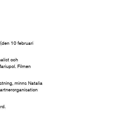
(den 10 februari
alist och
riupol. Filmen
stning, minns Natalia
partnerorganisation
rd.