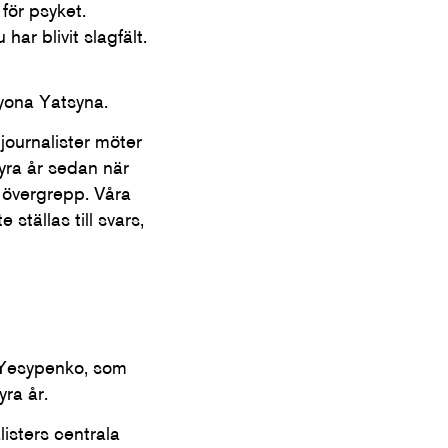
för psyket.
ar blivit slagfält.
lyona Yatsyna.
journalister möter
fyra år sedan när
 övergrepp. Våra
ställas till svars,
v Yesypenko, som
yra år.
isters centrala