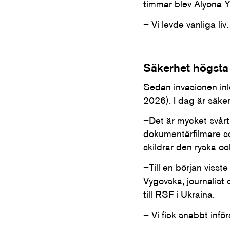
timmar blev Alyona Y
– Vi levde vanliga li
Säkerhet högsta 
Sedan invasionen inl
2026). I dag är säker
–Det är mycket svårt 
dokumentärfilmare s
skildrar den ryska o
–Till en början visst
Vygovska, journalist 
till RSF i Ukraina.
– Vi fick snabbt infö