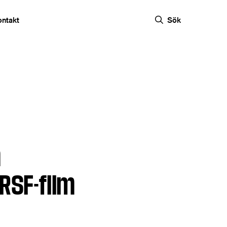
ontakt
Sök
m
RSF-film