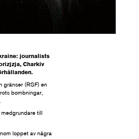
raine: journalists
orizjzja, Charkiv
örhållanden.
an gränser (RSF) en
Trots bombningar,
.
, medgrundare till
 Inom loppet av några