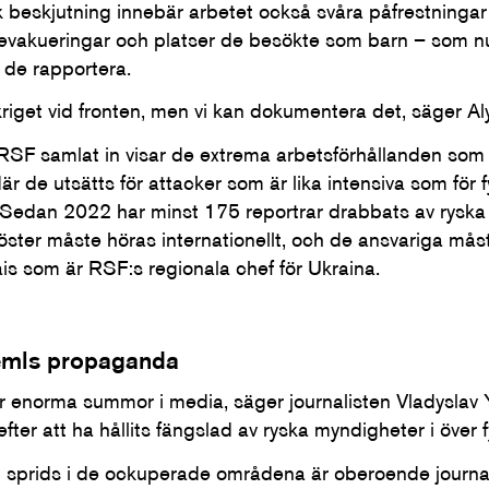
k beskjutning innebär arbetet också svåra påfrestningar 
 evakueringar och platser de besökte som barn – som nu h
r de rapportera.
kriget vid fronten, men vi kan dokumentera det, säger A
SF samlat in visar de extrema arbetsförhållanden som 
där de utsätts för attacker som är lika intensiva som för 
 Sedan 2022 har minst 175 reportrar drabbats av ryska
öster måste höras internationellt, och de ansvariga måste 
is som är RSF:s regionala chef för Ukraina.
emls propaganda
r enorma summor i media, säger journalisten Vladysla
fter att ha hållits fängslad av ryska myndigheter i över f
 sprids i de ockuperade områdena är oberoende journal