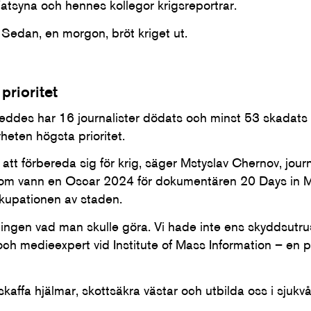
atsyna och hennes kollegor krigsreportrar.
v. Sedan, en morgon, bröt kriget ut.
prioritet
eddes har 16 journalister dödats och minst 53 skadats 
heten högsta prioritet.
att förbereda sig för krig, säger Mstyslav Chernov, journ
om vann en Oscar 2024 för dokumentären 20 Days in Ma
ckupationen av staden.
e ingen vad man skulle göra. Vi hade inte ens skyddsutru
och medieexpert vid Institute of Mass Information – en 
rskaffa hjälmar, skottsäkra västar och utbilda oss i sjukvå