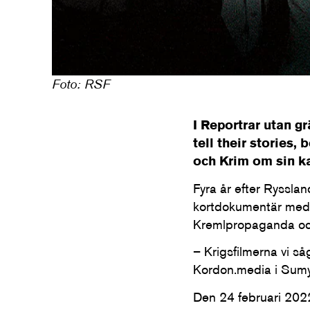
Foto: RSF
I Reportrar utan g
tell their stories,
och Krim om sin ka
Fyra år efter Rysslan
kortdokumentär med f
Kremlpropaganda och 
– Krigsfilmerna vi så
Kordon.media i Sumy
Den 24 februari 2022 