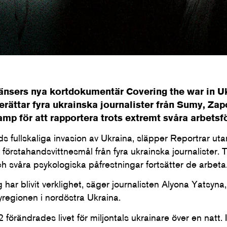
ränsers nya kortdokumentär Covering the war in Uk
 berättar fyra ukrainska journalister från Sumy, Zap
mp för att rapportera trots extremt svåra arbetsf
ds fullskaliga invasion av Ukraina, släpper Reportrar ut
örstahandsvittnesmål från fyra ukrainska journalister. 
svåra psykologiska påfrestningar fortsätter de arbeta
g har blivit verklighet, säger journalisten Alyona Yatsyna
regionen i nordöstra Ukraina.
förändrades livet för miljontals ukrainare över en natt.