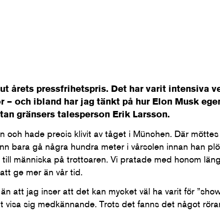
 ut årets pressfrihetspris. Det har varit intensiva
or – och ibland har jag tänkt på hur Elon Musk ege
utan gränsers talesperson Erik Larsson.
ten och hade precis klivit av tåget i München. Där möttes 
hann bara gå några hundra meter i vårsolen innan han plöt
a till människa på trottoaren. Vi pratade med honom länge
att ge mer än vår tid.
 att jag inser att det kan mycket väl ha varit för ”show”,
 att visa sig medkännande. Trots det fanns det något rö