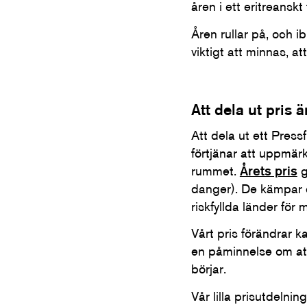
åren i ett eritreansk
Åren rullar på, och i
viktigt att minnas, att
Att dela ut pris ä
Att dela ut ett Press
förtjänar att uppmärk
rummet.
Årets pris
g
danger). De kämpar e
riskfyllda länder fö
Vårt pris förändrar k
en påminnelse om att
börjar.
Vår lilla prisutdelni