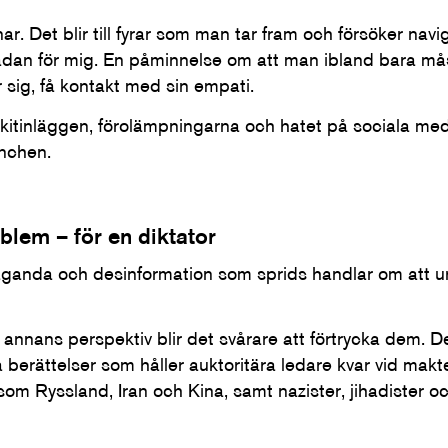
ar. Det blir till fyrar som man tar fram och försöker navi
 sådan för mig. En påminnelse om att man ibland bara m
 sig, få kontakt med sin empati.
 skitinläggen, förolämpningarna och hatet på sociala med
ünchen.
blem – för en diktator
ganda och desinformation som sprids handlar om att u
annans perspektiv blir det svårare att förtrycka dem. Det
 berättelser som håller auktoritära ledare kvar vid makte
som Ryssland, Iran och Kina, samt nazister, jihadister o