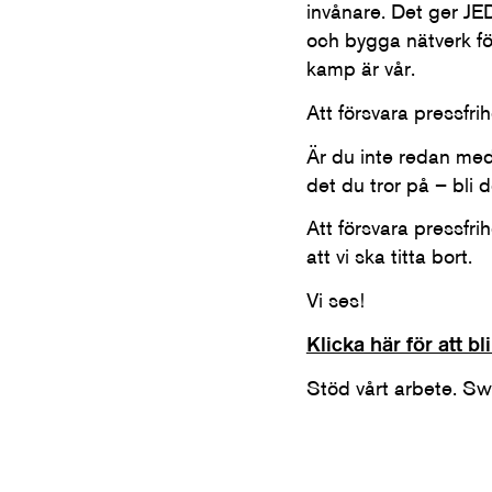
invånare. Det ger JED
och bygga nätverk för
kamp är vår.
Att försvara pressfri
Är du inte redan med
det du tror på – bli d
Att försvara pressfri
att vi ska titta bort.
Vi ses!
Klicka här för att 
Stöd vårt arbete. 