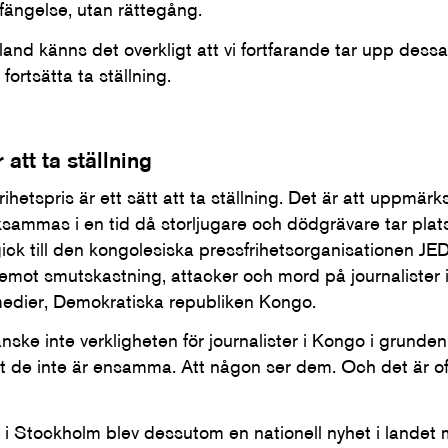
t fängelse, utan rättegång.
bland känns det overkligt att vi fortfarande tar upp dessa
 fortsätta ta ställning.
r att ta ställning
frihetspris är ett sätt att ta ställning. Det är att uppm
sammas i en tid då storljugare och dödgrävare tar plats 
ick till den kongolesiska pressfrihetsorganisationen JED
mot smutskastning, attacker och mord på journalister i
r medier, Demokratiska republiken Kongo.
anske inte verkligheten för journalister i Kongo i grunde
 de inte är ensamma. Att någon ser dem. Och det är of
ng i Stockholm blev dessutom en nationell nyhet i landet