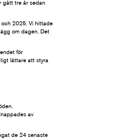
 gått tre år sedan
och 2025. Vi hittade
nlägg om dagen. Det
oendet för
igt lättare att styra
öden.
dnappades av
ringat de 24 senaste