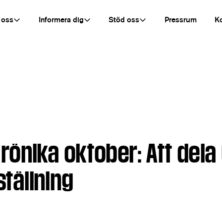
 oss
Informera dig
Stöd oss
Pressrum
K
önika oktober: Att dela 
ställning