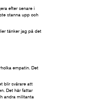
gera efter senare i
åste stanna upp och
ier tänker jag på det
rholka empatin. Det
 blir svårare att
n. Det här fattar
ch andra militanta