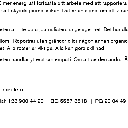
 mer energi att fortsätta sitt arbete med att rapportera
 att skydda journalistiken. Det är en signal om att vi se
heten är inte bara journalisters angelägenhet. Det handla
lem i Reportrar utan gränser eller någon annan organis
et. Alla röster är viktiga. Alla kan göra skillnad.
heten handlar ytterst om empati. Om att se den andra. Äv
bli medlem
Swish 123 900 44 90 | BG 5567-3818 | PG 90 04 49