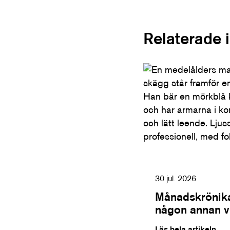
Relaterade 
30 jul. 2026
Månadskrönika
någon annan vil
Läs hela artikeln