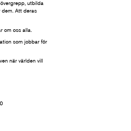
 övergrepp, utbilda
r dem. Att deras
r om oss alla.
ation som jobbar för
en när världen vill
-0