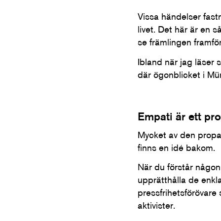
Vissa händelser fastn
livet. Det här är en
se främlingen framför
Ibland när jag läser
där ögonblicket i M
Empati är ett pro
Mycket av den propa
finns en idé bakom.
När du förstår någon 
upprätthålla de enkla
pressfrihetsförövare 
aktivister.