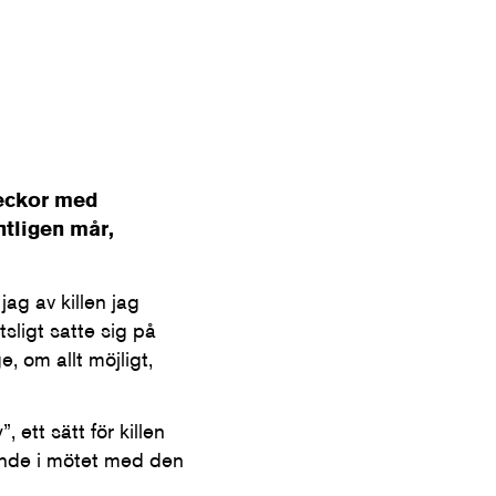
 veckor med
ntligen mår,
jag av killen jag
sligt satte sig på
, om allt möjligt,
 ett sätt för killen
rande i mötet med den