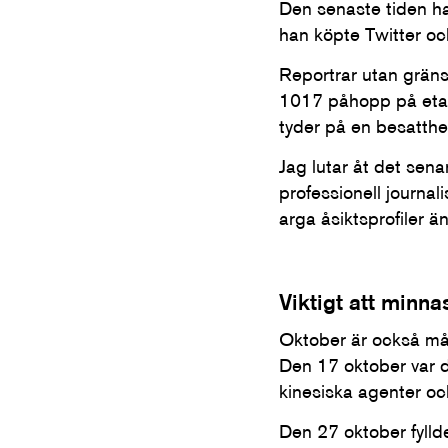
Den senaste tiden ha
han köpte Twitter och
Reportrar utan grän
1017 påhopp på etabl
tyder på en besatthet
Jag lutar åt det sena
professionell journal
arga åsiktsprofiler 
Viktigt att minn
Oktober är också mån
Den 17 oktober var d
kinesiska agenter och
Den 27 oktober fyll