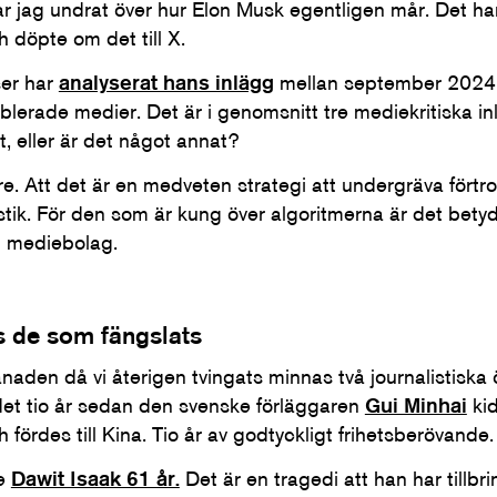
r jag undrat över hur Elon Musk egentligen mår. Det har
 döpte om det till X.
ser har
analyserat hans inlägg
mellan september 2024 
erade medier. Det är i genomsnitt tre mediekritiska i
, eller är det något annat?
re. Att det är en medveten strategi att undergräva förtr
istik. För den som är kung över algoritmerna är det betydl
än mediebolag.
as de som fängslats
aden då vi återigen tvingats minnas två journalistiska 
et tio år sedan den svenske förläggaren
Gui Minhai
ki
 fördes till Kina. Tio år av godtyckligt frihetsberövande.
de
Dawit Isaak 61 år.
Det är en tragedi att han har tillb