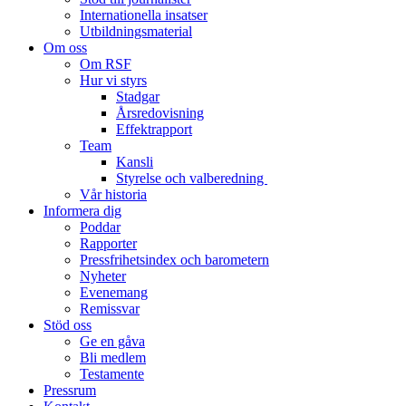
Internationella insatser
Utbildningsmaterial
Om oss
Om RSF
Hur vi styrs
Stadgar
Årsredovisning
Effektrapport
Team
Kansli
Styrelse och valberedning
Vår historia
Informera dig
Poddar
Rapporter
Pressfrihetsindex och barometern
Nyheter
Evenemang
Remissvar
Stöd oss
Ge en gåva
Bli medlem
Testamente
Pressrum