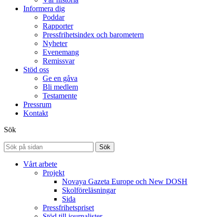
Informera dig
Poddar
Rapporter
Pressfrihetsindex och barometern
Nyheter
Evenemang
Remissvar
Stöd oss
Ge en gåva
Bli medlem
Testamente
Pressrum
Kontakt
Sök
Sök
Vårt arbete
Projekt
Novaya Gazeta Europe och New DOSH
Skolföreläsningar
Sida
Pressfrihetspriset
Stöd till journalister