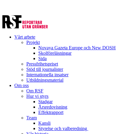
Vårt arbete
Projekt
Novaya Gazeta Europe och New DOSH
Skolföreläsningar
Sida
Pressfrihetspriset
Stöd till journalister
Internationella insatser
Utbildningsmaterial
Om oss
Om RSF
Hur vi styrs
Stadgar
Årsredovisning
Effektrapport
Team
Kansli
Styrelse och valberedning
Vår historia