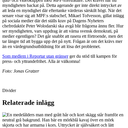
ljud- och videoklippen med MPF-företrädare. Det kravet har nu
myndigheten backat på. Detta agerande ger inte direkt intrycket av
att leda en myndighet där eftertanke värderas särskilt högt. När det
senare visar sig att MPF:s stabschef, Mikael Tofvesson, gillat inlägg
på sociala medier där det ställs krav på Dagens Nyheters
chefredaktör Peter Wolodarski ska avgå blir frågorna ännu fler. Hur
ser myndigheten, vars uppdrag är att värna svensk demokrati, på
medier egentligen? Det går snabbt att rasera ett förtroende, men det
tar längre tid att bygga upp det på nytt. Frågan är om det krävs mer
än en värdegrundsutbildning för att lösa det problemet.
Som medlem i Reportar utan gränser
ger du stöd till kampen för
press- och yttrandefrihet. Alla är välkomna!
Foto: Jonas Gratzer
Divider
Relaterade inlägg