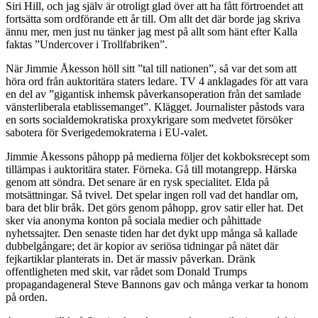
Siri Hill, och jag själv är otroligt glad över att ha fått förtroendet att
fortsätta som ordförande ett år till. Om allt det där borde jag skriva
ännu mer, men just nu tänker jag mest på allt som hänt efter Kalla
faktas ”Undercover i Trollfabriken”.
När Jimmie Åkesson höll sitt ”tal till nationen”, så var det som att
höra ord från auktoritära staters ledare. TV 4 anklagades för att vara
en del av ”gigantisk inhemsk påverkansoperation från det samlade
vänsterliberala etablissemanget”. Klägget. Journalister påstods vara
en sorts socialdemokratiska proxykrigare som medvetet försöker
sabotera för Sverigedemokraterna i EU-valet.
Jimmie Åkessons påhopp på medierna följer det kokboksrecept som
tillämpas i auktoritära stater. Förneka. Gå till motangrepp. Härska
genom att söndra. Det senare är en rysk specialitet. Elda på
motsättningar. Så tvivel. Det spelar ingen roll vad det handlar om,
bara det blir bråk. Det görs genom påhopp, grov satir eller hat. Det
sker via anonyma konton på sociala medier och påhittade
nyhetssajter. Den senaste tiden har det dykt upp många så kallade
dubbelgångare; det är kopior av seriösa tidningar på nätet där
fejkartiklar planterats in. Det är massiv påverkan. Dränk
offentligheten med skit, var rådet som Donald Trumps
propagandageneral Steve Bannons gav och många verkar ta honom
på orden.