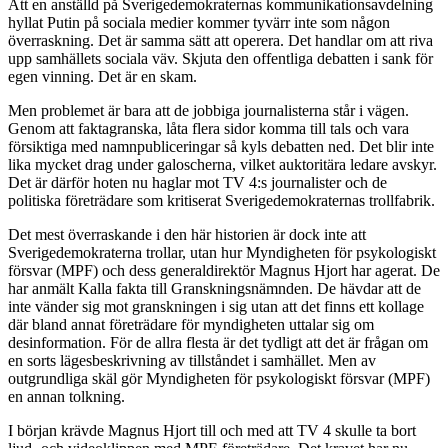
Att en anställd på Sverigedemokraternas kommunikationsavdelning
hyllat Putin på sociala medier kommer tyvärr inte som någon
överraskning. Det är samma sätt att operera. Det handlar om att riva
upp samhällets sociala väv. Skjuta den offentliga debatten i sank för
egen vinning. Det är en skam.
Men problemet är bara att de jobbiga journalisterna står i vägen.
Genom att faktagranska, låta flera sidor komma till tals och vara
försiktiga med namnpubliceringar så kyls debatten ned. Det blir inte
lika mycket drag under galoscherna, vilket auktoritära ledare avskyr.
Det är därför hoten nu haglar mot TV 4:s journalister och de
politiska företrädare som kritiserat Sverigedemokraternas trollfabrik.
Det mest överraskande i den här historien är dock inte att
Sverigedemokraterna trollar, utan hur Myndigheten för psykologiskt
försvar (MPF) och dess generaldirektör Magnus Hjort har agerat. De
har anmält Kalla fakta till Granskningsnämnden. De hävdar att de
inte vänder sig mot granskningen i sig utan att det finns ett kollage
där bland annat företrädare för myndigheten uttalar sig om
desinformation. För de allra flesta är det tydligt att det är frågan om
en sorts lägesbeskrivning av tillståndet i samhället. Men av
outgrundliga skäl gör Myndigheten för psykologiskt försvar (MPF)
en annan tolkning.
I början krävde Magnus Hjort till och med att TV 4 skulle ta bort