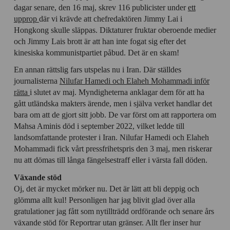
dagar senare, den 16 maj, skrev 116 publicister under
ett
upprop
där vi krävde att chefredaktören Jimmy Lai i
Hongkong skulle släppas. Diktaturer fruktar oberoende medier
och Jimmy Lais brott är att han inte fogat sig efter det
kinesiska kommunistpartiet påbud. Det är en skam!
En annan rättslig fars utspelas nu i Iran. Där ställdes
journalisterna
Nilufar Hamedi och Elaheh Mohammadi inför
rätta
i slutet av maj. Myndigheterna anklagar dem för att ha
gått utländska makters ärende, men i själva verket handlar det
bara om att de gjort sitt jobb. De var först om att rapportera om
Mahsa Aminis död i september 2022, vilket ledde till
landsomfattande protester i Iran. Nilufar Hamedi och Elaheh
Mohammadi fick vårt pressfrihetspris den 3 maj, men riskerar
nu att dömas till långa fängelsestraff eller i värsta fall döden.
Växande stöd
Oj, det är mycket mörker nu. Det är lätt att bli deppig och
glömma allt kul! Personligen har jag blivit glad över alla
gratulationer jag fått som nytillträdd ordförande och senare års
växande stöd för Reportrar utan gränser. Allt fler inser hur