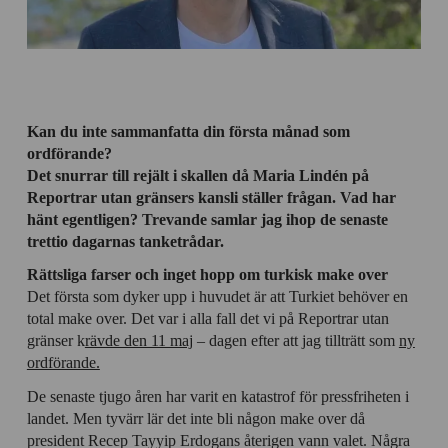
Kan du inte sammanfatta din första månad som
ordförande?
Det snurrar till rejält i skallen då Maria Lindén på
Reportrar utan gränsers kansli ställer frågan. Vad har
hänt egentligen? Trevande samlar jag ihop de senaste
trettio dagarnas tanketrådar.
Rättsliga farser och inget hopp om turkisk make over
Det första som dyker upp i huvudet är att Turkiet behöver en
total make over. Det var i alla fall det vi på Reportrar utan
gränser k
rävde den 11 maj
– dagen efter att jag tillträtt som
ny
ordförande.
De senaste tjugo åren har varit en katastrof för pressfriheten i
landet. Men tyvärr lär det inte bli någon make over då
president Recep Tayyip Erdogans återigen vann valet. Några