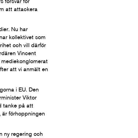
s försvar för
om att attackera
ier. Nu har
nar kollektivet som
ihet och vill därför
ardären Vincent
tt mediekonglomerat
er att vi anmält en
ågorna i EU. Den
rminister Viktor
d tanke på att
n, är förhoppningen
n ny regering och