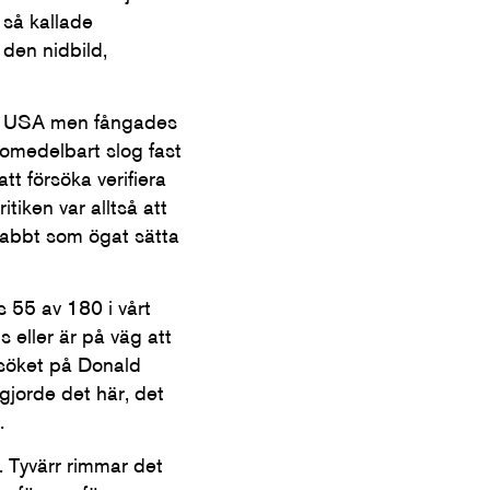
 så kallade
den nidbild,
t i USA men fångades
 omedelbart slog fast
tt försöka verifiera
iken var alltså att
snabbt som ögat sätta
s 55 av 180 i vårt
s eller är på väg att
rsöket på Donald
 gjorde det här, det
.
o. Tyvärr rimmar det