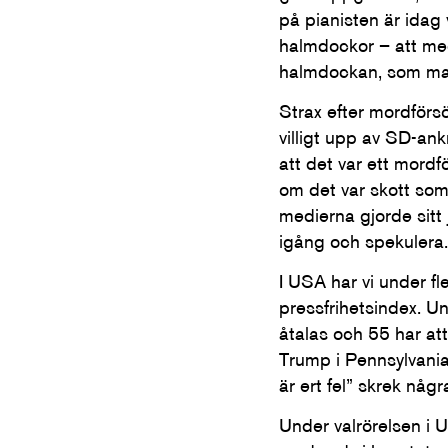
på pianisten är idag 
halmdockor – att med
halmdockan, som man
Strax efter mordför
villigt upp av SD-an
att det var ett mordfö
om det var skott som
medierna gjorde sitt 
igång och spekulera.
I USA har vi under fl
pressfrihetsindex. Un
åtalas och 55 har at
Trump i Pennsylvania 
är ert fel” skrek nå
Under valrörelsen i U