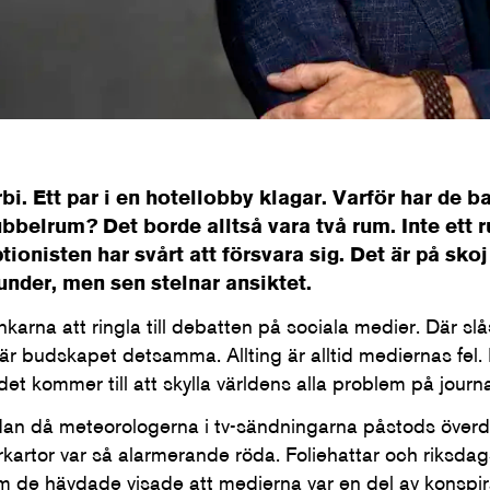
rbi. Ett par i en hotellobby klagar. Varför har de ba
ubbelrum? Det borde alltså vara två rum. Inte ett
onisten har svårt att försvara sig. Det är på skoj
nder, men sen stelnar ansiktet.
ankarna att ringla till debatten på sociala medier. Där sl
a är budskapet detsamma. Allting är alltid mediernas fel. 
 det kommer till att skylla världens alla problem på journa
an då meteorologerna i tv-sändningarna påstods överdr
kartor var så alarmerande röda. Foliehattar och riksd
om de hävdade visade att medierna var en del av konspira