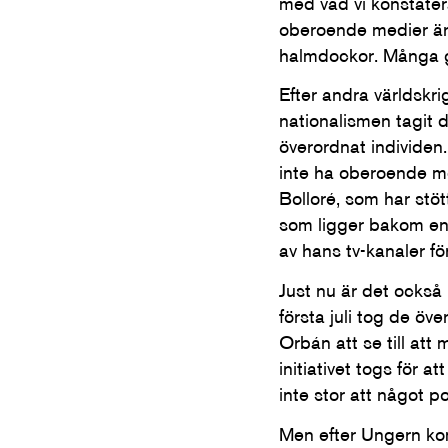
med vad vi konstatera
oberoende medier är f
halmdockor. Många gö
Efter andra världskr
nationalismen tagit d
överordnat individen.
inte ha oberoende me
Bolloré, som har stö
som ligger bakom en 
av hans tv-kanaler för
Just nu är det också
första juli tog de öv
Orbán att se till at
initiativet togs för 
inte stor att något p
Men efter Ungern kom