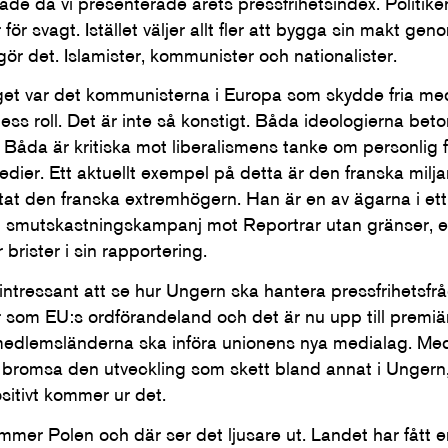
de då vi presenterade årets pressfrihetsindex. Politiker
ör svagt. Istället väljer allt fler att bygga sin makt gen
r det. Islamister, kommunister och nationalister.
iget var det kommunisterna i Europa som skydde fria med
ess roll. Det är inte så konstigt. Båda ideologierna beto
 Båda är kritiska mot liberalismens tanke om personlig fr
dier. Ett aktuellt exempel på detta är den franska milj
ttat den franska extremhögern. Han är en av ägarna i e
smutskastningskampanj mot Reportrar utan gränser, eft
 brister i sin rapportering.
 intressant att se hur Ungern ska hantera pressfrihetsfr
er som EU:s ordförandeland och det är nu upp till premiä
t medlemsländerna ska införa unionens nya medialag. Me
att bromsa den utveckling som skett bland annat i Unger
ositivt kommer ur det.
mer Polen och där ser det ljusare ut. Landet har fått e