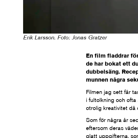
Erik Larsson. Foto: Jonas Gratzer
En film fladdrar fö
de har bokat ett d
dubbelsäng. Recepti
munnen några seku
Filmen jag sett får t
i fultolkning och oft
otrolig kreativitet då
Som för några år sed
eftersom deras väder
glatt uppgifterna, s