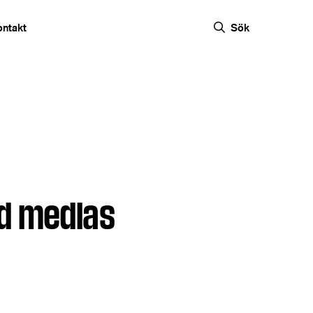
ontakt
Sök
tid medias