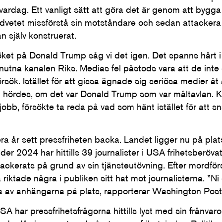
vardag. Ett vanligt sätt att göra det är genom att bygga
vetet missförstå sin motståndare och sedan attackera 
 själv konstruerat.
söket på Donald Trump såg vi det igen. Det spanns hår
knutna kanalen Riks. Medias fel påstods vara att de inte
rsök. Istället för att gissa ägnade sig seriösa medier åt a
 hördes, om det var Donald Trump som var måltavlan. Krit
jobb, försökte ta reda på vad som hänt istället för att 
era år sett pressfriheten backa. Landet ligger nu på plat
der 2024 har hittills 39 journalister i USA frihetsberövat
tackerats på grund av sin tjänsteutövning. Efter mordfö
riktade några i publiken sitt hat mot journalisterna. ”Ni
gra av anhängarna på plats, rapporterar Washington Post
SA har pressfrihetsfrågorna hittills lyst med sin frånvar