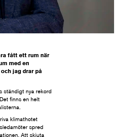
ra fått ett rum när
 rum med en
 och jag drar på
ås ständigt nya rekord
Det finns en helt
listerna.
iva klimathotet
agsledamöter spred
tionen. Att skjuta