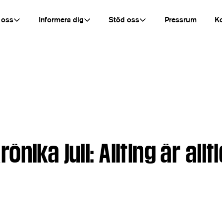
 oss
Informera dig
Stöd oss
Pressrum
K
nika juli: Allting är all