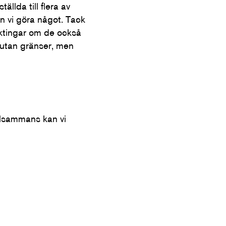
ällda till flera av
an vi göra något. Tack
läktingar om de också
r utan gränser, men
llsammans kan vi