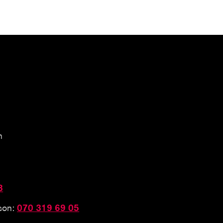
n
3
sson:
070 319 69 05