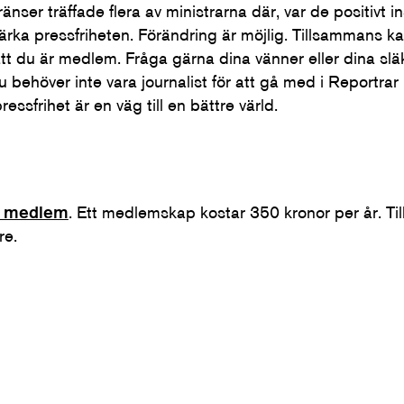
nser träffade flera av ministrarna där, var de positivt inst
stärka pressfriheten. Förändring är möjlig. Tillsammans k
 att du är medlem. Fråga gärna dina vänner eller dina s
u behöver inte vara journalist för att gå med i Reportra
essfrihet är en väg till en bättre värld.
li medlem
. Ett medlemskap kostar 350 kronor per år. Ti
re.