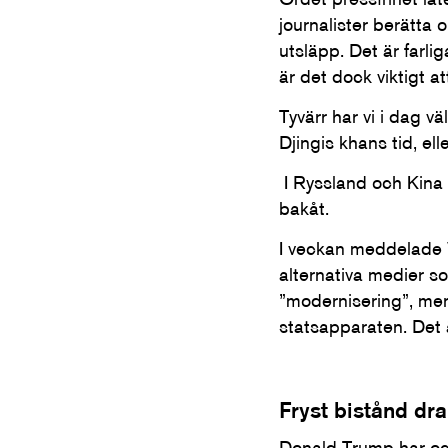
journalister berätta
utsläpp. Det är farli
är det dock viktigt a
Tyvärr har vi i dag v
Djingis khans tid, el
I Ryssland och Kina 
bakåt.
I veckan meddelade Vi
alternativa medier s
”modernisering”, men
statsapparaten. Det ä
Fryst bistånd dr
Donald Trump har ocks