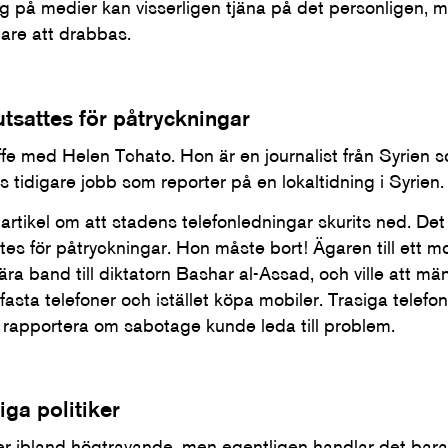
g på medier kan visserligen tjäna på det personligen, 
nare att drabbas.
tsattes för påtryckningar
ffe med Helen Tchato. Hon är en journalist från Syrien s
 tidigare jobb som reporter på en lokaltidning i Syrien.
rtikel om att stadens telefonledningar skurits ned. Det l
es för påtryckningar. Hon måste bort! Ägaren till ett m
ära band till diktatorn Bashar al-Assad, och ville att mä
fasta telefoner och istället köpa mobiler. Trasiga telef
t rapportera om sabotage kunde leda till problem.
iga politiker
ter ibland högtravande, men egentligen handlar det bara