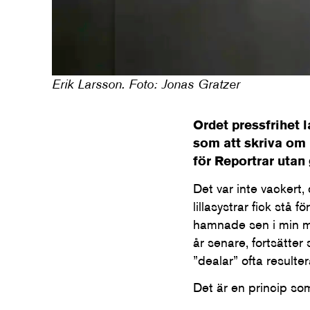
Erik Larsson. Foto: Jonas Gratzer
Ordet pressfrihet 
som att skriva om 
för Reportrar utan
Det var inte vackert,
lillasystrar fick stå
hamnade sen i min ma
år senare, fortsätter 
”dealar” ofta resulte
Det är en princip so