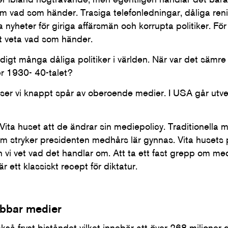
 om vad som händer. Trasiga telefonledningar, dåliga ren
ga nyheter för giriga affärsmän och korrupta politiker. F
tt veta vad som händer.
äldigt många dåliga politiker i världen. När var det sämr
ler 1930- 40-talet?
ser vi knappt spår av oberoende medier. I USA går utv
ta huset att de ändrar sin mediepolicy. Traditionella m
om stryker presidenten medhårs lär gynnas. Vita husets p
 vi vet vad det handlar om. Att ta ett fast grepp om me
r ett klassiskt recept för diktatur.
abbar medier
å fryst biståndet vilket innebär att över 268 miljoner d