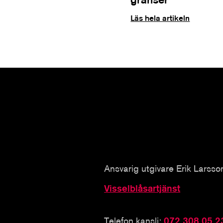
Läs hela artikeln
Ansvarig utgivare Erik Larsso
Visselblåsartjänst
Telefon kansli:
072 308 05 2