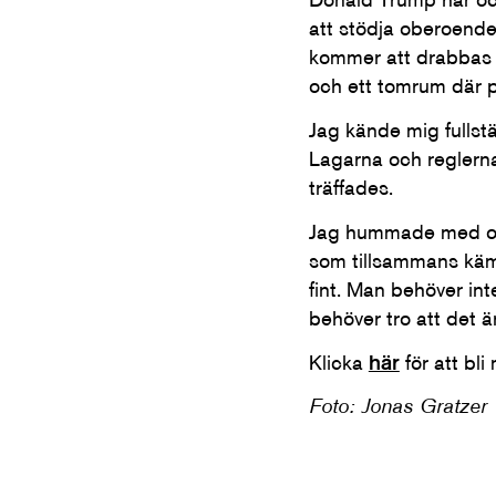
att stödja oberoende 
kommer att drabbas hå
och ett tomrum där p
Jag kände mig fullstä
Lagarna och reglerna
träffades.
Jag hummade med och
som tillsammans kämp
fint. Man behöver int
behöver tro att det är
Klicka
här
för att bl
Foto: Jonas Gratzer