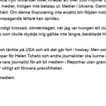
medier, troligen inte betalas ut. Medier i Ukraina, Cent
rt. Om denna finansiering inte ersätts blir följden tro
ropaganda lättare kan spridas.
ndigt krossad, sönderslagen, när jag var tvungen att slu
 som skulle skydda mig gällde inte längre, berättade H
 tänkte på USA och att det går fort i hockey. Men ock
ar för Helen Tchato och andra journalister ska kunna gö
e vara journalist för att bli medlem i Reportrar utan gr
 viktigt att försvara pressfriheten.
i medlem.