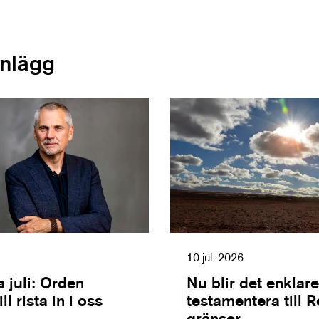
inlägg
10 jul. 2026
 juli: Orden
Nu blir det enklare
l rista in i oss
testamentera till 
gränser