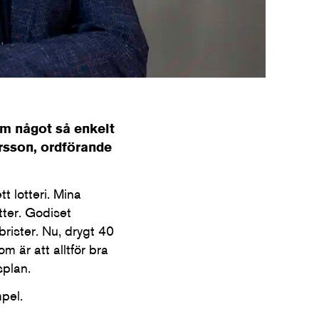
om något så enkelt
arsson, ordförande
t lotteri. Mina
tter. Godiset
rister. Nu, drygt 40
om är att alltför bra
splan.
pel.