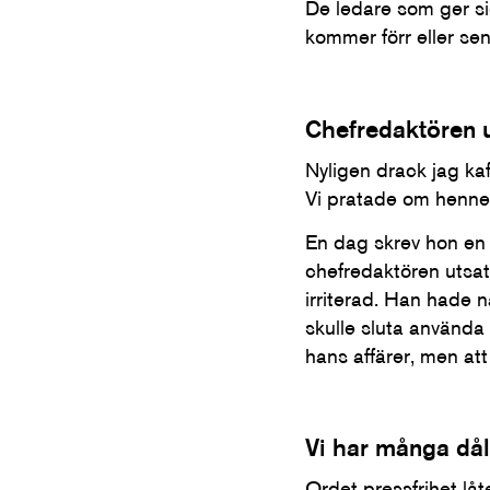
De ledare som ger si
kommer förr eller se
Chefredaktören u
Nyligen drack jag ka
Vi pratade om hennes
En dag skrev hon en a
chefredaktören utsatt
irriterad. Han hade n
skulle sluta använda 
hans affärer, men at
Vi har många dål
Ordet pressfrihet lå