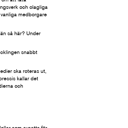
ingsverk och olagliga
ör vanliga medborgare
e än så här? Under
ecklingen snabbt
edier ska roteras ut,
ressis kallar det
dierna och
ollar som avsatts för