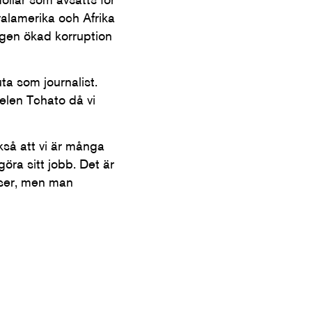
ralamerika och Afrika
ligen ökad korruption
ta som journalist.
elen Tchato då vi
så att vi är många
ra sitt jobb. Det är
änser, men man