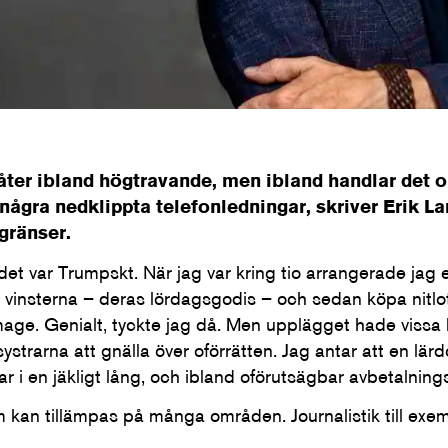
låter ibland högtravande, men ibland handlar det 
några nedklippta telefonledningar, skriver Erik L
 gränser.
 det var Trumpskt. När jag var kring tio arrangerade jag et
 för vinsterna – deras lördagsgodis – och sedan köpa nitlo
ge. Genialt, tyckte jag då. Men upplägget hade vissa b
systrarna att gnälla över oförrätten. Jag antar att en lärd
rar i en jäkligt lång, och ibland oförutsägbar avbetalning
m kan tillämpas på många områden. Journalistik till exem