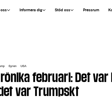
 oss
Informera dig
Stöd oss
Pressrum
K
rump
Syrien
USA
önika februari: Det var 
 det var Trumpskt