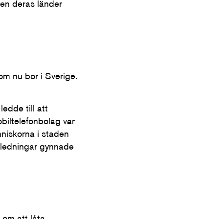
men deras länder
om nu bor i Sverige.
edde till att
obiltelefonbolag var
nniskorna i staden
onledningar gynnade
 om att låta