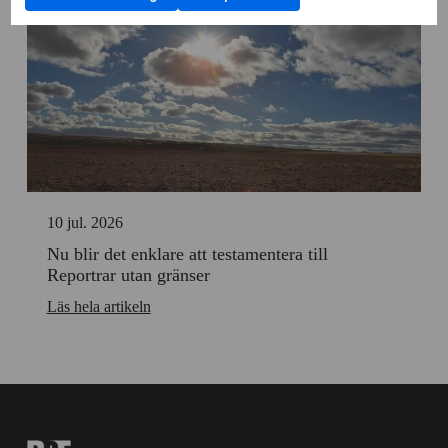
samtycka
cookies
av
till
Cookies
användning
för
av
statistik
Cookies
för
personlig
anpassning
10 jul. 2026
Nu blir det enklare att testamentera till
Reportrar utan gränser
Läs hela artikeln