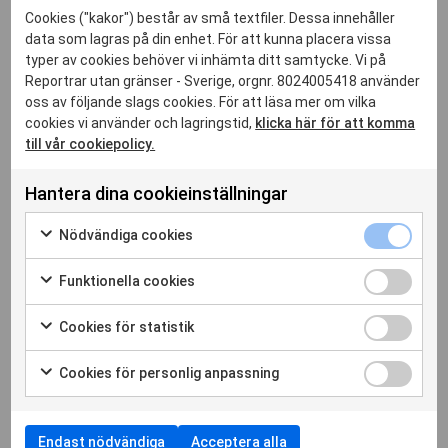
Cookies ("kakor") består av små textfiler. Dessa innehåller
data som lagras på din enhet. För att kunna placera vissa
Relaterade inlägg
typer av cookies behöver vi inhämta ditt samtycke. Vi på
Reportrar utan gränser - Sverige, orgnr. 8024005418 använder
oss av följande slags cookies. För att läsa mer om vilka
cookies vi använder och lagringstid,
klicka här för att komma
till vår cookiepolicy.
Hantera dina cookieinställningar
Nödvändi
Nödvändiga cookies
cookies
Markera
kryssruta
för
Funktione
Funktionella cookies
att
cookies
Markera
samtycka
kryssruta
för
30 jul. 2026
Cookies
Cookies för statistik
till
att
för
Markera
användning
Månadskrönika juli: Orden någon annan vill
samtycka
statistik
för
av
Cookies
rista in i oss
Cookies för personlig anpassning
till
kryssruta
att
Nödvändiga
för
Markera
användning
samtycka
Läs hela artikeln
cookies
personlig
för
av
till
anpassnin
att
Funktionella
användning
Endast nödvändiga
Acceptera alla
kryssruta