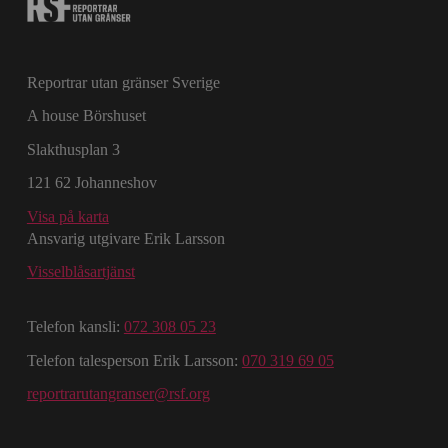
Reportrar utan gränser Sverige
A house Börshuset
Slakthusplan 3
121 62 Johanneshov
Visa på karta
Ansvarig utgivare Erik Larsson
Visselblåsartjänst
Telefon kansli:
072 308 05 23
Telefon talesperson Erik Larsson:
070 319 69 05
reportrarutangranser@rsf.org