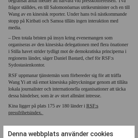
begränsat antal medier att närvara vid presskonferensen. Två
frågor ställdes, en till Salomonöarnas utrikesminister och en till
Wang av en kinesisk reporter. Under hans två nästkommande
stopp på Kiribati och Samoa tilläts ingen interaktion med
media.
– Den totala bristen på insyn kring evenemangen som
organiseras av den kinesiska delegationen med flera önationer
i Stilla havet strider tydligt mot de demokratiska principerna i
regionens länder, säger Daniel Bastard, chef för RSF:s
Sydostasienkontor.
RSF uppmanar tjänstemän som förbereder sig för att träffa
Wang Yi att stå emot kinesiska påtryckningar genom att tillåta
lokala journalister och internationella organisationer att täcka
dessa händelser, som är av stort allmänt intresse.
Kina ligger på plats 175 av 180 länder i
RSF:s
pressfrihetsindex.
Denna webbplats använder cookies