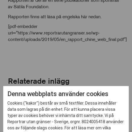
Rapporten är del av en serie publikationer som sponsras
av Sätila Foundation.
Rapporten finns att läsa på engelska här nedan.
[pdf-embedder
url="https://www.reportrarutangranser.se/wp-
content/uploads/2019/05/en_rapport_chine_web_final.pdf"]
Relaterade inlägg
Denna webbplats använder cookies
Cookies ("kakor") består av små textfiler. Dessa innehåller
data som lagras på din enhet. För att kunna placera vissa
typer av cookies behöver vi inhämta ditt samtycke. Vi på
Reportrar utan gränser - Sverige, orgnr. 8024005418 använder
oss av följande slags cookies. För att läsa mer om vilka