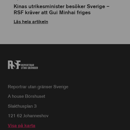
anpassning
Kinas utrikesminister besöker Sverige –
RSF kräver att Gui Minhai friges
Läs hela artikeln
Reportrar utan gränser Sverige
A house Börshuset
Slakthusplan 3
121 62 Johanneshov
Visa på karta