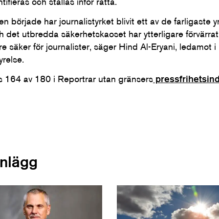
ifieras och ställas inför rätta.
n började har journalistyrket blivit ett av de farligaste 
h det utbredda säkerhetskaoset har ytterligare förvärrat
re säker för journalister, säger Hind Al-Eryani, ledamot 
yrelse.
s 164 av 180 i Reportrar utan gränsers
pressfrihetsin
inlägg