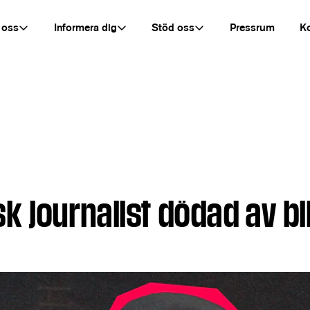
 oss
Informera dig
Stöd oss
Pressrum
K
sk journalist dödad av 