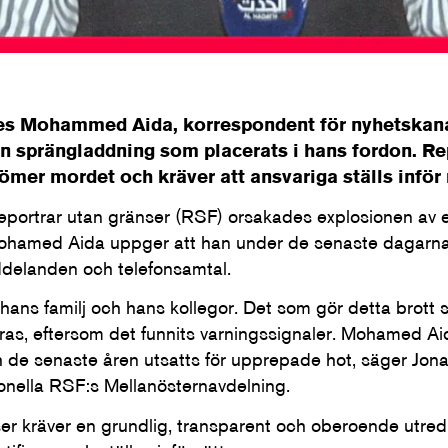
es Mohammed Aida, korrespondent för nyhetskana
n sprängladdning som placerats i hans fordon. Re
ömer mordet och kräver att ansvariga ställs inför 
l Reportrar utan gränser (RSF) orsakades explosionen a
 Mohamed Aida uppger att han under de senaste dagarna
ddelanden och telefonsamtal.
 hans familj och hans kollegor. Det som gör detta brott sär
ras, eftersom det funnits varningssignaler. Mohamed A
 de senaste åren utsatts för upprepade hot, säger Jon
ionella RSF:s Mellanösternavdelning.
er kräver en grundlig, transparent och oberoende utred