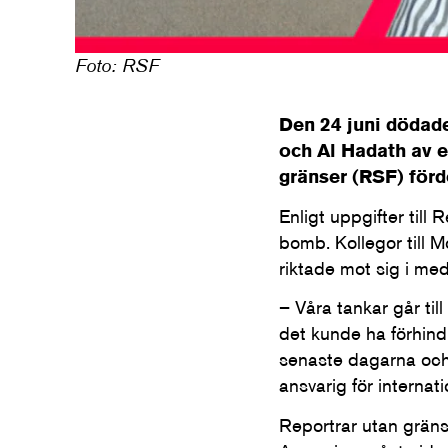
Foto: RSF
Den 24 juni dödad
och Al Hadath av e
gränser (RSF) förd
Enligt uppgifter til
bomb. Kollegor till
riktade mot sig i me
– Våra tankar går till
det kunde ha förhind
senaste dagarna och
ansvarig för internat
Reportrar utan gräns