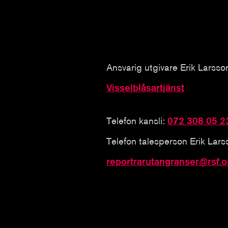
Ansvarig utgivare Erik Larsso
Visselblåsartjänst
Telefon kansli:
072 308 05 2
Telefon talesperson Erik Lar
reportrarutangranser@rsf.o