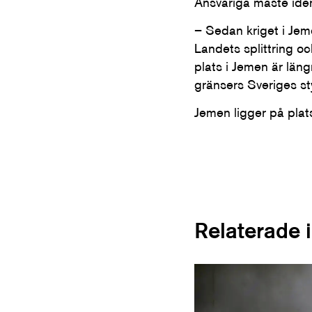
Ansvariga måste ident
– Sedan kriget i Jeme
Landets splittring oc
plats i Jemen är läng
gränsers Sveriges st
Jemen ligger på plat
Relaterade 