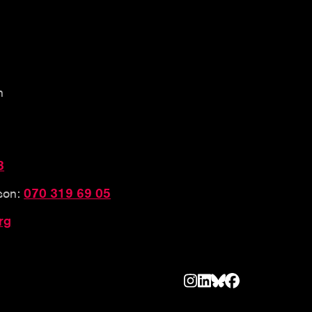
n
3
sson:
070 319 69 05
rg