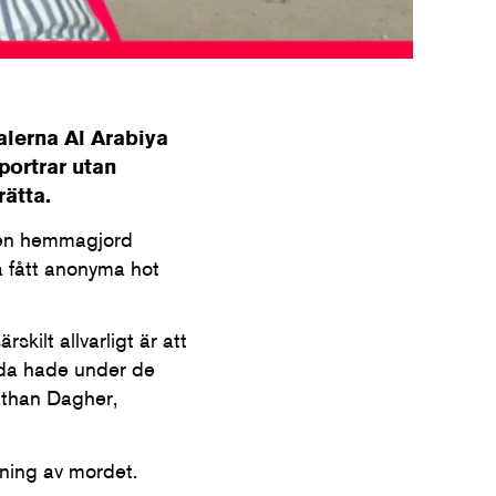
lerna Al Arabiya
portrar utan
rätta.
v en hemmagjord
 fått anonyma hot
skilt allvarligt är att
ida hade under de
athan Dagher,
ning av mordet.