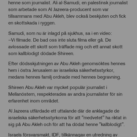
henne som journalist. Ali al-Samudi, en palestinsk journalist
som arbetade som Al Jazeera-producent som var
tillsammans med Abu Akleh, blev också beskjuten och fick
en skottskada i ryggen.
Samudi, som nu är inlagd på sjukhus, sa i en video:
–Vi filmade. De bad oss inte sluta filma eller gå. De
avlossade ett skott som träffade mig och ett annat skott
som kallblodigt dödade Shireen.
Efter dödsskjutningen av Abu Akleh genomsöktes hennes
hem i östra Jerusalem av israeliska säkerhetsstyrkor,
medans hennes familj ordnade med hennes begravning.
Shireen Abu Akleh var mycket populär journalist i
Mellanöstern, respekterades av andra journalister för sin
erfarenhet inom området.
Al Jazeera utfärdade ett uttalande där de anklagade de
israeliska säkerhetsstyrkorna för att "medvetet" ha riktat in
sig på Abu Akleh och för att ha dödat henne "kallblodigt".
Israels försvarsmakt, IDF, tillkännagav en utredning av