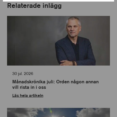
till
Cookies
Relaterade inlägg
användning
för
av
statistik
Cookies
för
personlig
anpassning
30 jul. 2026
Månadskrönika juli: Orden någon annan
vill rista in i oss
Läs hela artikeln