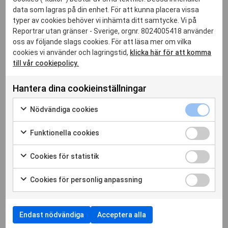
tvångsförflyttningar.
data som lagras på din enhet. För att kunna placera vissa
Enligt RSF har över 130 journalister i Gaza dödats av den
typer av cookies behöver vi inhämta ditt samtycke. Vi på
israeliska armén i Gaza sedan den 7 oktober. Minst 31
Reportrar utan gränser - Sverige, orgnr. 8024005418 använder
oss av följande slags cookies. För att läsa mer om vilka
journalister dödades medan de arbetade.
cookies vi använder och lagringstid,
klicka här för att komma
RSF har lämnat in tre anmälningar till den Internationella
till vår cookiepolicy.
brottmålsdomstolen, ICC, och kräver att israeliska
krigsförbrytelser mot journalister utreds.
Hantera dina cookieinställningar
Gaza är fortfarande nästan helt isolerat från omvärlden, en
Nödvändi
Nödvändiga cookies
situation som förvärras av skadad infrastruktur, förstörda
cookies
Markera
arbetsplatser och att utländska journalister inte kan komma in i
kryssruta
för
Funktione
området och rapportera.
Funktionella cookies
att
cookies
Markera
samtycka
kryssruta
för
Cookies
Cookies för statistik
till
att
för
Markera
Bild: RSF
användning
samtycka
statistik
för
av
Cookies
Cookies för personlig anpassning
till
kryssruta
att
Nödvändiga
för
Markera
användning
samtycka
cookies
personlig
för
av
till
anpassnin
att
Funktionella
användning
Endast nödvändiga
Acceptera alla
kryssruta
samtycka
cookies
av