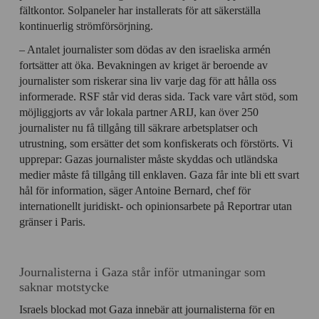
fältkontor. Solpaneler har installerats för att säkerställa
kontinuerlig strömförsörjning.
– Antalet journalister som dödas av den israeliska armén
fortsätter att öka. Bevakningen av kriget är beroende av
journalister som riskerar sina liv varje dag för att hålla oss
informerade. RSF står vid deras sida. Tack vare vårt stöd, som
möjliggjorts av vår lokala partner ARIJ, kan över 250
journalister nu få tillgång till säkrare arbetsplatser och
utrustning, som ersätter det som konfiskerats och förstörts. Vi
upprepar: Gazas journalister måste skyddas och utländska
medier måste få tillgång till enklaven. Gaza får inte bli ett svart
hål för information, säger Antoine Bernard, chef för
internationellt juridiskt- och opinionsarbete på Reportrar utan
gränser i Paris.
Journalisterna i Gaza står inför utmaningar som
saknar motstycke
Israels blockad mot Gaza innebär att journalisterna för en