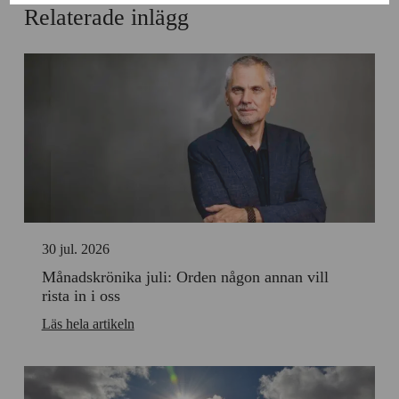
till
Cookies
Relaterade inlägg
användning
för
av
statistik
Cookies
för
personlig
anpassning
30 jul. 2026
Månadskrönika juli: Orden någon annan vill
rista in i oss
Läs hela artikeln