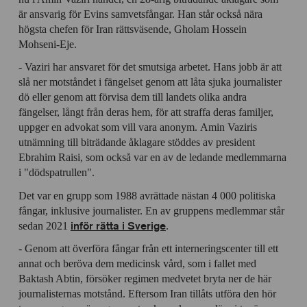
är ansvarig för Evins samvetsfångar. Han står också nära
högsta chefen för Iran rättsväsende, Gholam Hossein
Mohseni-Eje.
- Vaziri har ansvaret för det smutsiga arbetet. Hans jobb är att
slå ner motståndet i fängelset genom att låta sjuka journalister
dö eller genom att förvisa dem till landets olika andra
fängelser, långt från deras hem, för att straffa deras familjer,
uppger en advokat som vill vara anonym. Amin Vaziris
utnämning till biträdande åklagare stöddes av president
Ebrahim Raisi, som också var en av de ledande medlemmarna
i "dödspatrullen".
Det var en grupp som 1988 avrättade nästan 4 000 politiska
fångar, inklusive journalister. En av gruppens medlemmar står
inför rätta i Sverige
sedan 2021
.
- Genom att överföra fångar från ett interneringscenter till ett
annat och beröva dem medicinsk vård, som i fallet med
Baktash Abtin, försöker regimen medvetet bryta ner de här
journalisternas motstånd. Eftersom Iran tillåts utföra den hör