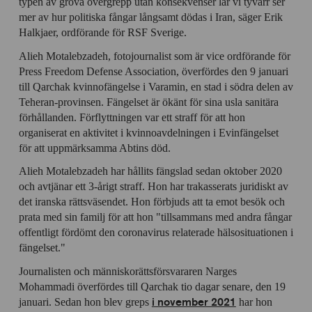
typen av grova övergrepp utan konsekvenser lär vi tyvärr ser
mer av hur politiska fångar långsamt dödas i Iran, säger Erik
Halkjaer, ordförande för RSF Sverige.
Alieh Motalebzadeh, fotojournalist som är vice ordförande för
Press Freedom Defense Association, överfördes den 9 januari
till Qarchak kvinnofängelse i Varamin, en stad i södra delen av
Teheran-provinsen. Fängelset är ökänt för sina usla sanitära
förhållanden. Förflyttningen var ett straff för att hon
organiserat en aktivitet i kvinnoavdelningen i Evinfängelset
för att uppmärksamma Abtins död.
Alieh Motalebzadeh har hållits fängslad sedan oktober 2020
och avtjänar ett 3-årigt straff. Hon har trakasserats juridiskt av
det iranska rättsväsendet. Hon förbjuds att ta emot besök och
prata med sin familj för att hon "tillsammans med andra fångar
offentligt fördömt den coronavirus relaterade hälsosituationen i
fängelset."
Journalisten och människorättsförsvararen Narges
Mohammadi överfördes till Qarchak tio dagar senare, den 19
i november 2021
januari. Sedan hon blev greps
har hon