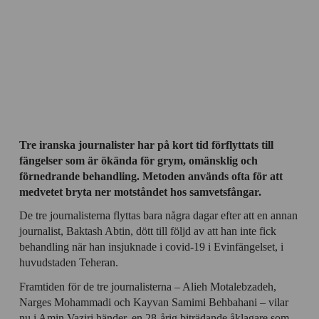
Tre iranska journalister har på kort tid förflyttats till
fängelser som är ökända för grym, omänsklig och
förnedrande behandling. Metoden används ofta för att
medvetet bryta ner motståndet hos samvetsfångar.
De tre journalisterna flyttas bara några dagar efter att en annan
journalist, Baktash Abtin, dött till följd av att han inte fick
behandling när han insjuknade i covid-19 i Evinfängelset, i
huvudstaden Teheran.
Framtiden för de tre journalisterna – Alieh Motalebzadeh,
Narges Mohammadi och Kayvan Samimi Behbahani – vilar
nu i Amin Vaziri händer, en 28-årig biträdande åklagare som