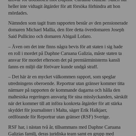
heller inte vidtagit åtgärder för att försöka förhindra att hon
mördades.
Nämnden som tagit fram rapporten består av den pensionerade
domaren Michael Mallia, den före detta överdomaren Joseph
Said Pullicino och domaren Abigail Lofaro.
– Även om det inte finns några bevis för att staten i sig hade
en roll i mordet på Daphne Caruana Galizia, måste staten ta
ansvar för mordet eftersom det på premiärministerns kansli
fanns en miljö där förövare kunde undgå straff.
– Det här är en mycket välkommen rapport, som speglar
utredningens oberoende. Reportrar utan gränser kommer titta
närmare på rapporten de kommande dagarna och hålla den
maltesiska regeringen ansvarig för sina misslyckanden, särskilt
när det kommer till att införa konkreta åtgärder för att stärka
skyddet för journalister i Malta, säger Erik Halkjaer,
ordförande för Reportrar utan gränser (RSF) Sverige.
RSF har, i nästan två år, tillsammans med Daphne Caruana
Galizias familj, deras juridiska team samt en grupp med