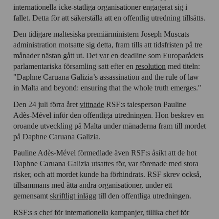
internationella icke-statliga organisationer engagerat sig i
fallet. Detta för att säkerställa att en offentlig utredning tillsätts.
Den tidigare maltesiska premiärministern Joseph Muscats
administration motsatte sig detta, fram tills att tidsfristen på tre
månader nästan gått ut. Det var en deadline som Europarådets
parlamentariska församling satt efter en
resolution
med titeln:
"Daphne Caruana Galizia’s assassination and the rule of law
in Malta and beyond: ensuring that the whole truth emerges."
Den 24 juli förra året
vittnade
RSF:s talesperson Pauline
Adès-Mével inför den offentliga utredningen. Hon beskrev en
oroande utveckling på Malta under månaderna fram till mordet
på Daphne Caruana Galizia.
Pauline Adès-Mével förmedlade även RSF:s åsikt att de hot
Daphne Caruana Galizia utsattes för, var förenade med stora
risker, och att mordet kunde ha förhindrats. RSF skrev också,
tillsammans med åtta andra organisationer, under ett
gemensamt
skriftligt inlägg
till den offentliga utredningen.
RSF:s s chef för internationella kampanjer, tillika chef för